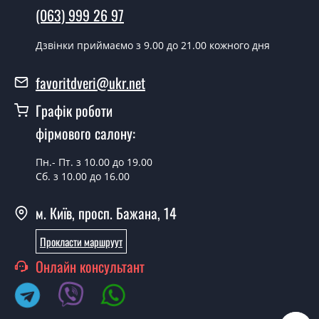
Чи можна на сьогодні викликати
(063) 999 26 97
замірника?
Дзвінки приймаємо з 9.00 до 21.00 кожного дня
Так можна.
У вас є в наявності готові металеві
favoritdveri@ukr.net
двері?
Графік роботи
Так, ми маємо великий асортимент готових металевих
фірмового салону:
дверей.
Яка вартість найдешевших металевих
Пн.- Пт. з 10.00 до 19.00
Сб. з 10.00 до 16.00
дверей?
Від 5200 грн.
м. Київ, просп. Бажана, 14
Потрібні металеві двері економ класу,
Прокласти маршруут
що порадите?
Онлайн консультант
Кожна наша порада індивідуальна, у тому числі і з
приводу металевих дверей економ класу. Спробуйте
звернутися до наших менеджерів будь-яким зручним