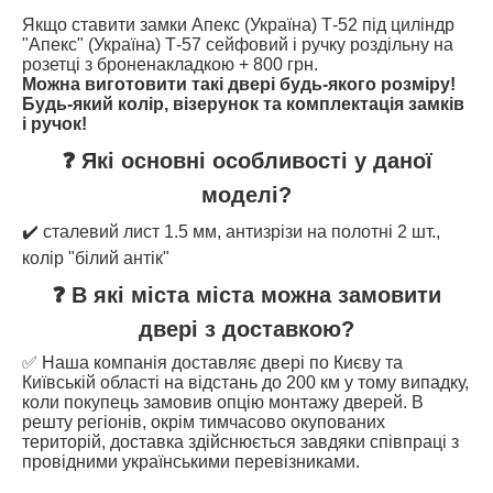
Якщо ставити замки Апекс (Україна) Т-52 під циліндр
"Апекс" (Україна) Т-57 сейфовий і ручку роздільну на
розетці з броненакладкою + 800 грн.
Можна виготовити такі двері будь-якого розміру!
Будь-який колір, візерунок та комплектація замків
і ручок!
❓ Які основні особливості у даної
моделі?
✔️ сталевий лист 1.5 мм, антизрізи на полотні 2 шт.,
колір "білий антік"
❓ В які міста міста можна замовити
двері з доставкою?
✅ Наша компанія доставляє двері по Києву та
Київській області на відстань до 200 км у тому випадку,
коли покупець замовив опцію монтажу дверей. В
решту регіонів, окрім тимчасово окупованих
територій, доставка здійснюється завдяки співпраці з
провідними українськими перевізниками.