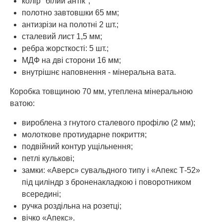
колір "білий антік";
полотно завтовшки 65 мм;
антизрізи на полотні 2 шт.;
сталевий лист 1,5 мм;
ребра жорсткості: 5 шт.;
МДФ на дві сторони 16 мм;
внутрішнє наповнення - мінеральна вата.
Коробка товщиною 70 мм, утеплена мінеральною
ватою:
вироблена з гнутого сталевого профілю (2 мм);
молоткове протиударне покриття;
подвійний контур ущільнення;
петлі кулькові;
замки: «Аверс» сувальдного типу і «Апекс Т-52»
під циліндр з броненакладкою і поворотником
всередині;
ручка роздільна на розетці;
вічко «Апекс».