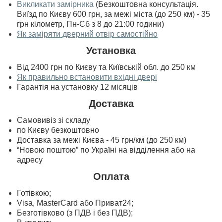
Викликати замірника
(Безкоштовна консультація.
Виїзд по Києву 600 грн, за межі міста (до 250 км) - 35
грн кілометр, Пн-Сб з 8 до 21:00 години)
Як заміряти дверний отвір самостійно
Установка
Від 2400 грн по Києву та Київській обл. до 250 км
Як правильно встановити вхідні двері
Гарантія на установку 12 місяців
Доставка
Самовивіз зі складу
по Києву безкоштовно
Доставка за межі Києва - 45 грн/км (до 250 км)
“Новою поштою” по Україні на відділення або на
адресу
Оплата
Готівкою;
Visa, MasterСard або Приват24;
Безготівково (з ПДВ і без ПДВ);