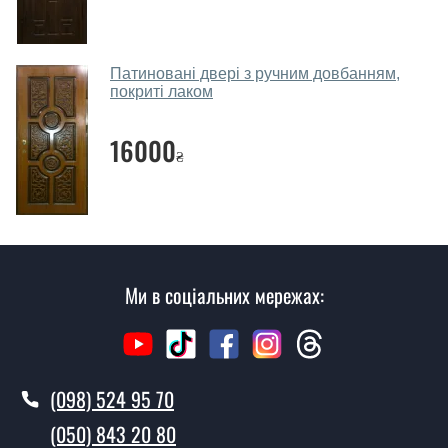
Скільки коштує викликати замірника?
Виклик замірника-консультанта коштує 450 грн.
Патиновані двері з ручним довбанням,
покриті лаком
Ви робите установку металевих
дверей?
16000
₴
Так робимо. Монтаж металевих дверей проводиться
згідно з чергою, у всі дні крім неділі.
Скільки коштує установка дверей
Антика?
Ми в соціальних мережах:
Вартість встановлення дверей Антика - від 1600 грн.
Як швидко можете встановити двері
Антика?
У той самий день протягом кількох годин, за умови
(098) 524 95 70
наявності їх на складі, чи наступного дня.
(050) 843 20 80