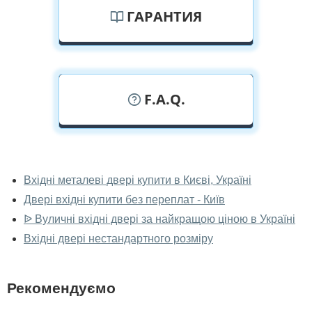
ГАРАНТИЯ
F.A.Q.
У вас можна подивитися металеві
двері наживо?
Вхідні металеві двері купити в Києві, Україні
Двері вхідні купити без переплат - Київ
Так, можна подивитися металеві двері у нашому
фірмовому салоні-магазині.
ᐉ Вуличні вхідні двері за найкращою ціною в Україні
Вхідні двері нестандартного розміру
У вас великий магазин?
Так, у нас великий вибір міжкімнатних та вхідних
Рекомендуємо
дверей.