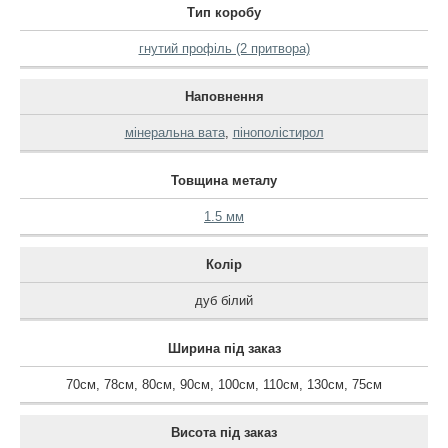
Тип коробу
гнутий профіль (2 притвора)
Наповнення
мінеральна вата
,
пінополістирол
Товщина металу
1.5 мм
Колір
дуб білий
Ширина під заказ
70см
,
78см
,
80см
,
90см
,
100см
,
110см
,
130см
,
75см
Висота під заказ