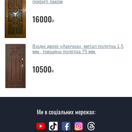
Так, робимо. Наші фахівці можуть зробити замір та
покриті лаком
консультацію на виїзді. Кожен співробітник має із
собою каталоги кольорів та візерунків. Після виміру та
16000
₴
консультації Ви можете оформити заявку, не
відвідуючи наш офіс.
Скільки коштує викликати замірника?
Вхідні двері «Арочна», метал полотна 1,5
мм., товщина полотна 75 мм.
Виклик замірника-консультанта коштує 450 грн.
Ви робите установку вхідних дверей?
10500
₴
Так робимо. Монтаж вхідних дверей проводиться
згідно з чергою, у всі дні крім неділі.
Скільки коштує установка дверей
Квітка?
Ми в соціальних мережах:
Вартість встановлення дверей Квітка - від 1600 грн.
Як швидко можете встановити двері
Квітка?