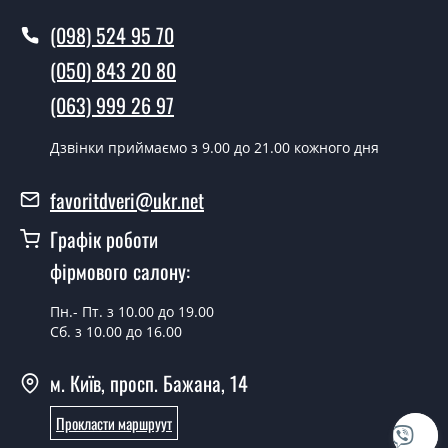
(098) 524 95 70
У той самий день протягом кількох годин, за умови
наявності їх на складі, чи наступного дня.
(050) 843 20 80
Чи можна на сьогодні викликати
(063) 999 26 97
замірника?
Дзвінки приймаємо з 9.00 до 21.00 кожного дня
Так можна.
У вас є в наявності готові двері
favoritdveri@ukr.net
вхідні?
Графік роботи
Так, ми маємо великий асортимент готових вхідних
фірмового салону:
дверей.
Пн.- Пт. з 10.00 до 19.00
Яка вартість найдешевших вхідних
Сб. з 10.00 до 16.00
дверей?
м. Київ, просп. Бажана, 14
Від 5200 грн.
Потрібні двері вхідні економ класу,
Прокласти маршруут
що порадите?