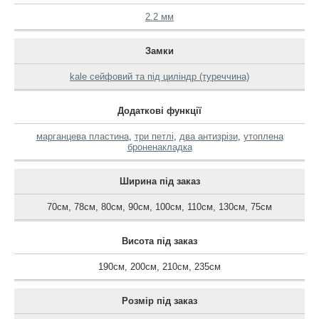
2.2 мм
Замки
kale сейфовий та під циліндр (туреччина)
Додаткові функції
марганцева пластина
,
три петлі
,
два антизрізи
,
утоплена
броненакладка
Ширина під заказ
70см
,
78см
,
80см
,
90см
,
100см
,
110см
,
130см
,
75см
Висота під заказ
190см
,
200см
,
210см
,
235см
Розмір під заказ