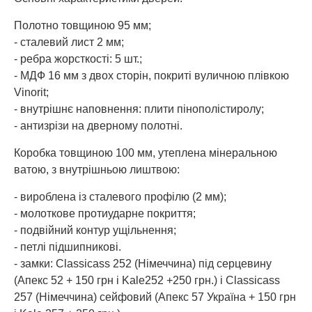
Полотно товщиною 95 мм;
- сталевий лист 2 мм;
- ребра жорсткості: 5 шт.;
- МДФ 16 мм з двох сторін, покриті вуличною плівкою
Vinorit;
- внутрішнє наповнення: плити пінополістиролу;
- антизрізи на дверному полотні.
Коробка товщиною 100 мм, утеплена мінеральною
ватою, з внутрішньою лиштвою:
- вироблена із сталевого профілю (2 мм);
- молоткове протиударне покриття;
- подвійний контур ущільнення;
- петлі підшипникові.
- замки: Classicass 252 (Німеччина) під серцевину
(Апекс 52 + 150 грн і Kale252 +250 грн.) і Classicass
257 (Німеччина) сейфовий (Апекс 57 Україна + 150 грн