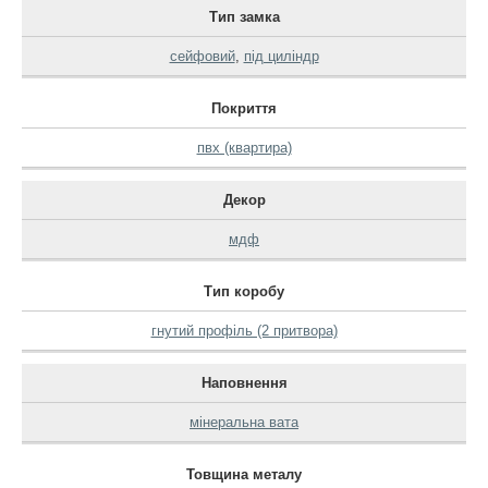
Тип замка
сейфовий
,
під циліндр
Покриття
пвх (квартира)
Декор
мдф
Тип коробу
гнутий профіль (2 притвора)
Наповнення
мінеральна вата
Товщина металу