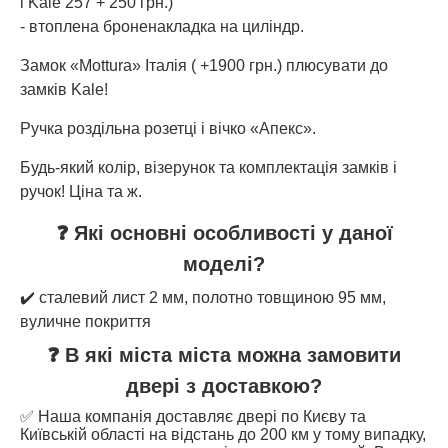
і Kale 257 + 250 грн.)
- втоплена броненакладка на циліндр.
Замок «Mottura» Італія ( +1900 грн.) плюсувати до
замків Kale!
Ручка роздільна розетці і вічко «Апекс».
Будь-який колір, візерунок та комплектація замків і
ручок! Ціна та ж.
❓ Які основні особливості у даної
моделі?
✔️ сталевий лист 2 мм, полотно товщиною 95 мм,
вуличне покриття
❓ В які міста міста можна замовити
двері з доставкою?
✅ Наша компанія доставляє двері по Києву та
Київській області на відстань до 200 км у тому випадку,