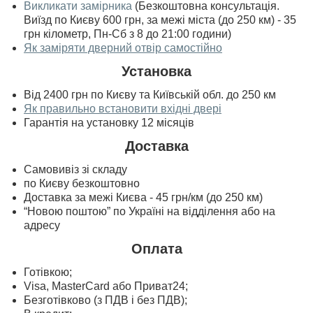
Викликати замірника
(Безкоштовна консультація.
Виїзд по Києву 600 грн, за межі міста (до 250 км) - 35
грн кілометр, Пн-Сб з 8 до 21:00 години)
Як заміряти дверний отвір самостійно
Установка
Від 2400 грн по Києву та Київській обл. до 250 км
Як правильно встановити вхідні двері
Гарантія на установку 12 місяців
Доставка
Самовивіз зі складу
по Києву безкоштовно
Доставка за межі Києва - 45 грн/км (до 250 км)
“Новою поштою” по Україні на відділення або на
адресу
Оплата
Готівкою;
Visa, MasterСard або Приват24;
Безготівково (з ПДВ і без ПДВ);