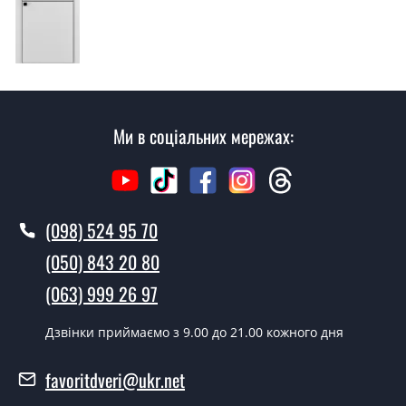
консультацію на виїзді. Кожен співробітник має з
собою каталоги кольорів та візерунків. Після виміру та
консультації Ви можете оформити заявку, не
відвідуючи наш офіс.
Скільки коштує викликати замірника?
Ми в соціальних мережах:
Виклик замірника-консультанта коштує 500 грн.
Ви робите установку дверних
полотен?
(098) 524 95 70
Так робимо. Монтаж дверних полотен проводиться
(050) 843 20 80
згідно з чергою, у всі дні крім неділі.
(063) 999 26 97
Скільки коштує встановлення дверей
A07?
Дзвінки приймаємо з 9.00 до 21.00 кожного дня
Вартість встановлення дверей A07 - от 1800 грн.
favoritdveri@ukr.net
Можна на сьогодні викликати