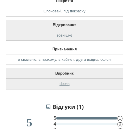
Покриття
шпоновані
,
під покраску
Відкривання
зовнішнє
Призначення
в спальню
,
в прихожу
,
в кабінет
,
друга вхідна
,
офісні
Виробник
dooris
Відгуки (1)
5
(1)
5
4
(0)