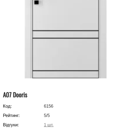
A07 Dooris
Код:
6156
Рейтинг:
5
/5
Відгуки:
1
шт.