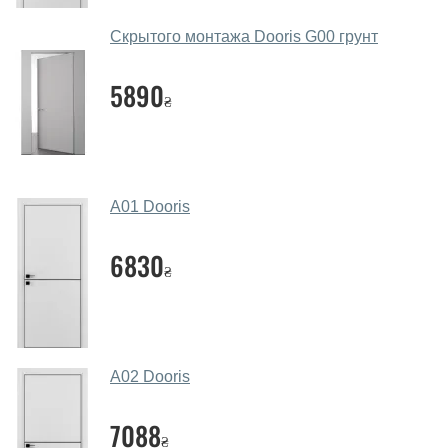
месенджери, онлайн-чат або безпосередньо в нашому
салоні-магазині.
Скрытого монтажа Dooris G00 грунт
Які основні особливості та переваги
ваших міжкімнатних дверей?
5890
₴
Каркас полотна міжкімнатних дверей виготовляється з
євробрусу (власного сушіння), що покривається МДФ
накладками товщиною 20 мм. Завдяки такій товщині
МДФ, вся конструкція виходить дуже міцною та
A01 Dooris
надійною.
6830
Які дверні полотна порадите?
₴
Наші рекомендації залежать від необхідних
параметрів, бюджету та інших факторів. Підбір
дверних полотен проводиться індивідуально для
кожного відвідувача.
A02 Dooris
Заміри дверей робите?
7088
₴
Так, робимо. Наші фахівці можуть зробити замір та