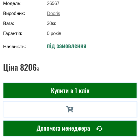
Модель:
26967
Виробник:
Dooris
Вага:
30
кг
.
Гарантія:
0 років
під замовлення
Наявність:
Ціна
8206
₴
Купити в 1 клік
Допомога менеджера