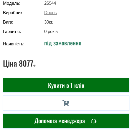
Модель:
26944
Виробник:
Dooris
Вага:
30
кг
.
Гарантія:
0 років
під замовлення
Наявність:
Ціна
8077
₴
Купити в 1 клік
Допомога менеджера