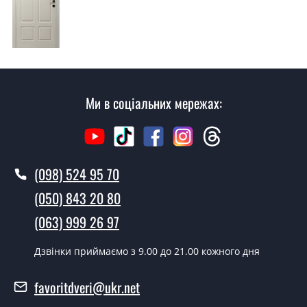
консультацію на виїзді. Кожен співробітник має з
собою каталоги кольорів та візерунків. Після виміру та
консультації Ви можете оформити заявку, не
відвідуючи наш офіс.
Скільки коштує викликати замірника?
Ми в соціальних мережах:
Виклик замірника-консультанта коштує 500 грн.
Ви робите установку дверних
полотен?
(098) 524 95 70
Так робимо. Монтаж дверних полотен проводиться
(050) 843 20 80
згідно з чергою, у всі дні крім неділі.
(063) 999 26 97
Скільки коштує встановлення дверей
G06?
Дзвінки приймаємо з 9.00 до 21.00 кожного дня
Вартість встановлення дверей G06 - от 1800 грн.
favoritdveri@ukr.net
Можна на сьогодні викликати