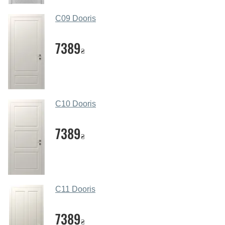
месенджери, онлайн-чат або безпосередньо в нашому
салоні-магазині.
C09 Dooris
Які основні особливості та переваги
ваших міжкімнатних дверей?
7389
₴
Каркас полотна міжкімнатних дверей виготовляється з
євробрусу (власного сушіння), що покривається МДФ
накладками товщиною 20 мм. Завдяки такій товщині
МДФ, вся конструкція виходить дуже міцною та
C10 Dooris
надійною.
7389
Які дверні полотна порадите?
₴
Наші рекомендації залежать від необхідних
параметрів, бюджету та інших факторів. Підбір
дверних полотен проводиться індивідуально для
кожного відвідувача.
C11 Dooris
Заміри дверей робите?
7389
₴
Так, робимо. Наші фахівці можуть зробити замір та