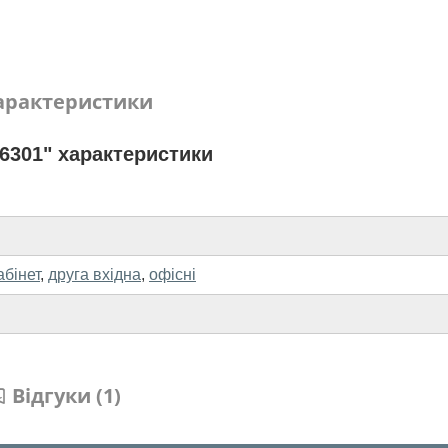
арактеристики
6301" характеристики
абінет
,
друга вхідна
,
офісні
Відгуки (1)