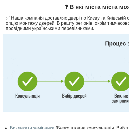
❓ В які міста міста м
✅ Наша компанія доставляє двері по Києву та Київській о
опцію монтажу дверей. В решту регіонів, окрім тимчасово
провідними українськими перевізниками.
Процес 
Викликати замірника
(Безкоштовна консультація. Виїзд п