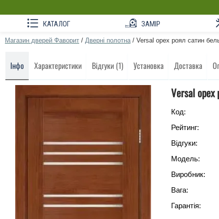
КАТАЛОГ
ЗАМІР
Магазин дверей Фаворит
/
Дверні полотна
/
Versal орех роял сатин бел
Інфо
Характеристики
Відгуки (1)
Установка
Доставка
О
Versal орех
Код:
Рейтинг:
Відгуки:
Модель:
Виробник:
Вага:
Гарантія: