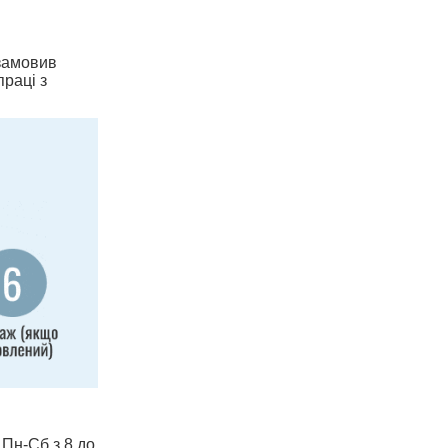
 замовив
праці з
 Пн-Сб з 8 до