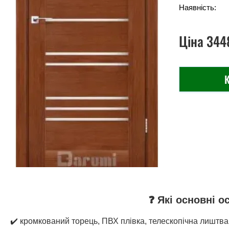
Наявність:
Ціна
344
К
❓ Які основні о
✔️ кромкований торець, ПВХ плівка, телескопічна лиштва