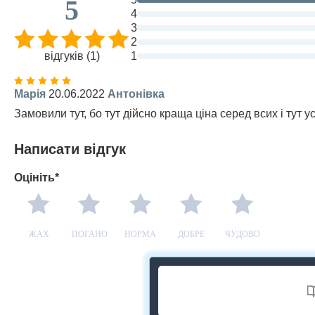
5
4
3
2
відгуків (1)
1
Марія
20.06.2022
Антонівка
Замовили тут, бо тут дійсно краща ціна серед всих і тут
Написати відгук
Оцініть*
ЖАХ
ПОГАНО
НОРМА
ДОБРЕ
ЧУДОВО