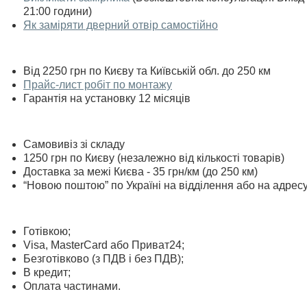
21:00 години)
Як заміряти дверний отвір самостійно
Від 2250 грн по Києву та Київській обл. до 250 км
Прайс-лист робіт по монтажу
Гарантія на установку 12 місяців
Самовивіз зі складу
1250 грн по Києву (незалежно від кількості товарів)
Доставка за межі Києва - 35 грн/км (до 250 км)
“Новою поштою” по Україні на відділення або на адрес
Готівкою;
Visa, MasterСard або Приват24;
Безготівково (з ПДВ і без ПДВ);
В кредит;
Оплата частинами.