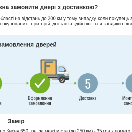
ожна замовити двері з доставкою?
бласті на відстань до 200 км у тому випадку, коли покупець
 окупованих територій, доставка здійснюється завдяки спів
замовлення дверей
Замір
о Києву 650 грн, за межі міста (до 250 км) - 35 грн кілометр,