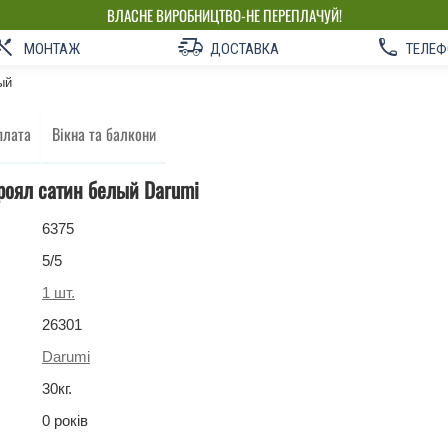
ВЛАСНЕ ВИРОБНИЦТВО-НЕ ПЕРЕПЛАЧУЙ!
МОНТАЖ
ДОСТАВКА
ТЕЛЕФ
ый
плата
Вікна та балкони
 роял сатин белый Darumi
6375
5
/5
1
шт.
26301
Darumi
30
кг
.
0 років