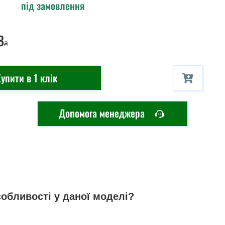
під замовлення
8
₴
упити в 1 клік
Допомога менеджера
собливості у даної моделі?