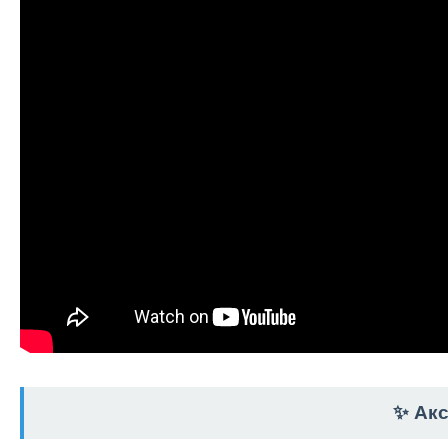
✨ Акс