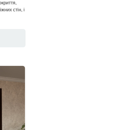
окриття,
жних стін, і