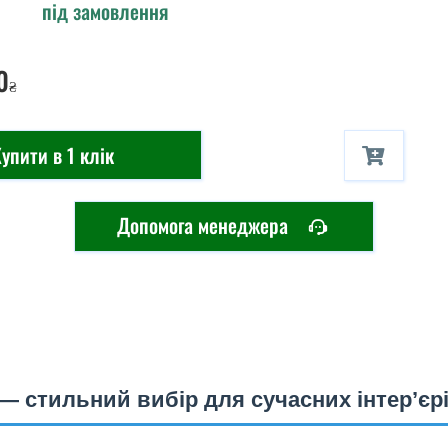
під замовлення
0
₴
упити в 1 клік
Допомога менеджера
 — стильний вибір для сучасних інтер’єр