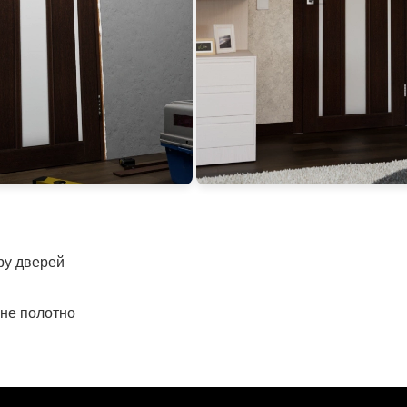
іру дверей
рне полотно