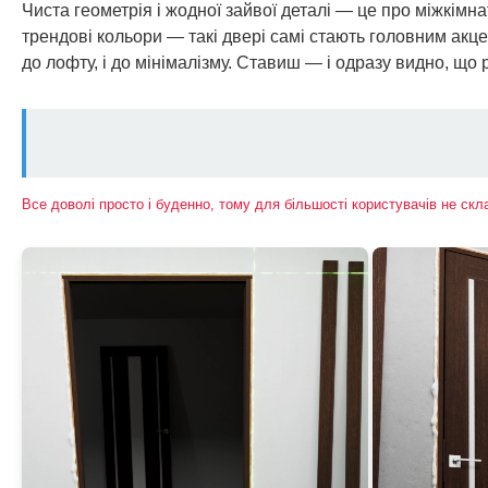
Чиста геометрія і жодної зайвої деталі — це про міжкімна
трендові кольори — такі двері самі стають головним акцент
до лофту, і до мінімалізму. Ставиш — і одразу видно, щ
Все доволі просто і буденно, тому для більшості користувачів не ск