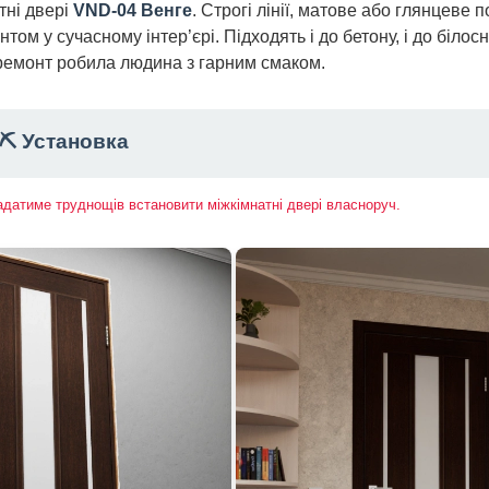
тні двері
VND-04 Венге
. Строгі лінії, матове або глянцеве п
ом у сучасному інтер’єрі. Підходять і до бетону, і до білосні
о ремонт робила людина з гарним смаком.
⛏️ Установка
ладатиме труднощів встановити міжкімнатні двері власноруч.