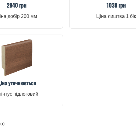
2940 грн
1038 грн
іна добір 200 мм
Ціна лиштва 1 бік
іна уточнюється
інтус підлоговий
о)