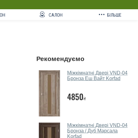
ОН
САЛОН
БІЛЬШЕ
Рекомендуємо
Міжкімнатні Двері VND-04
Бронза Еш Вайт Korfad
4850
₴
Міжкімнатні Двері VND-04
Бронза / Дуб Марсала
Korfad