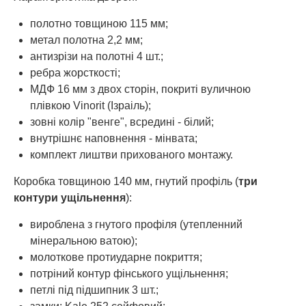
полотно товщиною 115 мм;
метал полотна 2,2 мм;
антизрізи на полотні 4 шт.;
ребра жорсткості;
МДФ 16 мм з двох сторін, покриті вуличною
плівкою Vinorit (Ізраіль);
зовні колір "венге", всредині - білий;
внутрішнє наповнення - мінвата;
комплект лиштви прихованого монтажу.
Коробка товщиною 140 мм, гнутий профіль (
три
контури ущільнення
):
вироблена з гнутого профіля (утепленний
мінеральною ватою);
молоткове протиударне покриття;
потріний контур фінського ущільнення;
петлі під підшипник 3 шт.;