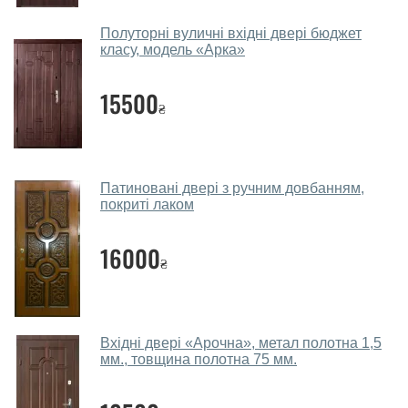
Наші рекомендації залежать від необхідних
Полуторні вуличні вхідні двері бюджет
параметрів, бюджету та інших факторів. Підбір
класу, модель «Арка»
вхідних дверей проводиться індивідуально для
кожного відвідувача.
15500
₴
Заміри дверей робите?
Так, робимо. Наші фахівці можуть зробити замір та
консультацію на виїзді. Кожен співробітник має із
Патиновані двері з ручним довбанням,
собою каталоги кольорів та візерунків. Після виміру та
покриті лаком
консультації Ви можете оформити заявку, не
відвідуючи наш офіс.
16000
₴
Скільки коштує викликати замірника?
Виклик замірника-консультанта коштує 450 грн.
Ви робите установку вхідних дверей?
Вхідні двері «Арочна», метал полотна 1,5
мм., товщина полотна 75 мм.
Так робимо. Монтаж вхідних дверей проводиться
згідно з чергою, у всі дні крім неділі.