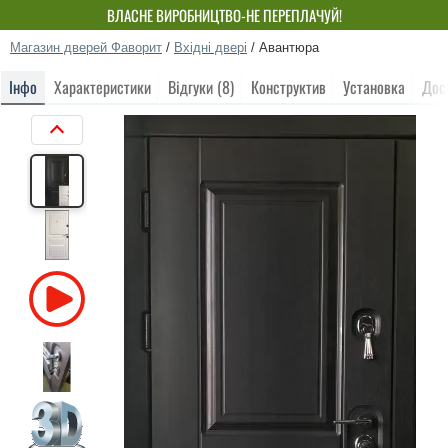
ВЛАСНЕ ВИРОБНИЦТВО-НЕ ПЕРЕПЛАЧУЙ!
Магазин дверей Фаворит
/
Вхідні двері
/
Авантюра
Інфо
Характеристики
Відгуки (8)
Конструктив
Установка
Дос