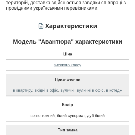
територій, доставка здійснюється завдяки співпраці з
провідними українськими перевізниками.
Характеристики
Модель "Авантюра" характеристики
Ціна
високого класу
Призначення
в квартиру
,
вхідні в офіс
,
вуличні
,
вуличні в офіс
,
в котедж
Колір
венге темний
,
білий супермат
,
дуб білий
Тип замка