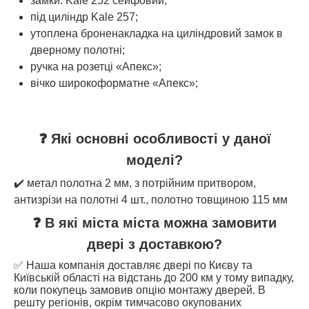
замки: Kale 252 сейфовий;
під циліндр Kale 257;
утоплена броненакладка на циліндровий замок в
дверному полотні;
ручка на розетці «Апекс»;
вічко широкоформатне «Апекс»;
❓ Які основні особливості у даної
моделі?
✔️ метал полотна 2 мм, з потрійним притвором,
антизрізи на полотні 4 шт., полотно товщиною 115 мм
❓ В які міста міста можна замовити
двері з доставкою?
✅ Наша компанія доставляє двері по Києву та
Київській області на відстань до 200 км у тому випадку,
коли покупець замовив опцію монтажу дверей. В
решту регіонів, окрім тимчасово окупованих