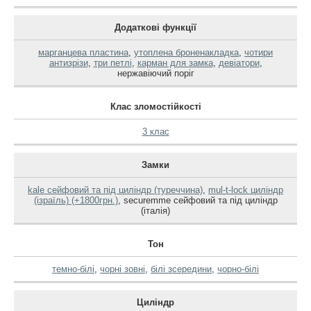
Додаткові функції
марганцева пластина
,
утоплена броненакладка
,
чотири
антизрізи
,
три петлі
,
карман для замка
,
девіатори
,
нержавіючий поріг
Клас зломостійкості
3 клас
Замки
kale сейфовий та під циліндр (туреччина)
,
mul-t-lock циліндр
(ізраїль) (+1800грн.)
,
securemme сейфовий та під циліндр
(італія)
Тон
темно-білі
,
чорні зовні
,
білі зсередини
,
чорно-білі
Циліндр