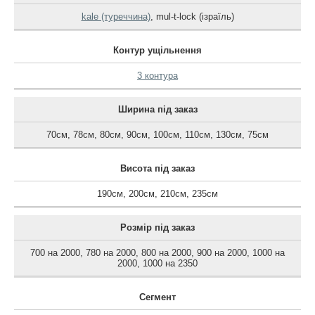
kale (туреччина)
,
mul-t-lock (ізраїль)
Контур ущільнення
3 контура
Ширина під заказ
70см
,
78см
,
80см
,
90см
,
100см
,
110см
,
130см
,
75см
Висота під заказ
190см
,
200см
,
210см
,
235см
Розмір під заказ
700 на 2000
,
780 на 2000
,
800 на 2000
,
900 на 2000
,
1000 на
2000
,
1000 на 2350
Сегмент