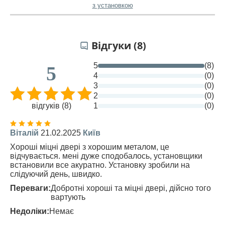
з установкою
Відгуки (8)
5
(8)
5
4
(0)
3
(0)
2
(0)
відгуків (8)
1
(0)
Віталій
21.02.2025
Київ
Хороші міцні двері з хорошим металом, це
відчувається. мені дуже сподобалось, установщики
встановили все акуратно. Установку зробили на
слідуючий день, швидко.
Переваги:
Добротні хороші та міцні двері, дійсно того
вартують
Недоліки:
Немає