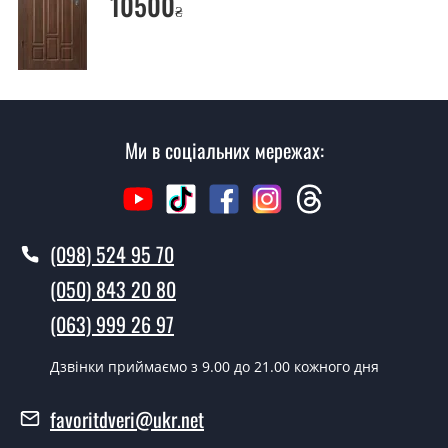
10500
₴
Скільки коштує установка дверей
Авантюра?
Вартість встановлення дверей Авантюра - від 1600
грн.
Ми в соціальних мережах:
Як швидко можете встановити двері
Авантюра?
У той самий день протягом кількох годин, за умови
наявності їх на складі, чи наступного дня.
(098) 524 95 70
Чи можна на сьогодні викликати
(050) 843 20 80
замірника?
(063) 999 26 97
Так можна.
Дзвінки приймаємо з 9.00 до 21.00 кожного дня
У вас є в наявності готові двері
вхідні?
favoritdveri@ukr.net
Так, ми маємо великий асортимент готових вхідних