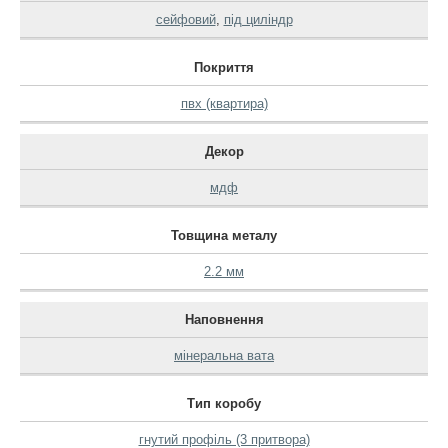
сейфовий
,
під циліндр
Покриття
пвх (квартира)
Декор
мдф
Товщина металу
2.2 мм
Наповнення
мінеральна вата
Тип коробу
гнутий профіль (3 притвора)