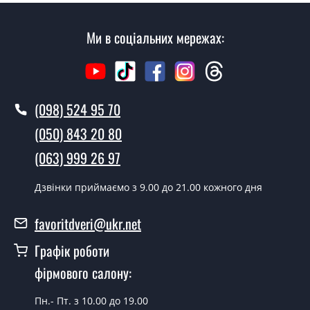
Як швидко можете встановити двері
Ми в соціальних мережах:
Імперія фанера?
У той самий день протягом кількох годин, за умови
наявності їх на складі, чи наступного дня.
(098) 524 95 70
Чи можна на сьогодні викликати
замірника?
(050) 843 20 80
Так можна.
(063) 999 26 97
У вас є в наявності готові двері
Дзвінки приймаємо з 9.00 до 21.00 кожного дня
вхідні?
favoritdveri@ukr.net
Так, ми маємо великий асортимент готових вхідних
дверей.
Графік роботи
Яка вартість найдешевших вхідних
фірмового салону:
дверей?
Пн.- Пт. з 10.00 до 19.00
Від 5200 грн.