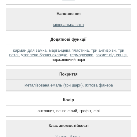
Наповнення
мінеральна вата
Додаткові функції
карман для замка
,
марганцева пластина
,
три антизрізи
,
три
петлі
,
утоплена броненакладка
,
терморозрив
,
захист від сонця
,
нержавіючий поріг
Покриття
металізована емаль (три шари)
,
яхтова фанера
Колір
антрацит
,
венге сірий
,
графіт
,
сірі
Клас зломостійкості
3 клас
,
4 клас