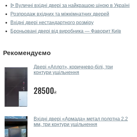
фірмовому салоні-магазині.
ᐉ Вуличні вхідні двері за найкращою ціною в Україні
Розпродаж вхідних та міжкімнатних дверей
У вас великий магазин?
Вхідні двері нестандартного розміру
Так, у нас великий вибір міжкімнатних та вхідних
Броньовані двері від виробника — Фаворит Київ
дверей.
Чи допомагаєте ви вибрати двері
Рекомендуємо
вхідні?
Так. Ми консультуємо покупців
по телефону
, через
Двері «Аплот», коричнево-білі, три
контури ущільнення
месенджери, онлайн-чат або безпосередньо в нашому
салоні-магазині.
28500
₴
Які двері вхідні порадите?
Наші рекомендації залежать від необхідних
параметрів, бюджету та інших факторів. Підбір
Вхідні двері «Армада» метал полотна 2.2
вхідних дверей проводиться індивідуально для
мм, три контури ущільнення
кожного відвідувача.