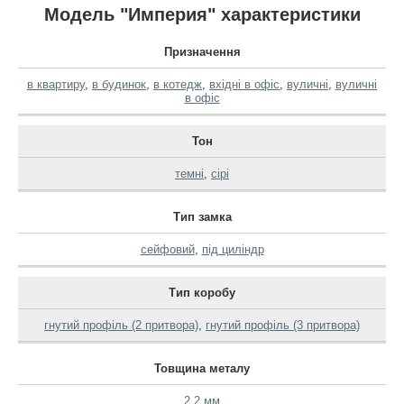
Модель "Империя" характеристики
Призначення
в квартиру
,
в будинок
,
в котедж
,
вхідні в офіс
,
вуличні
,
вуличні
в офіс
Тон
темні
,
сірі
Тип замка
сейфовий
,
під циліндр
Тип коробу
гнутий профіль (2 притвора)
,
гнутий профіль (3 притвора)
Товщина металу
2.2 мм