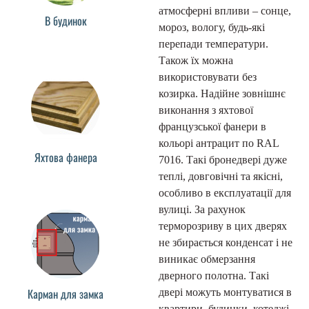
атмосферні впливи – сонце,
В будинок
мороз, вологу, будь-які
перепади температури.
Також їх можна
використовувати без
козирка. Надійне зовнішнє
виконання з яхтової
французської фанери в
кольорі антрацит по RAL
Яхтова фанера
7016. Такі бронедвері дуже
теплі, довговічні та якісні,
особливо в експлуатації для
вулиці. За рахунок
терморозриву в цих дверях
не збирається конденсат і не
виникає обмерзання
дверного полотна. Такі
Карман для замка
двері можуть монтуватися в
квартири, будинки, котеджі,