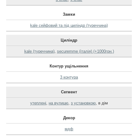
Замки
kale сейфовий та під циліндр (туреччина)
Циліндр
kale (туреччина)
,
securemme (італія) (+1000грн.)
Контур ущільнення
3 контура
Сегмент
утеплені
,
на вулицю
,
з установкою
,
в дім
Декор
мдф