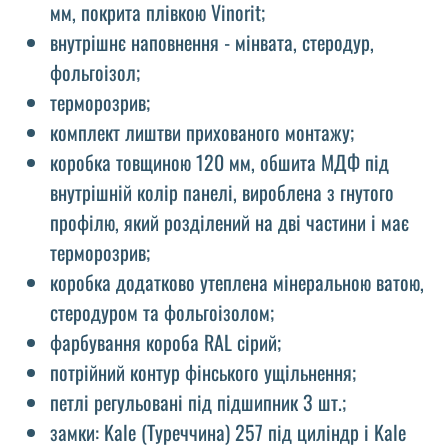
мм, покрита плівкою Vinorit;
внутрішнє наповнення - мінвата, стеродур,
фольгоізол;
терморозрив;
комплект лиштви прихованого монтажу;
коробка товщиною 120 мм, обшита МДФ під
внутрішній колір панелі, вироблена з гнутого
профілю, який розділений на дві частини і має
терморозрив;
коробка додатково утеплена мінеральною ватою,
стеродуром та фольгоізолом;
фарбування короба RAL сірий;
потрійний контур фінського ущільнення;
петлі регульовані під підшипник 3 шт.;
замки: Kale (Туреччина) 257 під циліндр і Kale