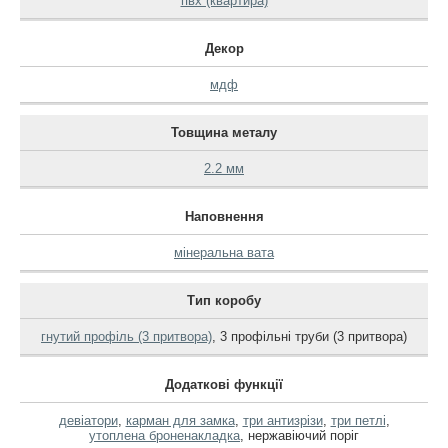
пвх (квартира)
Декор
мдф
Товщина металу
2.2 мм
Наповнення
мінеральна вата
Тип коробу
гнутий профіль (3 притвора)
,
3 профільні труби (3 притвора)
Додаткові функції
девіатори
,
карман для замка
,
три антизрізи
,
три петлі
,
утоплена броненакладка
,
нержавіючий поріг