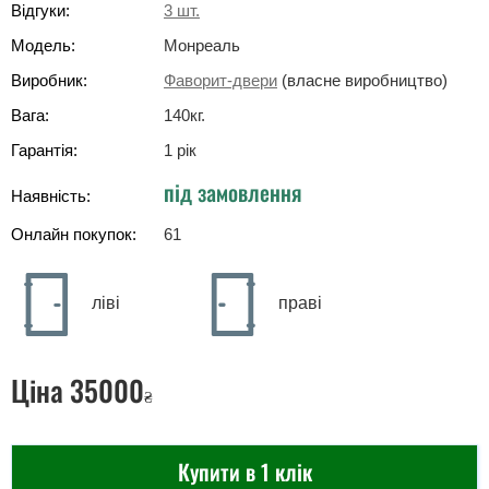
Відгуки:
3
шт.
Модель:
Монреаль
Виробник:
Фаворит-двери
(власне виробництво)
Вага:
140
кг
.
Гарантія:
1 рік
під замовлення
Наявність:
Онлайн покупок:
61
ліві
праві
Ціна
35000
₴
Купити в 1 клік