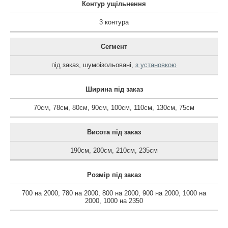
Контур ущільнення
3 контура
Сегмент
під заказ
,
шумоізольовані
,
з установкою
Ширина під заказ
70см
,
78см
,
80см
,
90см
,
100см
,
110см
,
130см
,
75см
Висота під заказ
190см
,
200см
,
210см
,
235см
Розмір під заказ
700 на 2000
,
780 на 2000
,
800 на 2000
,
900 на 2000
,
1000 на
2000
,
1000 на 2350