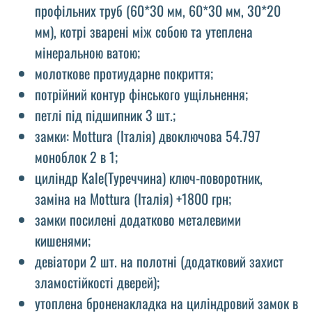
профільних труб (60*30 мм, 60*30 мм, 30*20
мм), котрі зварені між собою та утеплена
мінеральною ватою;
молоткове протиударне покриття;
потрійний контур фінського ущільнення;
петлі під підшипник 3 шт.;
замки: Mottura (Італія) двоключова 54.797
моноблок 2 в 1;
циліндр Kale(Туреччина) ключ-поворотник,
заміна на Mottura (Італія) +1800 грн;
замки посилені додатково металевими
кишенями;
девіатори 2 шт. на полотні (додатковий захист
зламостійкості дверей);
утоплена броненакладка на циліндровий замок в