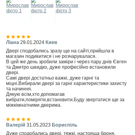
Ліана
29.01.2024
Киев
Двері сподобались зразу ще на сайті,прийшла в
магазин подивитися і не розчарувалася.
В цей же день зробили заміри і через пару днів Євген
та Дмитро швидко, дуже професійно встановили
двері.
Самі двері достатньо важкі, дуже гарні та
міцні.Вибирали двері за гарні характеристики захисту
та начиння.
Дякую всім,хто допомагав
вибрати,поміряти,встановити.Буду звертатися ще за
міжкімнатними дверима.
Валерій
31.05.2023
Бориспіль
Дуже сподобались двері, тяжкі, настояща броня,