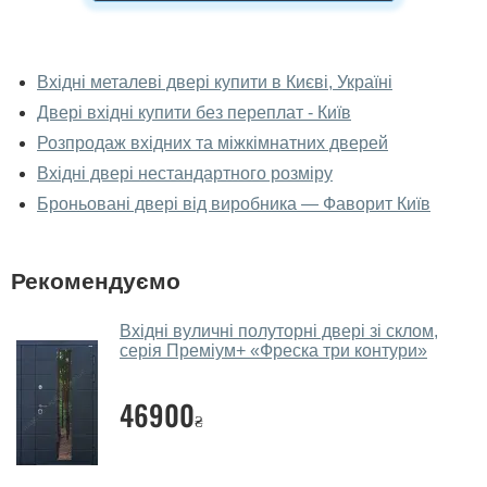
У вас можна подивитися двері вхідні
наживо?
Вхідні металеві двері купити в Києві, Україні
Двері вхідні купити без переплат - Київ
Так, можна подивитися двері вхідні у нашому
фірмовому салоні-магазині.
Розпродаж вхідних та міжкімнатних дверей
Вхідні двері нестандартного розміру
У вас великий магазин?
Броньовані двері від виробника — Фаворит Київ
Так, у нас великий вибір міжкімнатних та вхідних
дверей.
Рекомендуємо
Чи допомагаєте ви вибрати двері
вхідні?
Вхідні вуличні полуторні двері зі склом,
серія Преміум+ «Фреска три контури»
Так. Ми консультуємо покупців
по телефону
, через
месенджери, онлайн-чат або безпосередньо в нашому
46900
салоні-магазині.
₴
Які двері вхідні порадите?