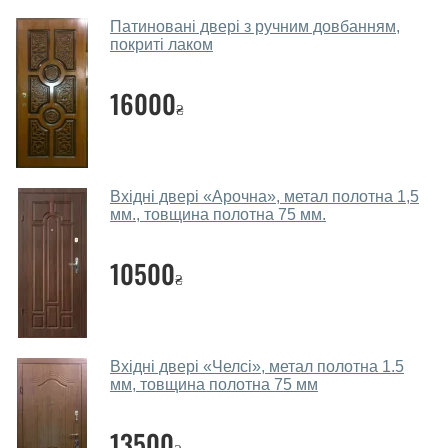
Наші рекомендації залежать від необхідних
Патиновані двері з ручним довбанням,
параметрів, бюджету та інших факторів. Підбір
покриті лаком
вхідних дверей проводиться індивідуально для
кожного відвідувача.
16000
₴
Заміри дверей робите?
Так, робимо. Наші фахівці можуть зробити замір та
консультацію на виїзді. Кожен співробітник має із
Вхідні двері «Арочна», метал полотна 1,5
собою каталоги кольорів та візерунків. Після виміру та
мм., товщина полотна 75 мм.
консультації Ви можете оформити заявку, не
відвідуючи наш офіс.
10500
₴
Скільки коштує викликати замірника?
Виклик замірника-консультанта коштує 450 грн.
Ви робите установку вхідних дверей?
Вхідні двері «Челсі», метал полотна 1.5
мм, товщина полотна 75 мм
Так робимо. Монтаж вхідних дверей проводиться
згідно з чергою, у всі дні крім неділі.
13500