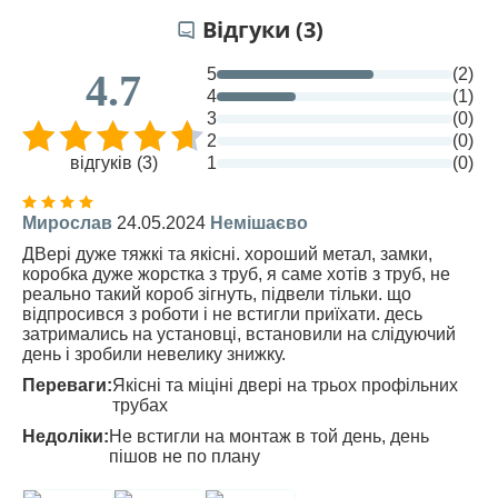
Відгуки (3)
5
(2)
4.7
4
(1)
3
(0)
2
(0)
відгуків (3)
1
(0)
Мирослав
24.05.2024
Немішаєво
ДВері дуже тяжкі та якісні. хороший метал, замки,
коробка дуже жорстка з труб, я саме хотів з труб, не
реально такий короб зігнуть, підвели тільки. що
відпросився з роботи і не встигли приїхати. десь
затримались на установці, встановили на слідуючий
день і зробили невелику знижку.
Переваги:
Якісні та міціні двері на трьох профільних
трубах
Недоліки:
Не встигли на монтаж в той день, день
пішов не по плану