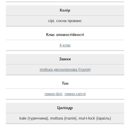
Колір
сірі
,
сосна прованс
Клас зломостійкості
4 клас
Замки
mottura двухключова (італія)
Тон
темно-білі
,
темно-світлі
Циліндр
kale (туреччина)
,
mottura (італія)
,
mul-t-lock (ізраїль)