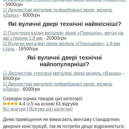
- 5900грн
☑ Дволистові металеві пофарбовані двері, модель
«Дона»
- 6000грн
Які вуличні двері технічні найякісніші?
☑ Полуторні вхідні металеві двері «Порошок», метал на
дві сторони 1.8 мм
- 20300грн
☑ Вуличні металеві двері модель «Порошкові», 1.8 мм
сталь
- 16500грн
Які вуличні двері технічні
найпопулярніші?
☑ Дволистові утеплені металеві двері модель «Варда»
-
8000грн
☑ Дволистові металеві пофарбовані двері, модель
«Дона»
- 6000грн
Середня оцінка товарів цієї категорії:
4.4 із 5 на основі 61 відгуків
Всі відгуки
|
Відгуки цієї категорії
Деякі приміщення не вимагають монтажу стандартних
дверних конструкцій, так як потреби дещо відрізняються.