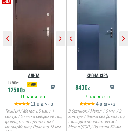
АЛЬТА
КРОНА СІРА
14200
₴
-1700
8400
₴
12500
₴
11
4
Технічні / Метал 1.5 мм. / 1
В будинок / Метал 1.5 мм. / 2
контур / 2 замки сейфовий і під
контури / Замки сейфовий і під
циліндр з поворотником /
циліндр з поворотником /
Метал/Метал / Полотно 75 мм.
Метал/ДСП / Полотно 50 мм.