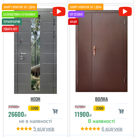
дверей у будинок. Не
бояться сонця і можуть
деякий час постояти без
козирька...
читати всі відгуки
НЕОН
ВОЛНА
29900
₴
15200
₴
-3300
-3300
26600
11900
₴
₴
5
6