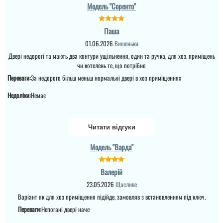
Модель "Соренто"
Паша
01.06.2026
Вишеньки
Двері недорогі та мають два контури ущільнення, один та ручка, для хоз. приміщень
чи котелень те, що потрібно
Переваги:
За недорого більш меньш нормальні двері в хоз приміщеннях
Недоліки:
Немає
Читати відгуки
Модель "Варда"
Валерій
23.05.2026
Щасливе
Варіант як для хоз приміщення підійде, замовляв з встановленням під ключ.
Переваги:
Непогані двері наче