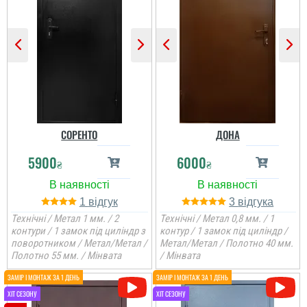
СОРЕНТО
ДОНА
5900
6000
₴
₴
1
3
Технічні / Метал 1 мм. / 2
Технічні / Метал 0,8 мм. / 1
контури / 1 замок під циліндр з
контур / 1 замок під циліндр /
поворотником / Метал/Метал /
Метал/Метал / Полотно 40 мм.
Полотно 55 мм. / Мінвата
/ Мінвата