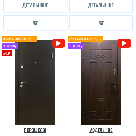
ДЕТАЛЬНІШЕ
ДЕТАЛЬНІШЕ
Ігор
Валерій
Двері так собі, але і ціна
реально дешева, як
Варіант як для хоз
тимчасові або чисто
приміщення підійде,
закрить пройом і що є
замовляв з
двері, то підуть. Замок
встановленням під
є, навіть утеплені ватой,
ключ.
але метал тонкий. За
такі гроші можна брать...
ПОРОШКОВІ
МОДЕЛЬ 186
читати всі відгуки