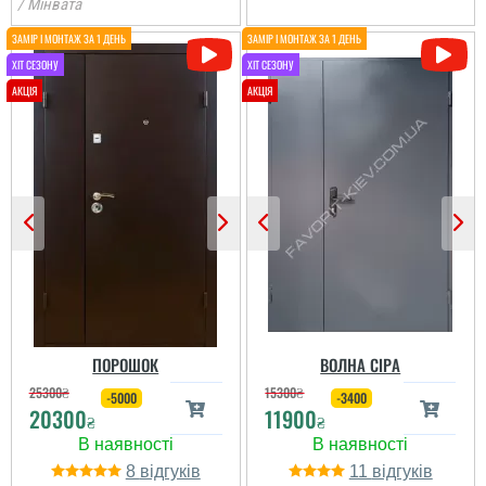
/ Мінвата
ПОРОШОК
ВОЛНА СІРА
25300
₴
15300
₴
-5000
-3400
20300
11900
₴
₴
8
11