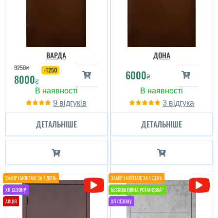
ВАРДА
ДОНА
9250
₴
-1250
6000
₴
8000
₴
9
3
ДЕТАЛЬНІШЕ
ДЕТАЛЬНІШЕ
Людмила
Шукала двері у
тамбур,вирвало
вибуховою
хвилею,найшла в
інтернеті,подзвонила,домовил
з майстрами на зручний
день для мене. Сусіди
всі не проти.
Встановили дуже