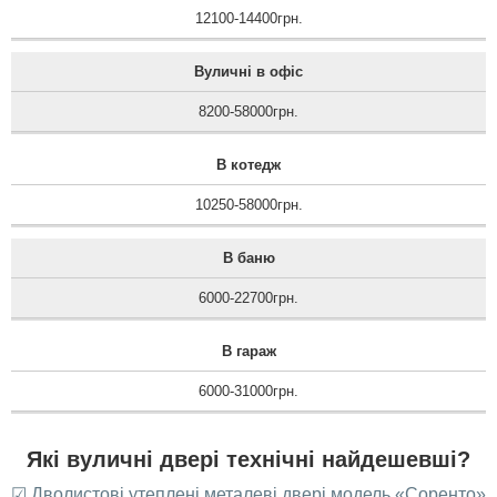
12100-14400грн.
Вуличні в офіс
8200-58000грн.
В котедж
10250-58000грн.
В баню
6000-22700грн.
В гараж
6000-31000грн.
Які вуличні двері технічні найдешевші?
☑ Дволистові утеплені металеві двері модель «Соренто»