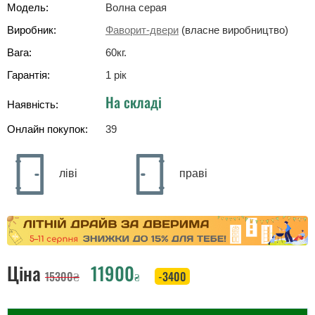
Модель:
Волна серая
Виробник:
Фаворит-двери
(власне виробництво)
Вага:
60
кг
.
Гарантія:
1 рік
На складі
Наявність:
Онлайн покупок:
39
ліві
праві
Ціна
11900
15300
₴
-3400
₴