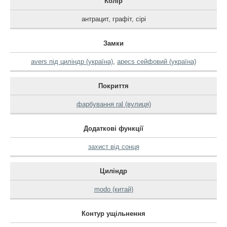
Колір
антрацит
,
графіт
,
сірі
Замки
avers під циліндр (україна)
,
apecs сейфовий (україна)
Покриття
фарбування ral (вулиця)
Додаткові функції
захист від сонця
Циліндр
modo (китай)
Контур ущільнення