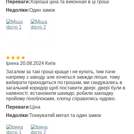
Переваги:
Хороша ціна та виконная в ці гроші
Недоліки:
Один замок
Ірина
20.08.2024
Київ
Загалом за такі гроші краще і не купить, тим паче
напряму з заводу. але хочеться завжди ліпше. тому
вибирати приходиться по грошам, ми скидувались в
загальний коридор щоб поставити двері. двері були в
наявності. встановили швикдо, робили закладку
пройому піноблоками, хлопці справились чудово.
Переваги:
Ціна
Недоліки:
Тонкуватий метал та один замок