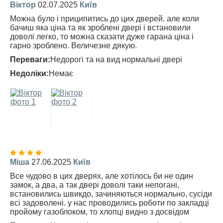
Віктор
02.07.2025
Київ
Можна було і приципитись до цих дверей. але коли
бачиш яка ціна та як зроблені двері і встановили
доволі легко, то можна сказати дуже гарана ціна і
гарно зроблено. Величезне дякую.
Переваги:
Недорогі та на вид нормальні двері
Недоліки:
Немає
Міша
27.06.2025
Київ
Все чудово в цих дверях, але хотілось би не один
замок, а два, а так двері доволі таки непогані,
встановились швикдо, зачиняються нормально, сусіди
всі задоволені. у нас проводились роботи по закладці
пройому газоблоком, то хлопці видно з досвідом