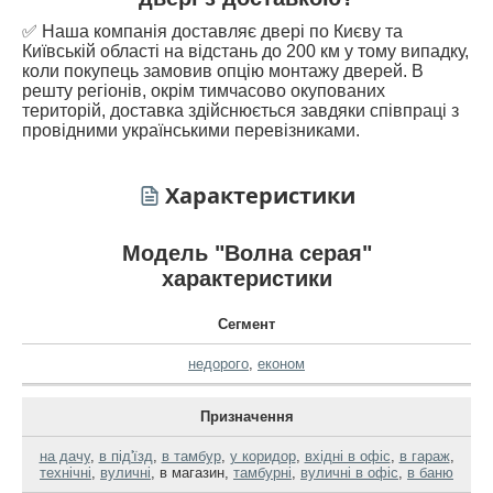
✅ Наша компанія доставляє двері по Києву та
Київській області на відстань до 200 км у тому випадку,
коли покупець замовив опцію монтажу дверей. В
решту регіонів, окрім тимчасово окупованих
територій, доставка здійснюється завдяки співпраці з
провідними українськими перевізниками.
Характеристики
Модель "Волна серая"
характеристики
Сегмент
недорого
,
економ
Призначення
на дачу
,
в під'їзд
,
в тамбур
,
у коридор
,
вхідні в офіс
,
в гараж
,
технічні
,
вуличні
,
в магазин
,
тамбурні
,
вуличні в офіс
,
в баню