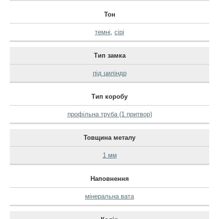
Тон
темні
,
сірі
Тип замка
під циліндр
Тип коробу
профільна труба (1 притвор)
Товщина металу
1 мм
Наповнення
мінеральна вата