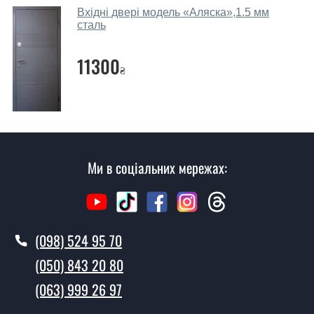
Виклик замірника-консультанта коштує 450 грн.
Вхідні двері модель «Аляска»,1.5 мм
сталь
Ви робите установку вхідних дверей?
11300
Так робимо. Монтаж вхідних дверей проводиться
₴
згідно з чергою, у всі дні крім неділі.
Скільки коштує установка дверей
Волна сіра?
Вартість встановлення дверей Волна сіра - від 1600
Ми в соціальних мережах:
грн.
Як швидко можете встановити двері
Волна сіра?
У той самий день протягом кількох годин, за умови
(098) 524 95 70
наявності їх на складі, чи наступного дня.
(050) 843 20 80
Чи можна на сьогодні викликати
(063) 999 26 97
замірника?