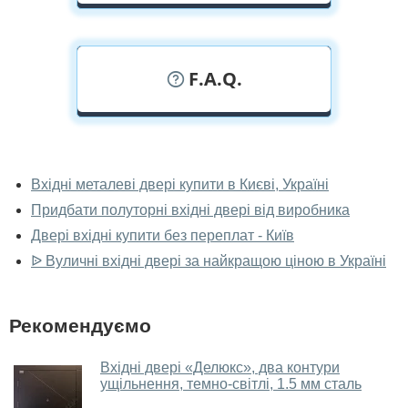
F.A.Q.
У вас можна подивитися двері вхідні
наживо?
Вхідні металеві двері купити в Києві, Україні
Придбати полуторні вхідні двері від виробника
Так, можна подивитися двері вхідні у нашому
фірмовому салоні-магазині.
Двері вхідні купити без переплат - Київ
ᐉ Вуличні вхідні двері за найкращою ціною в Україні
У вас великий магазин?
Так, у нас великий вибір міжкімнатних та вхідних
Рекомендуємо
дверей.
Чи допомагаєте ви вибрати двері
Вхідні двері «Делюкс», два контури
вхідні?
ущільнення, темно-світлі, 1.5 мм сталь