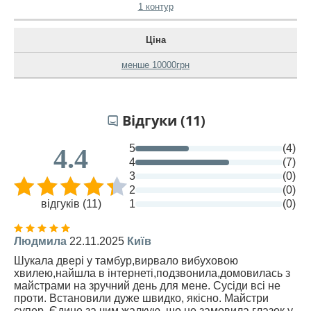
1 контур
Ціна
менше 10000грн
Відгуки (11)
5
(4)
4.4
4
(7)
3
(0)
2
(0)
відгуків (11)
1
(0)
Людмила
22.11.2025
Київ
Шукала двері у тамбур,вирвало вибуховою
хвилею,найшла в інтернеті,подзвонила,домовилась з
майстрами на зручний день для мене. Сусіди всі не
проти. Встановили дуже швидко, якісно. Майстри
супер. Єдине за чим жалкую, що не замовила глазок у