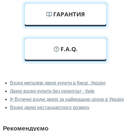
ГАРАНТИЯ
F.A.Q.
У вас можна подивитися двері вхідні
наживо?
Вхідні металеві двері купити в Києві, Україні
Двері вхідні купити без переплат - Київ
Так, можна подивитися двері вхідні у нашому
фірмовому салоні-магазині.
ᐉ Вуличні вхідні двері за найкращою ціною в Україні
Вхідні двері нестандартного розміру
У вас великий магазин?
Так, у нас великий вибір міжкімнатних та вхідних
Рекомендуємо
дверей.