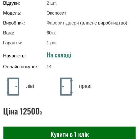
Відгуки:
2
шт.
Модель:
Экспозит
Виробник:
Фаворит-двери
(власне виробництво)
Вага:
60
кг
.
Гарантія:
1 рік
На складі
Наявність:
Онлайн покупок:
14
ліві
праві
Ціна
12500
₴
Купити в 1 клік