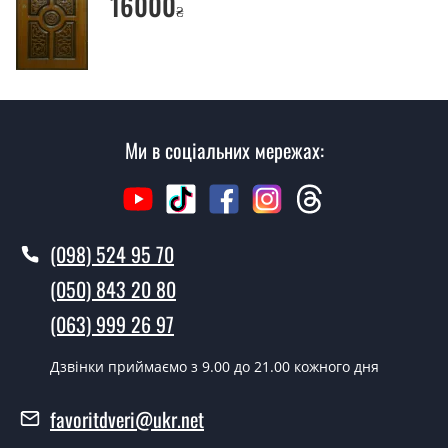
16000
₴
відвідуючи наш офіс.
Скільки коштує викликати замірника?
Виклик замірника-консультанта коштує 450 грн.
Ви робите установку вхідних дверей?
Ми в соціальних мережах:
Так робимо. Монтаж вхідних дверей проводиться
згідно з чергою, у всі дні крім неділі.
Скільки коштує установка дверей
(098) 524 95 70
Экспозіт?
(050) 843 20 80
Вартість встановлення дверей Экспозіт - від 1600 грн.
(063) 999 26 97
Як швидко можете встановити двері
Экспозіт?
Дзвінки приймаємо з 9.00 до 21.00 кожного дня
У той самий день протягом кількох годин, за умови
favoritdveri@ukr.net
наявності їх на складі, чи наступного дня.