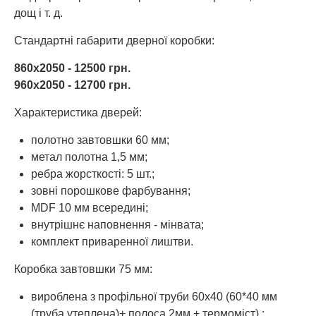
дощ і т. д.
Стандартні габарити дверної коробки:
860x2050 - 12500 грн.
960х2050 - 12700 грн.
Характеристика дверей:
полотно завтовшки 60 мм;
метал полотна 1,5 мм;
ребра жорсткості: 5 шт.;
зовні порошкове фарбування;
MDF 10 мм всередині;
внутрішнє наповнення - мінвата;
комплект приваренної лиштви.
Коробка завтовшки 75 мм:
вироблена з профільної труби 60х40 (60*40 мм
(труба утеплена)+ полоса 2мм + термоміст) ;