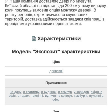
✅ Наша компанія доставляє двері по Києву та
Київській області на відстань до 200 км у тому випадку,
коли покупець замовив опцію монтажу дверей. В
решту регіонів, окрім тимчасово окупованих
територій, доставка здійснюється завдяки співпраці з
провідними українськими перевізниками.
Характеристики
Модель "Экспозит" характеристики
Ціна
добротні
Призначення
на дачу
,
в квартиру
,
в будинок
,
в тамбур
,
у коридор
,
вхідні в
офіс
,
в гараж
,
технічні
,
вуличні
,
в котедж
,
тамбурні
,
вуличні в
офіс
Тон