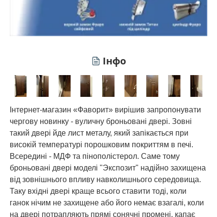
Інфо
Інтернет-магазин «Фаворит» вирішив запропонувати
чергову новинку - вуличну броньовані двері. Зовні
такий двері йде лист металу, який запікається при
високій температурі порошковим покриттям в печі.
Всередині - МДФ та пінополістерол. Саме тому
броньовані двері моделі "Экспозит" надійно захищена
від зовнішнього впливу навколишнього середовища.
Таку вхідні двері краще всього ставити тоді, коли
ганок нічим не захищене або його немає взагалі, коли
на двері потрапляють прямі сонячні промені, капає