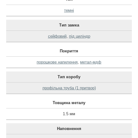
темні
Тип замка
сейфовий
,
під циліндр
Покриття
порошкове напилення
,
метал-мдф
Тип коробу
профільна труба (1 притвор)
Товщина металу
1.5 мм
Наповнення