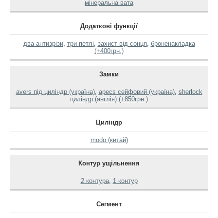
мінеральна вата
Додаткові функції
два антизрізи
,
три петлі
,
захист від сонця
,
броненакладка
(+400грн.)
Замки
avers під циліндр (україна)
,
apecs сейфовий (україна)
,
sherlock
циліндр (англія) (+850грн.)
Циліндр
modo (китай)
Контур ущільнення
2 контура
,
1 контур
Сегмент