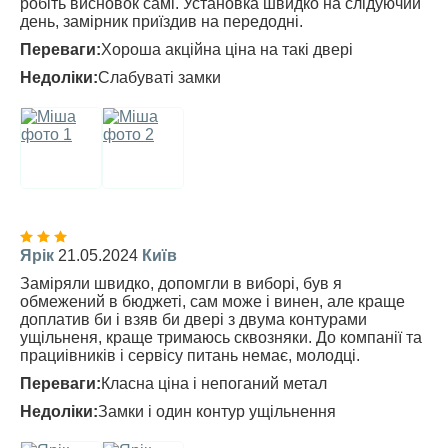
робіть висновок самі. Установка швидко на слідуючий
день, замірник приїздив на передодні.
Переваги:
Хороша акційна ціна на такі двері
Недоліки:
Слабуваті замки
Ярік
21.05.2024
Київ
Заміряли швидко, допомгли в виборі, був я
обмежений в бюджеті, сам може і винен, але краще
доплатив би і взяв би двері з двума контурами
ущільненя, краще тримаюсь сквозняки. До компанії та
прациівників і сервісу питань немає, молодці.
Переваги:
Класна ціна і непоганий метал
Недоліки:
Замки і один контур ущільнення