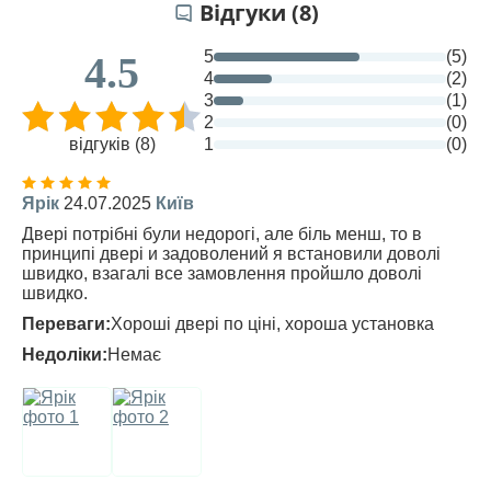
Відгуки (8)
5
(5)
4.5
4
(2)
3
(1)
2
(0)
відгуків (8)
1
(0)
Ярік
24.07.2025
Київ
Двері потрібні були недорогі, але біль менш, то в
принципі двері и задоволений я встановили доволі
швидко, взагалі все замовлення пройшло доволі
швидко.
Переваги:
Хороші двері по ціні, хороша установка
Недоліки:
Немає