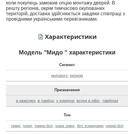
коли покупець замовив опцію монтажу дверей. В
решту регіонів, окрім тимчасово окупованих
територій, доставка здійснюється завдяки співпраці з
провідними українськими перевізниками.
Характеристики
Модель "Мидо " характеристики
Сегмент
недорого
,
економ
Призначення
в квартиру
,
в тамбур
,
у коридор
,
вхідні в офіс
,
тамбурні
Тон
темні
,
чорні
,
темно-білі
,
чорні зовні
,
білі зсередини
,
чорно-білі