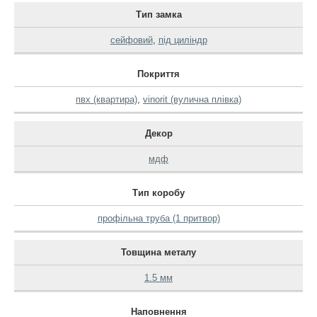
Тип замка
сейфовий
,
під циліндр
Покриття
пвх (квартира)
,
vinorit (вулична плівка)
Декор
мдф
Тип коробу
профільна труба (1 притвор)
Товщина металу
1.5 мм
Наповнення