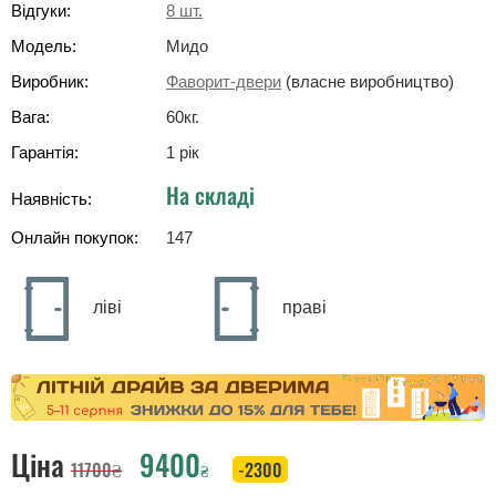
Відгуки:
8
шт.
Модель:
Мидо
Виробник:
Фаворит-двери
(власне виробництво)
Вага:
60
кг
.
Гарантія:
1 рік
На складі
Наявність:
Онлайн покупок:
147
ліві
праві
Ціна
9400
11700
₴
-2300
₴