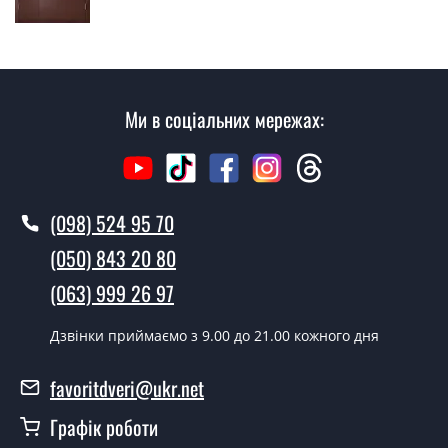
Так робимо. Монтаж вхідних дверей проводиться
згідно з чергою, у всі дні крім неділі.
Скільки коштує установка дверей
Мідо ?
Ми в соціальних мережах:
Вартість встановлення дверей Мідо - від 1600 грн.
Як швидко можете встановити двері
Мідо ?
(098) 524 95 70
У той самий день протягом кількох годин, за умови
(050) 843 20 80
наявності їх на складі, чи наступного дня.
(063) 999 26 97
Чи можна на сьогодні викликати
замірника?
Дзвінки приймаємо з 9.00 до 21.00 кожного дня
Так можна.
favoritdveri@ukr.net
У вас є в наявності готові двері
Графік роботи
вхідні?