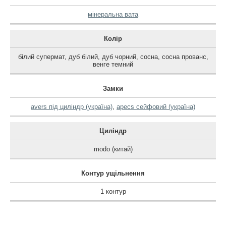
мінеральна вата
Колір
білий супермат
,
дуб білий
,
дуб чорний
,
сосна
,
сосна прованс
,
венге темний
Замки
avers під циліндр (україна)
,
apecs сейфовий (україна)
Циліндр
modo (китай)
Контур ущільнення
1 контур