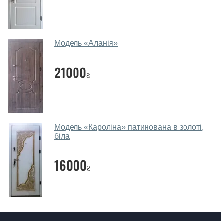
Заміри дверей робите?
Так, робимо. Наші фахівці можуть зробити замір та
Модель «Аланія»
консультацію на виїзді. Кожен співробітник має із
собою каталоги кольорів та візерунків. Після виміру та
21000
консультації Ви можете оформити заявку, не
₴
відвідуючи наш офіс.
Скільки коштує викликати замірника?
Виклик замірника-консультанта коштує 450 грн.
Модель «Кароліна» патинована в золоті,
біла
Ви робите установку вхідних дверей?
16000
Так робимо. Монтаж вхідних дверей проводиться
₴
згідно з чергою, у всі дні крім неділі.
Скільки коштує установка дверей
Тріо?