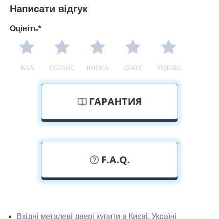
Написати відгук
Оцініть*
ЖАХ
ПОГАНО
НОРМА
ДОБРЕ
ЧУДОВО
ГАРАНТИЯ
F.A.Q.
У вас можна подивитися двері вхідні
наживо?
Вхідні металеві двері купити в Києві, Україні