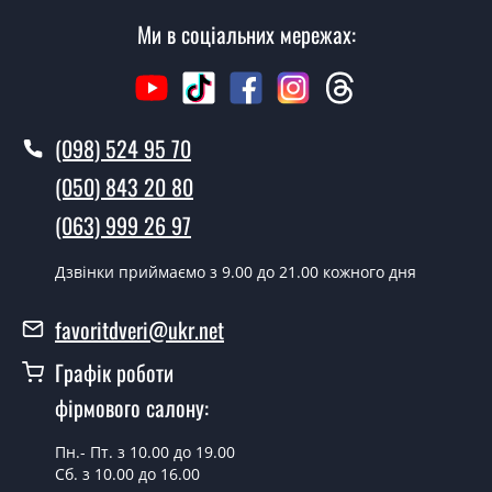
Вартість встановлення дверей Тріо - від 1600 грн.
Ми в соціальних мережах:
Як швидко можете встановити двері
Тріо?
У той самий день протягом кількох годин, за умови
наявності їх на складі, чи наступного дня.
(098) 524 95 70
Чи можна на сьогодні викликати
(050) 843 20 80
замірника?
(063) 999 26 97
Так можна.
Дзвінки приймаємо з 9.00 до 21.00 кожного дня
У вас є в наявності готові двері
вхідні?
favoritdveri@ukr.net
Так, ми маємо великий асортимент готових вхідних
Графік роботи
дверей.
фірмового салону:
Яка вартість найдешевших вхідних
дверей?
Пн.- Пт. з 10.00 до 19.00
Сб. з 10.00 до 16.00