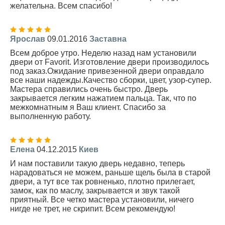
желательна. Всем спасибо!
Ярослав
09.01.2016
Заставна
Всем доброе утро. Неделю назад нам установили
двери от Favorit. Изготовление двери производилось
под заказ.Ожидание привезенной двери оправдало
все наши надежды.Качество сборки, цвет, узор-супер.
Мастера справились очень быстро. Дверь
закрывается легким нажатием пальца. Так, что по
межкомнатным я Ваш клиент. Спасибо за
выполненную работу.
Елена
04.12.2015
Киев
И нам поставили такую дверь недавно, теперь
нарадоваться не можем, раньше щель была в старой
двери, а тут все так ровненько, плотно прилегает,
замок, как по маслу, закрывается и звук такой
приятный. Все четко мастера установили, ничего
нигде не трет, не скрипит. Всем рекомендую!