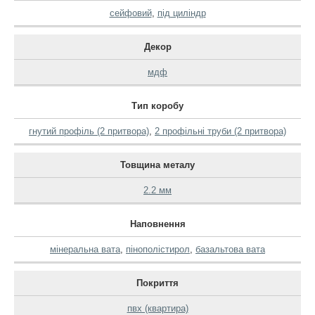
сейфовий
,
під циліндр
Декор
мдф
Тип коробу
гнутий профіль (2 притвора)
,
2 профільні труби (2 притвора)
Товщина металу
2.2 мм
Наповнення
мінеральна вата
,
пінополістирол
,
базальтова вата
Покриття
пвх (квартира)