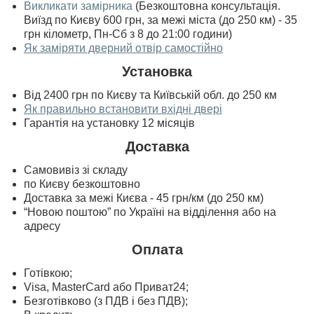
Викликати замірника
(Безкоштовна консультація.
Виїзд по Києву 600 грн, за межі міста (до 250 км) - 35
грн кілометр, Пн-Сб з 8 до 21:00 години)
Як заміряти дверний отвір самостійно
Установка
Від 2400 грн по Києву та Київській обл. до 250 км
Як правильно встановити вхідні двері
Гарантія на установку 12 місяців
Доставка
Самовивіз зі складу
по Києву безкоштовно
Доставка за межі Києва - 45 грн/км (до 250 км)
“Новою поштою” по Україні на відділення або на
адресу
Оплата
Готівкою;
Visa, MasterСard або Приват24;
Безготівково (з ПДВ і без ПДВ);