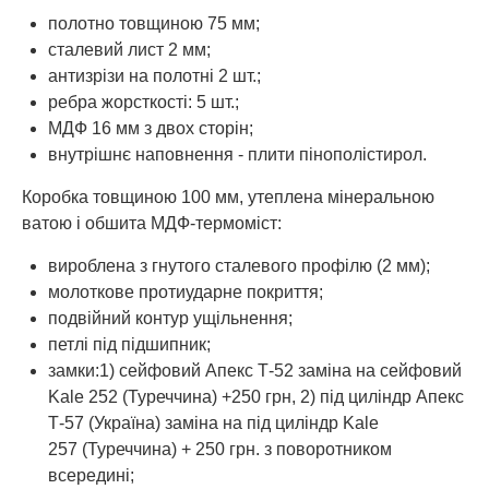
полотно товщиною 75 мм;
сталевий лист 2 мм;
антизрізи на полотні 2 шт.;
ребра жорсткості: 5 шт.;
МДФ 16 мм з двох сторін;
внутрішнє наповнення - плити пінополістирол.
Коробка товщиною 100 мм, утеплена мінеральною
ватою і обшита МДФ-термоміст:
вироблена з гнутого сталевого профілю (2 мм);
молоткове протиударне покриття;
подвійний контур ущільнення;
петлі під підшипник;
замки:1) сейфовий Апекс Т-52 заміна на сейфовий
Kale 252 (Туреччина) +250 грн, 2) під циліндр Апекс
Т-57 (Україна) заміна на під циліндр Kale
257 (Туреччина) + 250 грн. з поворотником
всередині;