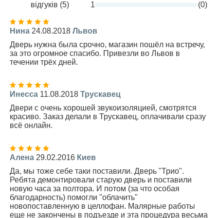
відгуків (5)
1
(0)
Нина
24.08.2018
Львов
Дверь нужна была срочно, магазин пошёл на встречу,
за это огромное спасибо. Привезли во Львов в
течении трёх дней.
Инесса
11.08.2018
Трускавец
Двери с очень хорошей звукоизоляцией, смотрятся
красиво. Заказ делали в Трускавец, оплачивали сразу
всё онлайн.
Алена
29.02.2016
Киев
Да, мы тоже себе таки поставили. Дверь "Трио".
Ребята демонтировали старую дверь и поставили
новую часа за полтора. И потом (за что особая
благодарность) помогли "облачить"
новопоставленную в целлофан. Малярные работы
еще не закончены в подъезде и эта процедура весьма