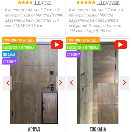
1
13
В квартиру / Метал 2.2 мм. / 3
В квартиру / Метал 2.2 мм. / 4
контури / замки Mottura (Італія)
контури / замки Mottura
двухключовий/ Полотно 115
двухключова + Securemme
мм. / МДФ 16/16 мм.
сейфовий (Італія) / Полотно
115 мм. / Короб 150 мм.
Вікторія
Встановили через пару
днів, все сподобалось,
хлопці монтажники
молодці, хоч і намокли
під зливою, Двері
хороші та якісні. ...
читати всі відгуки
АРВУД
ТОСКАНА