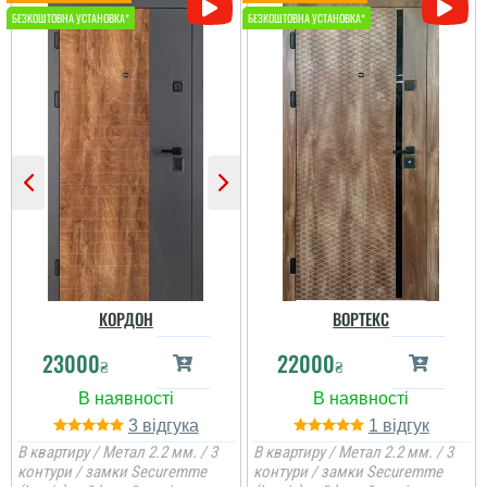
КОРДОН
ВОРТЕКС
23000
22000
₴
₴
3
1
В квартиру / Метал 2.2 мм. / 3
В квартиру / Метал 2.2 мм. / 3
контури / замки Securemme
контури / замки Securemme