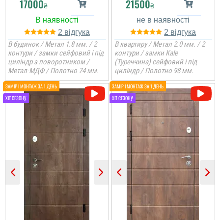
17000
21500
₴
₴
душі можу сказати
велике дякую....
2
2
читати всі відгуки
В будинок / Метал 1.8 мм. / 2
В квартиру / Метал 2.0 мм. / 2
контури / замки сейфовий і під
контури / замки Kale
циліндр з поворотником /
(Туреччина) сейфовий і під
Метал-МДФ / Полотно 74 мм.
циліндр / Полотно 98 мм.
Інга