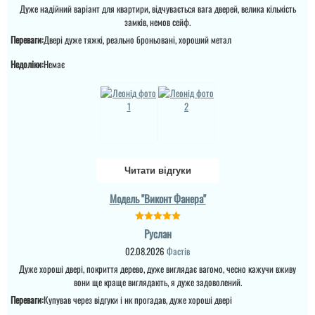
Дуже надійний варіант для квартири, відчувається вага дверей, велика кількість
замків, немов сейф.
Переваги:
Двері дуже тяжкі, реально броньовані, хороший метал
Недоліки:
Немає
Читати відгуки
Модель "Виконт Фанера"
Руслан
02.08.2026
Фастів
Дуже хороші двері, покриття дерево, дуже виглядає вагомо, чесно кажучи вживу
вони ще краще виглядають, я дуже задоволений.
Переваги:
Купував через відгуки і нк прогадав, дуже хороші двері