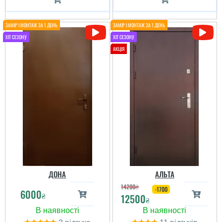
Вячеслав
Тяжелые и хорошие
бронедвери за такие
деньги. Мониторил
рынок, здесь самые
дешевые цены и
качество. Большой
ДОНА
АЛЬТА
выбор в магазине! ...
14200
₴
-1700
6000
₴
12500
₴
читати всі відгуки