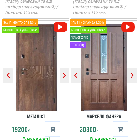
(Італія) сейфовий та під
(Італія) сейфовий та під
циліндр (перекодований) /
циліндр (перекодований) /
Полотно 115 мм.
Полотно 115 мм.
МЕТАЛІСТ
МАРСЕЛО ФАНЕРА
19200
30300
₴
₴