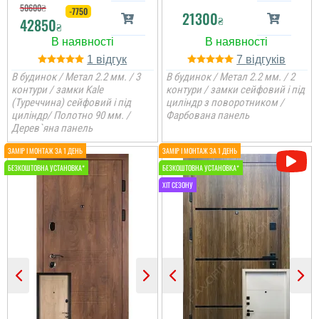
50600
₴
-7750
21300
₴
42850
₴
1
7
В будинок / Метал 2.2 мм. / 3
В будинок / Метал 2.2 мм. / 2
контури / замки Kale
контури / замки сейфовий і під
(Туреччина) сейфовий і під
циліндр з поворотником /
циліндр/ Полотно 90 мм. /
Фарбована панель
Дерев`яна панель
Яна
Коли дійсно по класній
ціні замовляєш собі
двері в будинок, а вони
виглядають в рази
дороще.
читати всі відгуки
Вікторія
Дуже довго шукали
двері собі по магазинам