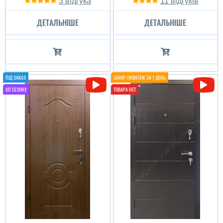
3
11
Паша
ДЕТАЛЬНІШЕ
ДЕТАЛЬНІШЕ
Дуже сподобався колір
та комплектація, метал.
Велике дякую за вибір
читати всі відгуки