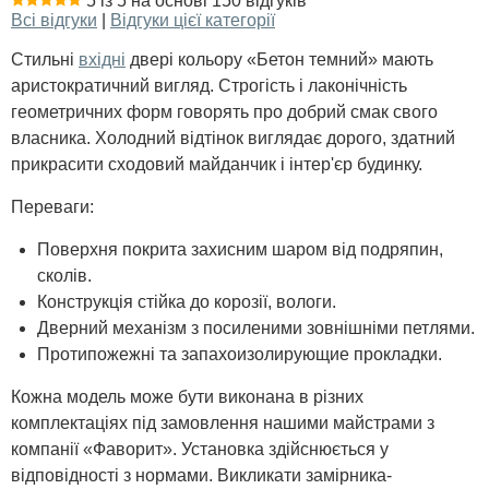
5 із 5 на основі 150 відгуків
Всі відгуки
|
Відгуки цієї категорії
Стильні
вхідні
двері кольору «Бетон темний» мають
аристократичний вигляд. Строгість і лаконічність
геометричних форм говорять про добрий смак свого
власника. Холодний відтінок виглядає дорого, здатний
прикрасити сходовий майданчик і інтер'єр будинку.
Переваги:
Поверхня покрита захисним шаром від подряпин,
сколів.
Конструкція стійка до корозії, вологи.
Дверний механізм з посиленими зовнішніми петлями.
Протипожежні та запахоизолирующие прокладки.
Кожна модель може бути виконана в різних
комплектаціях під замовлення нашими майстрами з
компанії «Фаворит». Установка здійснюється у
відповідності з нормами. Викликати замірника-