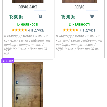
Двері сподобались,
БОРДО ЛАЙТ
БОРДО
майстри, менеджер,
замовлення виконано
чудово та швидко,
13800
15900
₴
₴
дякую
4
7
читати всі відгуки
В квартиру / метал 1.5 мм. / 2
В квартиру / Метал 2.2 мм. / 2
контури / замки сейфовий і під
контури / замки сейфовий і під
циліндр з поворотником /
циліндр з поворотником /
МДФ 16/10 мм. / Полотно 75
МДФ 16 мм. / Полотно 90 мм.
мм.
Ігор
Двері гарні та красиві,