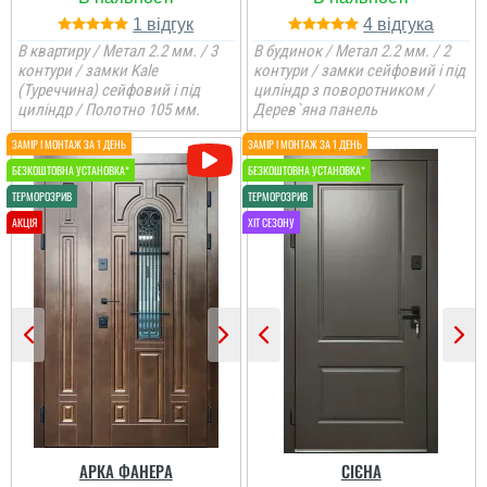
1
4
В квартиру / Метал 2.2 мм. / 3
В будинок / Метал 2.2 мм. / 2
контури / замки Kale
контури / замки сейфовий і під
(Туреччина) сейфовий і під
циліндр з поворотником /
циліндр / Полотно 105 мм.
Дерев`яна панель
АРКА ФАНЕРА
СІЄНА