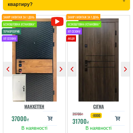
+
кораблі і головне
квартиру?
зовнішнє виглядають
дуже багато і коштують
доступних грошей. ...
читати всі відгуки
Ігор
Дуже нам сподобався
варіант в будинок я
виглядає просто
шикарно та надійно,
встановили швидко за
декілька днів, нарікань
немає. ...
МАНХЕТТЕН
СІГМА
39700
₴
-8000
37000
₴
31700
₴