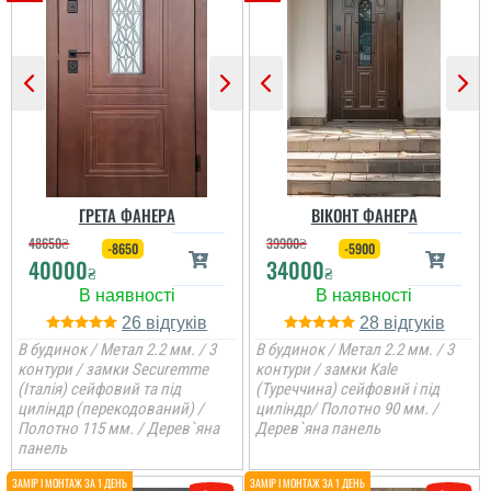
ГРЕТА ФАНЕРА
ВІКОНТ ФАНЕРА
48650
₴
39900
₴
-8650
-5900
40000
34000
₴
₴
26
28
В будинок / Метал 2.2 мм. / 3
В будинок / Метал 2.2 мм. / 3
контури / замки Securemme
контури / замки Kale
(Італія) сейфовий та під
(Туреччина) сейфовий і під
циліндр (перекодований) /
циліндр/ Полотно 90 мм. /
Полотно 115 мм. / Дерев`яна
Дерев`яна панель
панель