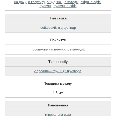
на дачу
,
в квартиру
,
в будинок
,
в котедж
,
вхідні в офіс
,
вуличні
,
вуличні в офіс
Тип замка
сейфовий
,
під циліндр
Покриття
порошкове напилення
,
метал-мдф
Тип коробу
2 профільні труби (2 притвора)
Товщина металу
1.5 мм
Наповнення
мінеральна вата