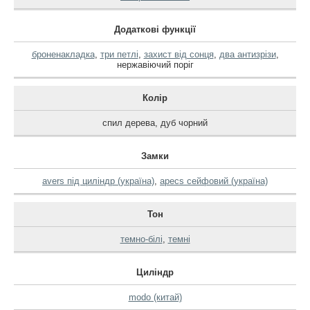
Додаткові функції
броненакладка
,
три петлі
,
захист від сонця
,
два антизрізи
,
нержавіючий поріг
Колір
спил дерева
,
дуб чорний
Замки
avers під циліндр (україна)
,
apecs сейфовий (україна)
Тон
темно-білі
,
темні
Циліндр
modo (китай)