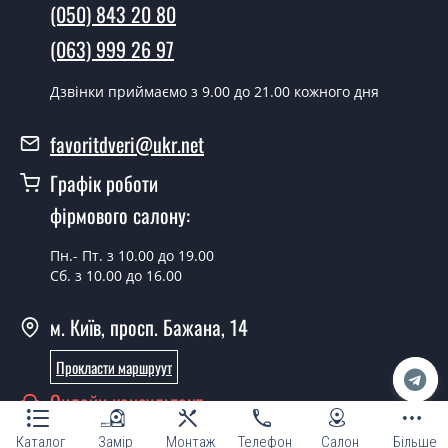
(050) 843 20 80
наявності їх на складі, чи наступного дня.
(063) 999 26 97
Чи можна на сьогодні викликати
замірника?
Дзвінки приймаємо з 9.00 до 21.00 кожного дня
Так можна.
favoritdveri@ukr.net
У вас є в наявності готові двері
Графік роботи
вхідні?
фірмового салону:
Так, ми маємо великий асортимент готових вхідних
дверей.
Пн.- Пт. з 10.00 до 19.00
Сб. з 10.00 до 16.00
Яка вартість найдешевших вхідних
дверей?
м. Київ, просп. Бажана, 14
Від 5200 грн.
Прокласти маршруут
Потрібні двері вхідні економ класу,
Онлайн консультант
що порадите?
Каталог
Замір
Монтаж
Телефон
Салон
Більше
Кожна наша порада індивідуальна, у тому числі і з