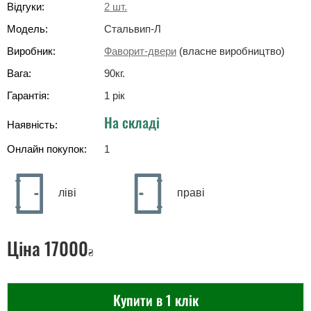
Відгуки:
2
шт.
Модель:
Стальвип-Л
Виробник:
Фаворит-двери
(власне виробництво)
Вага:
90
кг
.
Гарантія:
1 рік
На складі
Наявність:
Онлайн покупок:
1
ліві
праві
Ціна
17000
₴
Купити в 1 клік