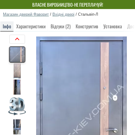
ВЛАСНЕ ВИРОБНИЦТВО-НЕ ПЕРЕПЛАЧУЙ!
Магазин дверей Фаворит
/
Вхідні двері
/
Стальвіп-Л
Інфо
Характеристики
Відгуки (2)
Конструктив
Установка
Дос