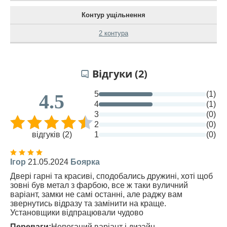
Контур ущільнення
2 контура
Відгуки (2)
5
(1)
4.5
4
(1)
3
(0)
2
(0)
відгуків (2)
1
(0)
Ігор
21.05.2024
Боярка
Двері гарні та красиві, сподобались дружині, хоті щоб
зовні був метал з фарбою, все ж таки вуличний
варіант, замки не самі останні, але раджу вам
звернутись відразу та замінити на краще.
Установщики відпрацювали чудово
Переваги:
Непоганий варіант і дизайн