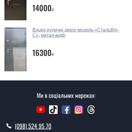
14000
консультації Ви можете оформити заявку, не
₴
відвідуючи наш офіс.
Скільки коштує викликати замірника?
Вхідні вуличні двері модель «СтальВіп-
С», метал-мдф
Виклик замірника-консультанта коштує 450 грн.
Ви робите установку вхідних дверей?
16300
₴
Так робимо. Монтаж вхідних дверей проводиться
згідно з чергою, у всі дні крім неділі.
Скільки коштує установка дверей
Стальвіп-Л?
Ми в соціальних мережах:
Вартість встановлення дверей Стальвіп-Л - від 1600
грн.
Як швидко можете встановити двері
Стальвіп-Л?
(098) 524 95 70
У той самий день протягом кількох годин, за умови