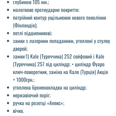
глубиною 105 мм.;
молоткове протиударне покриття;
потрійний контур ущільнення нового покоління
(Фінляндія);
петлі підшипникові;
замки з лазерним попаданням, утоплені у стулку
дверей;
замки:1) Kale (Туреччина) 252 сейфовий і Kale
(Туреччина) 257 під циліндр; • циліндр Фуаро
ключ-поворотник, заміна на Кале (Турція) Акція
+ 1000грн.;
утоплена броненакладка на циліндр;
нержавіючий поріг;
ручка на розетці «Апекс»;
вічко.