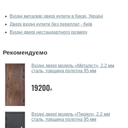
У вас можна подивитися двері вхідні
наживо?
Вхідні металеві двері купити в Києві, Україні
Двері вхідні купити без переплат - Київ
Так, можна подивитися двері вхідні у нашому
фірмовому салоні-магазині.
Вхідні двері нестандартного розміру
У вас великий магазин?
Рекомендуємо
Так, у нас великий вибір міжкімнатних та вхідних
дверей.
Вхідні двері модель «Металіст», 2.2 мм
сталь, товщина полотна 95 мм
Чи допомагаєте ви вибрати двері
вхідні?
19200
₴
Так. Ми консультуємо покупців
по телефону
, через
месенджери, онлайн-чат або безпосередньо в нашому
салоні-магазині.
Які двері вхідні порадите?
Вхідні двері модель «Перікл», 2.2 мм
сталь, товщина полотна 95 мм
Наші рекомендації залежать від необхідних