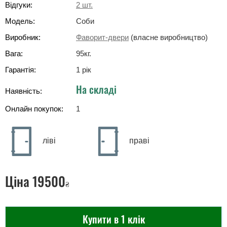
Відгуки:
2
шт.
Модель:
Соби
Виробник:
Фаворит-двери
(власне виробництво)
Вага:
95
кг
.
Гарантія:
1 рік
На складі
Наявність:
Онлайн покупок:
1
ліві
праві
Ціна
19500
₴
Купити в 1 клік