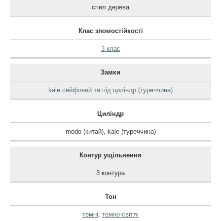
спил дерева
Клас зломостійкості
3 клас
Замки
kale сейфовий та під циліндр (туреччина)
Циліндр
modo (китай)
,
kale (туреччина)
Контур ущільнення
3 контура
Тон
темні
,
темно-світлі