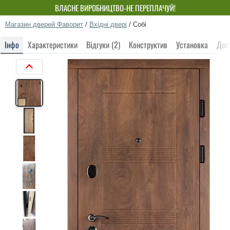
ВЛАСНЕ ВИРОБНИЦТВО-НЕ ПЕРЕПЛАЧУЙ!
Магазин дверей Фаворит
/
Вхідні двері
/
Собі
Інфо
Характеристики
Відгуки (2)
Конструктив
Установка
Дос