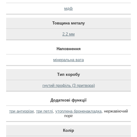
мдф
Товщина металу
2.2 мм
Наповнення
мінеральна вата
Тип коробу
гнутий профіль (3 притвора)
Додаткові функції
три антизрізи
,
три петлі
,
утоплена броненакладка
,
нержавіючий
поріг
Колір