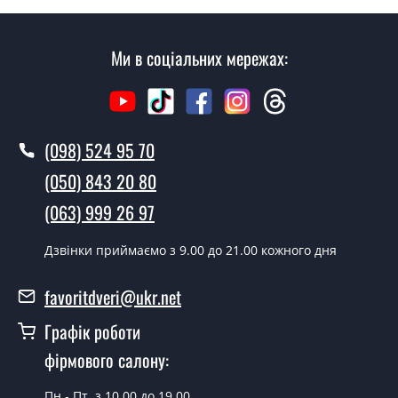
Скільки коштує установка дверей
Собі?
Ми в соціальних мережах:
Вартість встановлення дверей Собі - від 1600 грн.
Як швидко можете встановити двері
Собі?
(098) 524 95 70
У той самий день протягом кількох годин, за умови
наявності їх на складі, чи наступного дня.
(050) 843 20 80
Чи можна на сьогодні викликати
(063) 999 26 97
замірника?
Дзвінки приймаємо з 9.00 до 21.00 кожного дня
Так можна.
У вас є в наявності готові двері
favoritdveri@ukr.net
вхідні?
Графік роботи
Так, ми маємо великий асортимент готових вхідних
фірмового салону:
дверей.
Пн.- Пт. з 10.00 до 19.00