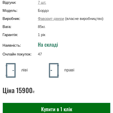
Відгуки:
7
шт.
Модель:
Бордо
Виробник:
Фаворит-двери
(власне виробництво)
Вага:
85
кг
.
Гарантія:
1 рік
На складі
Наявність:
Онлайн покупок:
47
ліві
праві
Ціна
15900
₴
Купити в 1 клік