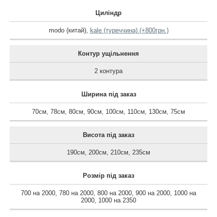
Циліндр
modo (китай)
,
kale (туреччина) (+800грн.)
Контур ущільнення
2 контура
Ширина під заказ
70см
,
78см
,
80см
,
90см
,
100см
,
110см
,
130см
,
75см
Висота під заказ
190см
,
200см
,
210см
,
235см
Розмір під заказ
700 на 2000
,
780 на 2000
,
800 на 2000
,
900 на 2000
,
1000 на
2000
,
1000 на 2350