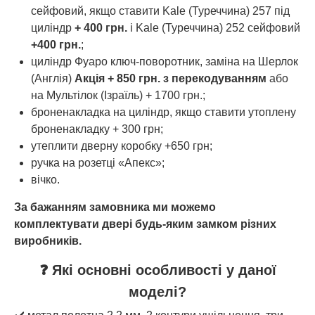
сейфовий, якщо ставити Kale (Туреччина) 257 під
циліндр
+ 400 грн.
і Kale (Туреччина) 252 сейфовий
+400 грн.
;
циліндр Фуаро ключ-поворотник, заміна на Шерлок
(Англія)
Акція + 850 грн. з перекодуванням
або
на Мультілок (Ізраїль) + 1700 грн.;
броненакладка на циліндр, якщо ставити утоплену
броненакладку + 300 грн;
утеплити дверну коробку +650 грн;
ручка на розетці «Апекс»;
вічко.
За бажанням замовника ми можемо
комплектувати двері будь-яким замком різних
виробників.
❓ Які основні особливості у даної
моделі?