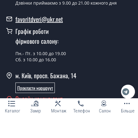
Дзвінки приймаємо з 9.00 до 21.00 кожного дня
Так можна.
У вас є в наявності готові двері
favoritdveri@ukr.net
вхідні?
Графік роботи
Так, ми маємо великий асортимент готових вхідних
фірмового салону:
дверей.
Пн.- Пт. з 10.00 до 19.00
Яка вартість найдешевших вхідних
Сб. з 10.00 до 16.00
дверей?
м. Київ, просп. Бажана, 14
Від 5200 грн.
Потрібні двері вхідні економ класу,
Прокласти маршруут
що порадите?
Онлайн консультант
Кожна наша порада індивідуальна, у тому числі і з
Каталог
Замір
Монтаж
Телефон
Салон
Більше
приводу вхідних дверей економ класу. Спробуйте
звернутися до наших менеджерів будь-яким зручним
для Вас способом - ми підберемо недорогий варіант.
© Магазин "ТМ Фаворит двері та вікна 2007 - 2026"