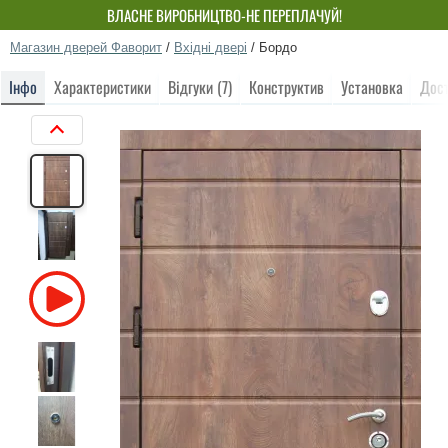
ВЛАСНЕ ВИРОБНИЦТВО-НЕ ПЕРЕПЛАЧУЙ!
Магазин дверей Фаворит
/
Вхідні двері
/
Бордо
Інфо
Характеристики
Відгуки (7)
Конструктив
Установка
Дос