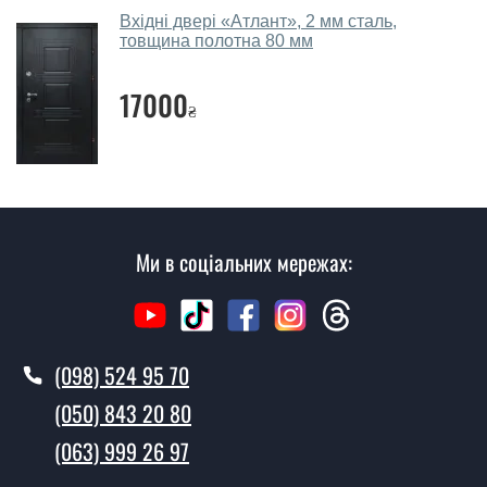
Скільки коштує викликати замірника?
Вхідні двері «Атлант», 2 мм сталь,
товщина полотна 80 мм
Виклик замірника-консультанта коштує 450 грн.
Ви робите установку вхідних дверей?
17000
₴
Так робимо. Монтаж вхідних дверей проводиться
згідно з чергою, у всі дні крім неділі.
Скільки коштує установка дверей
Бордо?
Ми в соціальних мережах:
Вартість встановлення дверей Бордо - від 1600 грн.
Як швидко можете встановити двері
Бордо?
(098) 524 95 70
У той самий день протягом кількох годин, за умови
наявності їх на складі, чи наступного дня.
(050) 843 20 80
Чи можна на сьогодні викликати
(063) 999 26 97
замірника?