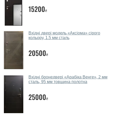
вхідні?
15200
₴
Так. Ми консультуємо покупців
по телефону
, через
месенджери, онлайн-чат або безпосередньо в нашому
салоні-магазині.
Які двері вхідні порадите?
Вхідні двері модель «Аксіома» сірого
кольору, 1.5 мм сталь
Наші рекомендації залежать від необхідних
параметрів, бюджету та інших факторів. Підбір
20500
₴
вхідних дверей проводиться індивідуально для
кожного відвідувача.
Заміри дверей робите?
Вхідні бронедвері «Арабіка Венге», 2 мм
Так, робимо. Наші фахівці можуть зробити замір та
сталь, 95 мм товщина полотна
консультацію на виїзді. Кожен співробітник має із
собою каталоги кольорів та візерунків. Після виміру та
25000
₴
консультації Ви можете оформити заявку, не
відвідуючи наш офіс.