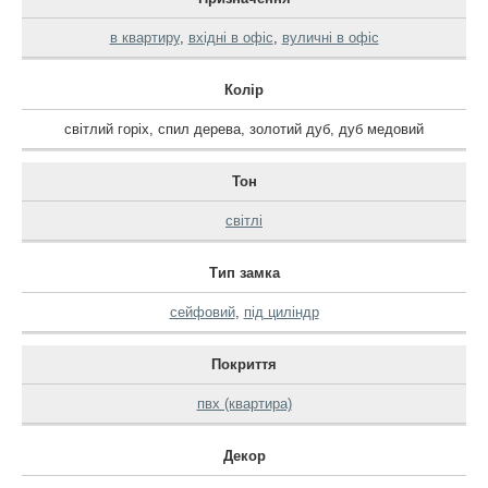
в квартиру
,
вхідні в офіс
,
вуличні в офіс
Колір
світлий горіх
,
спил дерева
,
золотий дуб
,
дуб медовий
Тон
світлі
Тип замка
сейфовий
,
під циліндр
Покриття
пвх (квартира)
Декор