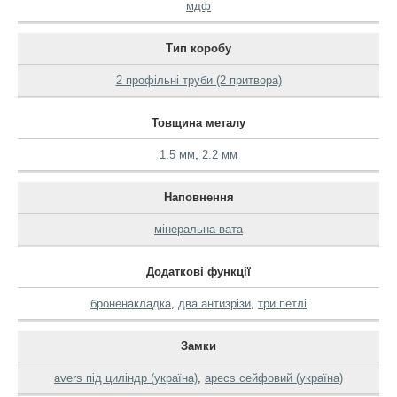
мдф
Тип коробу
2 профільні труби (2 притвора)
Товщина металу
1.5 мм
,
2.2 мм
Наповнення
мінеральна вата
Додаткові функції
броненакладка
,
два антизрізи
,
три петлі
Замки
avers під циліндр (україна)
,
apecs сейфовий (україна)