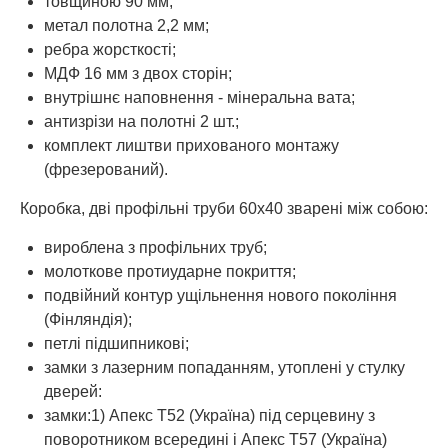
товщиною 90 мм;
метал полотна 2,2 мм;
ребра жорсткості;
МДФ 16 мм з двох сторін;
внутрішнє наповнення - мінеральна вата;
антизрізи на полотні 2 шт.;
комплект лиштви прихованого монтажу
(фрезерований).
Коробка, дві профільні труби 60х40 зварені між собою:
вироблена з профільних труб;
молоткове протиударне покриття;
подвійний контур ущільнення нового покоління
(Фінляндія);
петлі підшипникові;
замки з лазерним попаданням, утоплені у стулку
дверей:
замки:1) Апекс Т52 (Україна) під серцевину з
поворотником всередині і Апекс Т57 (Україна)