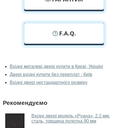
F.A.Q.
У вас можна подивитися двері вхідні
наживо?
Вхідні металеві двері купити в Києві, Україні
Двері вхідні купити без переплат - Київ
Так, можна подивитися двері вхідні у нашому
фірмовому салоні-магазині.
Вхідні двері нестандартного розміру
У вас великий магазин?
Рекомендуємо
Так, у нас великий вибір міжкімнатних та вхідних
дверей.
Вхідні двері модель «Руана», 2.2 мм.
сталь, товщина полотна 90 мм
Чи допомагаєте ви вибрати двері