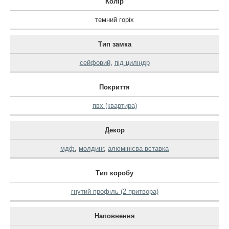
Колір
темний горіх
Тип замка
сейфовий
,
під циліндр
Покриття
пвх (квартира)
Декор
мдф
,
молдинг
,
алюмінієва вставка
Тип коробу
гнутий профіль (2 притвора)
Наповнення