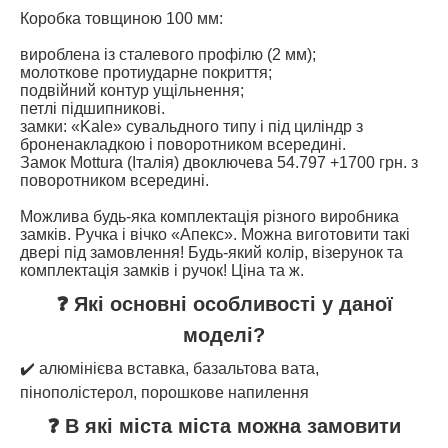
Коробка товщиною 100 мм:
вироблена із сталевого профілю (2 мм);
молоткове протиударне покриття;
подвійний контур ущільнення;
петлі підшипникові.
замки: «Kale» сувальдного типу і під циліндр з
броненакладкою і поворотником всередині.
Замок Mottura (Італія) двоключева 54.797 +1700 грн. з
поворотником всередині.
Можлива будь-яка комплектація різного виробника
замків. Ручка і вічко «Апекс». Можна виготовити такі
двері під замовлення! Будь-який колір, візерунок та
комплектація замків і ручок! Ціна та ж.
❓ Які основні особливості у даної
моделі?
✔️ алюмінієва вставка, базальтова вата,
пінополістерол, порошкове напилення
❓ В які міста міста можна замовити