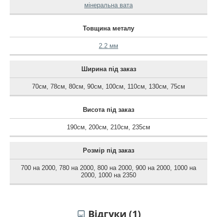
мінеральна вата
Товщина металу
2.2 мм
Ширина під заказ
70см
,
78см
,
80см
,
90см
,
100см
,
110см
,
130см
,
75см
Висота під заказ
190см
,
200см
,
210см
,
235см
Розмір під заказ
700 на 2000
,
780 на 2000
,
800 на 2000
,
900 на 2000
,
1000 на
2000
,
1000 на 2350
Відгуки (1)