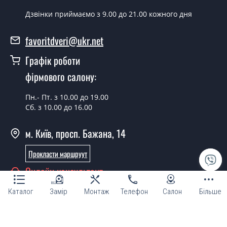
Так можна.
Дзвінки приймаємо з 9.00 до 21.00 кожного дня
У вас є в наявності готові двері
вхідні?
favoritdveri@ukr.net
Так, ми маємо великий асортимент готових вхідних
Графік роботи
дверей.
фірмового салону:
Яка вартість найдешевших вхідних
дверей?
Пн.- Пт. з 10.00 до 19.00
Сб. з 10.00 до 16.00
Від 5200 грн.
м. Київ, просп. Бажана, 14
Потрібні двері вхідні економ класу,
що порадите?
Прокласти маршруут
Кожна наша порада індивідуальна, у тому числі і з
Онлайн консультант
приводу вхідних дверей економ класу. Спробуйте
Каталог
Замір
Монтаж
Телефон
Салон
Більше
звернутися до наших менеджерів будь-яким зручним
для Вас способом - ми підберемо недорогий варіант.
Потрібні хороші двері вхідні,