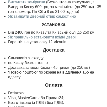
Викликати замірника
(Безкоштовна консультація.
Виїзд по Києву 600 грн, за межі міста (до 250 км) - 35
грн кілометр, Пн-Сб з 8 до 21:00 години)
Як заміряти дверний отвір самостійно
Установка
Від 2400 грн по Києву та Київській обл. до 250 км
Як правильно встановити вхідні двері
Гарантія на установку 12 місяців
Доставка
Самовивіз зі складу
по Києву безкоштовно
Доставка за межі Києва - 45 грн/км (до 250 км)
“Новою поштою” по Україні на відділення або на
адресу
Оплата
Готівкою;
Visa, MasterСard або Приват24;
Безготівково (з ПДВ і без ПДВ);