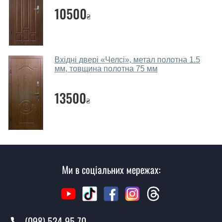
консультації Ви можете оформити заявку, не
10500
₴
відвідуючи наш офіс.
Скільки коштує викликати замірника?
Виклик замірника-консультанта коштує 450 грн.
Вхідні двері «Челсі», метал полотна 1.5
мм, товщина полотна 75 мм
Ви робите установку вхідних дверей?
13500
Так робимо. Монтаж вхідних дверей проводиться
₴
згідно з чергою, у всі дні крім неділі.
Скільки коштує установка дверей
Меранти?
Вартість встановлення дверей Меранти - від 1600 грн.
Ми в соціальних мережах:
Як швидко можете встановити двері
Меранти?
У той самий день протягом кількох годин, за умови
наявності їх на складі, чи наступного дня.
(098) 524 95 70