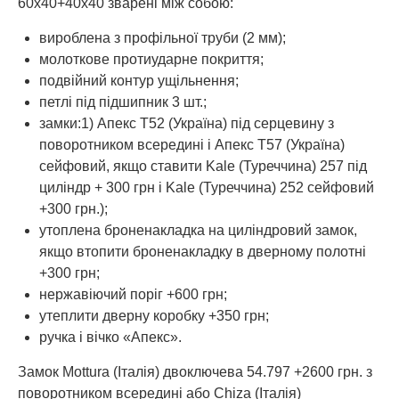
60х40+40х40 зварені між собою:
вироблена з профільної труби (2 мм);
молоткове протиударне покриття;
подвійний контур ущільнення;
петлі під підшипник 3 шт.;
замки:1) Апекс Т52 (Україна) під серцевину з
поворотником всередині і Апекс Т57 (Україна)
сейфовий, якщо ставити Kale (Туреччина) 257 під
циліндр + 300 грн і Kale (Туреччина) 252 сейфовий
+300 грн.);
утоплена броненакладка на циліндровий замок,
якщо втопити броненакладку в дверному полотні
+300 грн;
нержавіючий поріг +600 грн;
утеплити дверну коробку +350 грн;
ручка і вічко «Апекс».
Замок Mottura (Італія) двоключева 54.797 +2600 грн. з
поворотником всередині або Chiza (Італія)