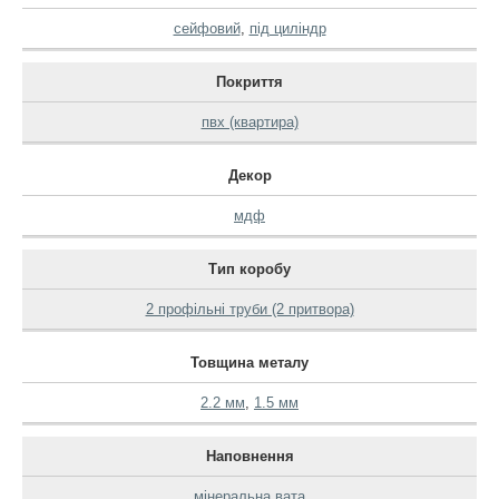
сейфовий
,
під циліндр
Покриття
пвх (квартира)
Декор
мдф
Тип коробу
2 профільні труби (2 притвора)
Товщина металу
2.2 мм
,
1.5 мм
Наповнення
мінеральна вата