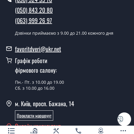
Чи можна на сьогодні викликати
(050) 843 20 80
замірника?
(063) 999 26 97
Так можна.
Дзвінки приймаємо з 9.00 до 21.00 кожного дня
У вас є в наявності готові двері
вхідні?
favoritdveri@ukr.net
Так, ми маємо великий асортимент готових вхідних
Графік роботи
дверей.
фірмового салону:
Яка вартість найдешевших вхідних
дверей?
Пн.- Пт. з 10.00 до 19.00
Сб. з 10.00 до 16.00
Від 5200 грн.
м. Київ, просп. Бажана, 14
Потрібні двері вхідні економ класу,
що порадите?
Прокласти маршруут
Кожна наша порада індивідуальна, у тому числі і з
Онлайн консультант
приводу вхідних дверей економ класу. Спробуйте