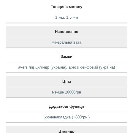
Товщина металу
1 мм
,
1.5 мм
Наповнення
мінеральна вата
Замки
avers під циліндр (україна)
,
apecs сейфовий (україна)
Ціна
менше 10000грн
Додаткові функції
броненакладка (+800грн.)
Циліндр