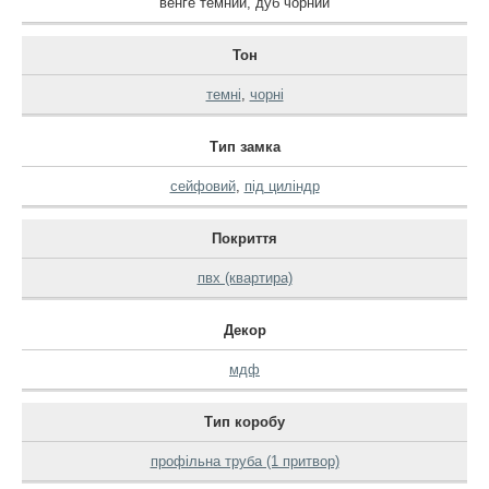
венге темний
,
дуб чорний
Тон
темні
,
чорні
Тип замка
сейфовий
,
під циліндр
Покриття
пвх (квартира)
Декор
мдф
Тип коробу
профільна труба (1 притвор)