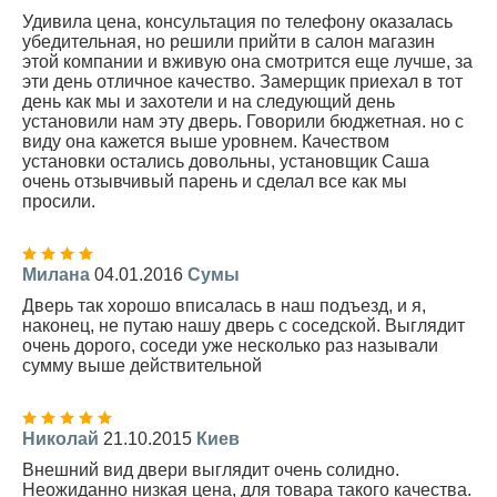
Удивила цена, консультация по телефону оказалась
убедительная, но решили прийти в салон магазин
этой компании и вживую она смотрится еще лучше, за
эти день отличное качество. Замерщик приехал в тот
день как мы и захотели и на следующий день
установили нам эту дверь. Говорили бюджетная. но с
виду она кажется выше уровнем. Качеством
установки остались довольны, установщик Саша
очень отзывчивый парень и сделал все как мы
просили.
Милана
04.01.2016
Сумы
Дверь так хорошо вписалась в наш подъезд, и я,
наконец, не путаю нашу дверь с соседской. Выглядит
очень дорого, соседи уже несколько раз называли
сумму выше действительной
Николай
21.10.2015
Киев
Внешний вид двери выглядит очень солидно.
Неожиданно низкая цена, для товара такого качества.