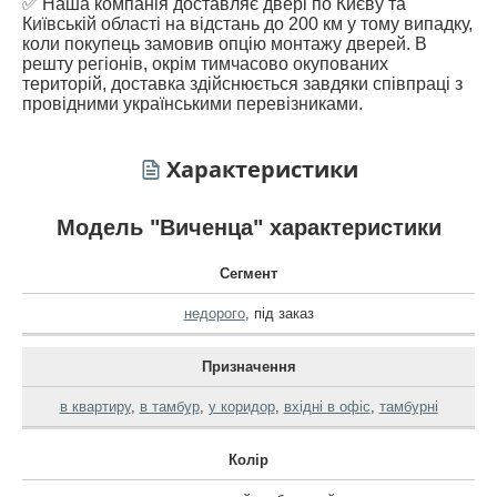
✅ Наша компанія доставляє двері по Києву та
Київській області на відстань до 200 км у тому випадку,
коли покупець замовив опцію монтажу дверей. В
решту регіонів, окрім тимчасово окупованих
територій, доставка здійснюється завдяки співпраці з
провідними українськими перевізниками.
Характеристики
Модель "Виченца" характеристики
Сегмент
недорого
,
під заказ
Призначення
в квартиру
,
в тамбур
,
у коридор
,
вхідні в офіс
,
тамбурні
Колір