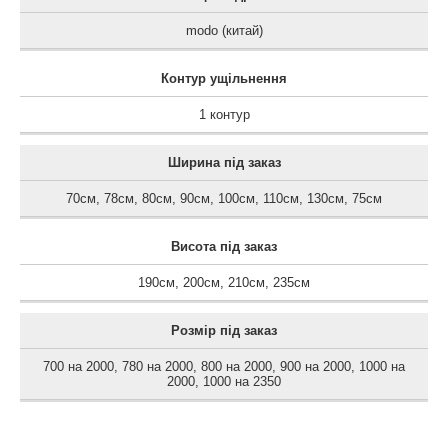
modo (китай)
Контур ущільнення
1 контур
Ширина під заказ
70см
,
78см
,
80см
,
90см
,
100см
,
110см
,
130см
,
75см
Висота під заказ
190см
,
200см
,
210см
,
235см
Розмір під заказ
700 на 2000
,
780 на 2000
,
800 на 2000
,
900 на 2000
,
1000 на
2000
,
1000 на 2350