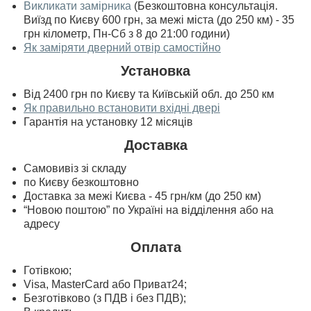
Викликати замірника
(Безкоштовна консультація.
Виїзд по Києву 600 грн, за межі міста (до 250 км) - 35
грн кілометр, Пн-Сб з 8 до 21:00 години)
Як заміряти дверний отвір самостійно
Установка
Від 2400 грн по Києву та Київській обл. до 250 км
Як правильно встановити вхідні двері
Гарантія на установку 12 місяців
Доставка
Самовивіз зі складу
по Києву безкоштовно
Доставка за межі Києва - 45 грн/км (до 250 км)
“Новою поштою” по Україні на відділення або на
адресу
Оплата
Готівкою;
Visa, MasterСard або Приват24;
Безготівково (з ПДВ і без ПДВ);