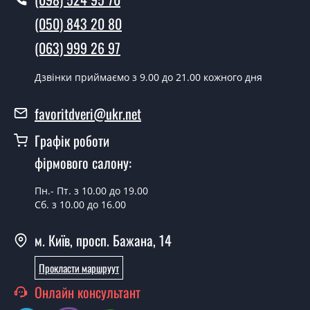
Скільки коштує установка дверей
Виченца?
(050) 843 20 80
(063) 999 26 97
Вартість встановлення дверей Виченца - від 1600 грн.
Як швидко можете встановити двері
Дзвінки приймаємо з 9.00 до 21.00 кожного дня
Виченца?
favoritdveri@ukr.net
У той самий день протягом кількох годин, за умови
наявності їх на складі, чи наступного дня.
Графік роботи
Чи можна на сьогодні викликати
фірмового салону:
замірника?
Пн.- Пт. з 10.00 до 19.00
Так можна.
Сб. з 10.00 до 16.00
У вас є в наявності готові двері
м. Київ, просп. Бажана, 14
вхідні?
Прокласти маршруут
Так, ми маємо великий асортимент готових вхідних
дверей.
Онлайн консультант