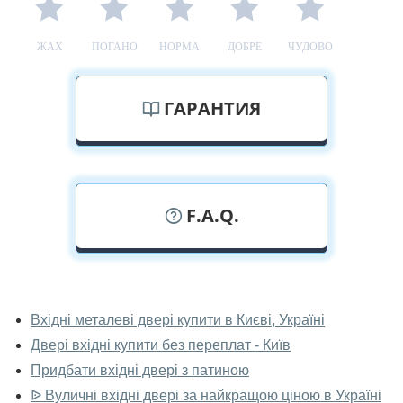
ЖАХ
ПОГАНО
НОРМА
ДОБРЕ
ЧУДОВО
ГАРАНТИЯ
F.A.Q.
У вас можна подивитися двері вхідні
наживо?
Вхідні металеві двері купити в Києві, Україні
Двері вхідні купити без переплат - Київ
Так, можна подивитися двері вхідні у нашому
фірмовому салоні-магазині.
Придбати вхідні двері з патиною
ᐉ Вуличні вхідні двері за найкращою ціною в Україні