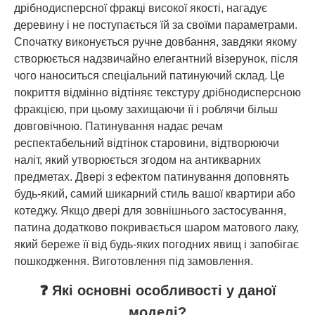
дрібнодисперсної фракці високої якості, нагадує
деревину і не поступається їй за своїми параметрами.
Спочатку виконується ручне довбання, завдяки якому
створюється надзвичайно елегантний візерунок, після
чого наноситься спеціальний патинуючий склад. Це
покриття відмінно відтіняє текстуру дрібнодисперсною
фракцією, при цьому захищаючи її і роблячи більш
довговічною. Патинування надає речам
респектабельний відтінок старовини, відтворюючи
наліт, який утворюється згодом на антикварних
предметах. Двері з ефектом патинування доповнять
будь-який, самий шикарний стиль вашої квартири або
котеджу. Якщо двері для зовнішнього застосування,
патина додатково покривається шаром матового лаку,
який береже її від будь-яких погодних явищ і запобігає
пошкодження. Виготовлення під замовлення.
❓ Які основні особливості у даної
моделі?