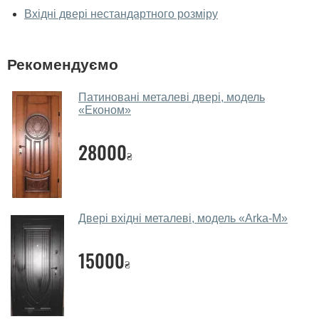
У вас великий магазин?
Вхідні двері нестандартного розміру
Так, у нас великий вибір міжкімнатних та вхідних
дверей.
Рекомендуємо
Чи допомагаєте ви вибрати двері
вхідні?
Патиновані металеві двері, модель
«Економ»
Так. Ми консультуємо покупців
по телефону
, через
месенджери, онлайн-чат або безпосередньо в нашому
28000
салоні-магазині.
₴
Які двері вхідні порадите?
Наші рекомендації залежать від необхідних
Двері вхідні металеві, модель «Arka-M»
параметрів, бюджету та інших факторів. Підбір
вхідних дверей проводиться індивідуально для
15000
кожного відвідувача.
₴
Заміри дверей робите?
Так, робимо. Наші фахівці можуть зробити замір та