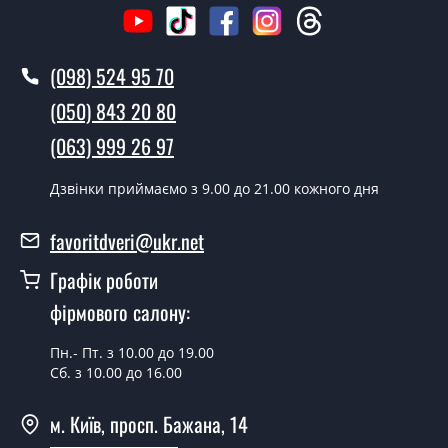
У той самий день протягом кількох годин, за умови
наявності їх на складі, чи наступного дня.
(098) 524 95 70
Чи можна на сьогодні викликати
замірника?
(050) 843 20 80
Так можна.
(063) 999 26 97
У вас є в наявності готові двері
Дзвінки приймаємо з 9.00 до 21.00 кожного дня
вхідні?
favoritdveri@ukr.net
Так, ми маємо великий асортимент готових вхідних
дверей.
Графік роботи
Яка вартість найдешевших вхідних
фірмового салону:
дверей?
Пн.- Пт. з 10.00 до 19.00
Від 5200 грн.
Сб. з 10.00 до 16.00
Потрібні двері вхідні економ класу,
м. Київ, просп. Бажана, 14
що порадите?