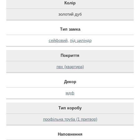
Колір
золотий дуб
Тип замка
сейфовий
,
під циліндр
Покриття
пвх (квартира)
Декор
мдф
Тип коробу
профільна труба (1 притвор)
Наповнення