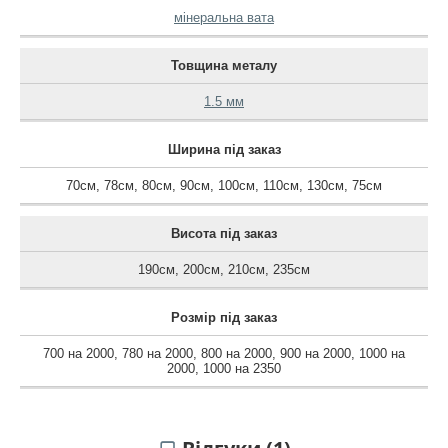
мінеральна вата
Товщина металу
1.5 мм
Ширина під заказ
70см
,
78см
,
80см
,
90см
,
100см
,
110см
,
130см
,
75см
Висота під заказ
190см
,
200см
,
210см
,
235см
Розмір під заказ
700 на 2000
,
780 на 2000
,
800 на 2000
,
900 на 2000
,
1000 на
2000
,
1000 на 2350