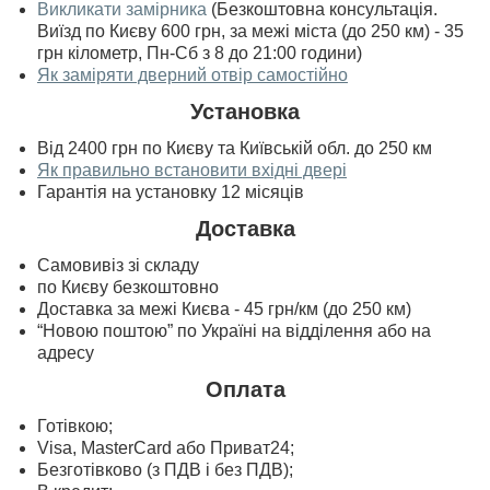
Викликати замірника
(Безкоштовна консультація.
Виїзд по Києву 600 грн, за межі міста (до 250 км) - 35
грн кілометр, Пн-Сб з 8 до 21:00 години)
Як заміряти дверний отвір самостійно
Установка
Від 2400 грн по Києву та Київській обл. до 250 км
Як правильно встановити вхідні двері
Гарантія на установку 12 місяців
Доставка
Самовивіз зі складу
по Києву безкоштовно
Доставка за межі Києва - 45 грн/км (до 250 км)
“Новою поштою” по Україні на відділення або на
адресу
Оплата
Готівкою;
Visa, MasterСard або Приват24;
Безготівково (з ПДВ і без ПДВ);