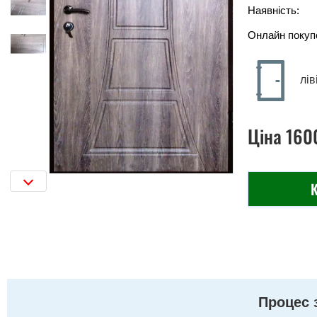
Наявність:
Онлайн покуп
лів
Ціна
160
К
Процес 