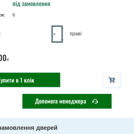
під замовлення
ок:
6
і
праві
00
₴
упити в 1 клік
Допомога менеджера
замовлення дверей