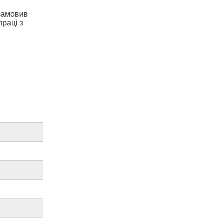
 замовив
праці з