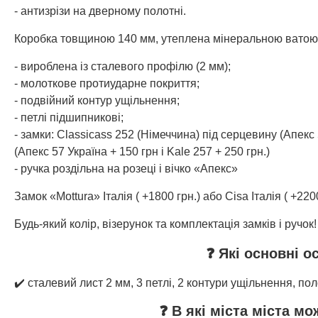
- антизрізи на дверному полотні.
Коробка товщиною 140 мм, утеплена мінеральною ватою
- вироблена із сталевого профілю (2 мм);
- молоткове протиударне покриття;
- подвійний контур ущільнення;
- петлі підшипникові;
- замки: Classicass 252 (Німеччина) під серцевину (Апекс 
(Апекс 57 Україна + 150 грн і Kale 257 + 250 грн.)
- ручка роздільна на розеці і вічко «Апекс»
Замок «Mottura» Італія ( +1800 грн.) або Cisa Італія ( +220
Будь-який колір, візерунок та комплектація замків і ручок!
❓ Які основні о
✔️ сталевий лист 2 мм, 3 петлі, 2 контури ущільнення, п
❓ В які міста міста м