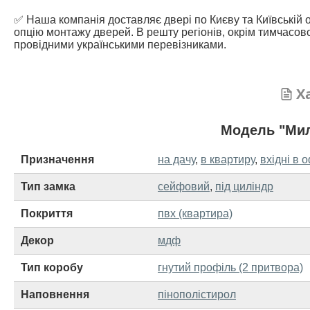
✅ Наша компанія доставляє двері по Києву та Київській о
опцію монтажу дверей. В решту регіонів, окрім тимчасово
провідними українськими перевізниками.
Х
Модель "Мил
Призначення
на дачу
,
в квартиру
,
вхідні в 
Тип замка
сейфовий
,
під циліндр
Покриття
пвх (квартира)
Декор
мдф
Тип коробу
гнутий профіль (2 притвора)
Наповнення
пінополістирол