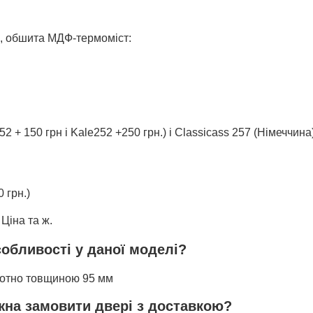
, обшита МДФ-термоміст:
52 + 150 грн і Kale252 +250 грн.) і Classicass 257 (Німеччин
0 грн.)
 Ціна та ж.
собливості у даної моделі?
олотно товщиною 95 мм
ожна замовити двері з доставкою?