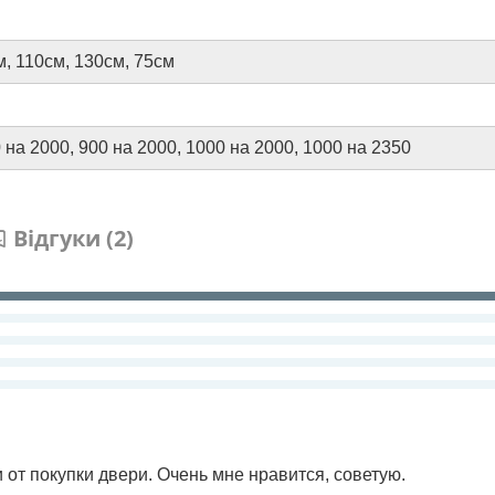
м
,
110см
,
130см
,
75см
 на 2000
,
900 на 2000
,
1000 на 2000
,
1000 на 2350
Відгуки (2)
 от покупки двери. Очень мне нравится, советую.