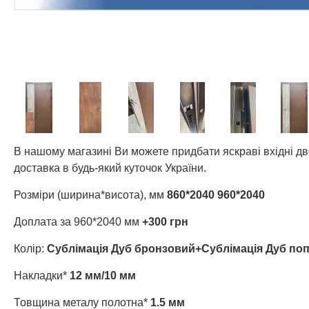
В нашому магазині Ви можете придбати яскраві вхідні д
доставка в будь-який куточок України.
Розміри (ширина*висота), мм
860*2040 960*2040
Доплата за 960*2040 мм
+300 грн
Колір:
Сублімація Дуб бронзовий+Сублімація Дуб поп
Накладки*
12 мм/10 мм
Товщина металу полотна*
1.5 мм