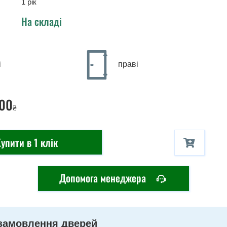
1 рік
На складі
і
праві
00
₴
упити в 1 клік
Допомога менеджера
замовлення дверей