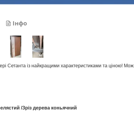
Інфо
вері Сетанта із найкращими характеристиками та ціною! Мо
елястий /Зріз дерева коньячний