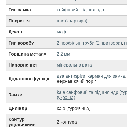
Тип замка
сейфовий
,
під циліндр
Покриття
пвх (квартира)
Декор
мдф
Тип коробу
2 профільні труби (2 притвора)
,
г
Товщина металу
2.2 мм
Наповнення
мінеральна вата
два антизрізи
,
карман для замка
Додаткові функції
нержавіючий поріг
kale сейфовий та під циліндр (ту
Замки
(україна)
Циліндр
kale (туреччина)
Контур
2 контура
ущільнення