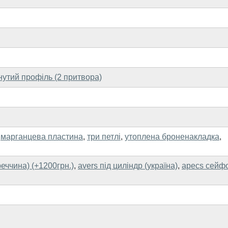
нутий профіль (2 притвора)
,
марганцева пластина
,
три петлі
,
утоплена броненакладка
,
реччина) (+1200грн.)
,
avers під циліндр (україна)
,
apecs сейф