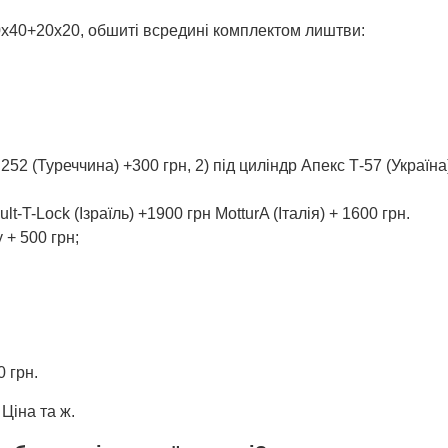
0х40+20х20, обшиті всредині комплектом лиштви:
52 (Туреччина) +300 грн, 2) під циліндр Апекс Т-57 (Україна
lt-T-Lock (Ізраїль) +1900 грн MotturA (Італія) + 1600 грн.
 + 500 грн;
0 грн.
 Ціна та ж.