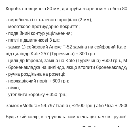
Коробка товщиною 80 мм, дві труби зварені між собою 8
- вироблена із сталевого профілю (2 мм);
- молоткове протиударне покриття;
- подвійний контур ущільнення;
- петлі підшипникові 3 шт.;
- замки:1) сейфовий Апекс Т-52 заміна на сейфовий Kale 2
під циліндр Kale 257 (Туреччина) + 300 грн.
- циліндр Imperial, заміна на Kale (Туреччина) +600 грн., Mu
- броненакладка на циліндр, якщо втопити броненакладку
- ручка роздільна на розетці;
- нержавіючий поріг + 600 грн;
- вічко;
- утеплити коробку + 350 грн.;
Замок «Mottura» 54.797 Італія ( +2500 грн.) або Чіза + 280
Будь-який колір, візерунок та комплектація замків і ручок!