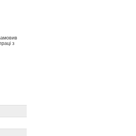
 замовив
праці з