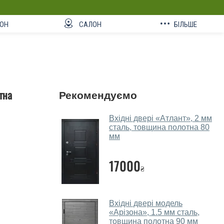
ОН
САЛОН
БІЛЬШЕ
тна
Рекомендуємо
Вхідні двері «Атлант», 2 мм
сталь, товщина полотна 80
мм
17000
₴
Вхідні двері модель
«Арізона», 1.5 мм сталь,
товщина полотна 90 мм