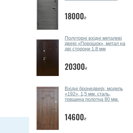
18000
₴
Полуторні вхідні металеві
двері «Порошок», метал на
дві сторони 1.8 мм
20300
₴
Вхідні бронедвері, модель
«192», 1,5 мм. сталь,
товщина полотна 80 мм.
14600
₴