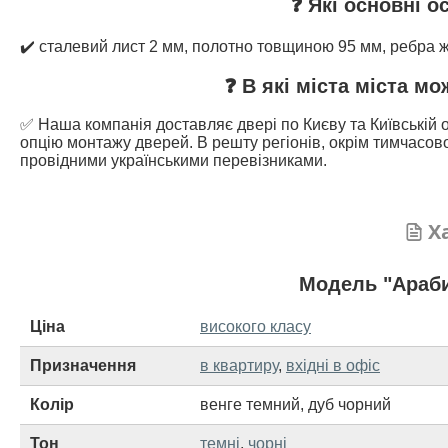
❓ Які основні о
✔️ сталевий лист 2 мм, полотно товщиною 95 мм, ребра жо
❓ В які міста міста м
✅ Наша компанія доставляє двері по Києву та Київській о
опцію монтажу дверей. В решту регіонів, окрім тимчасово
провідними українськими перевізниками.
Х
Модель "Араби
Ціна
високого класу
Призначення
в квартиру
,
вхідні в офіс
Колір
венге темний
,
дуб чорний
Тон
темні
,
чорні