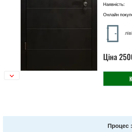
Наявність:
Онлайн покуп
лів
Ціна
250
К
Процес 