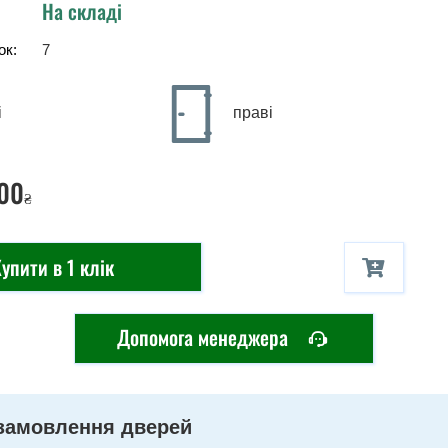
На складі
ок:
7
і
праві
00
₴
упити в 1 клік
Допомога менеджера
замовлення дверей