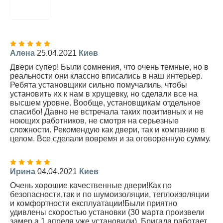
Алена
25.04.2021
Киев
Двери супер! Были сомнения, что очень темные, но в
реальности они классно вписались в наш интерьер.
Ребята установщики сильно помучалиль, чтобы
установить их к нам в хрущевку, но сделали все на
высшем уровне. Вообще, установщикам отдельное
спасибо! Давно не встречала таких позитивных и не
ноющих работников, не смотря на серьезные
сложности. Рекомендую как двери, так и компанию в
целом. Все сделали вовремя и за оговоренную сумму.
Ирина
04.04.2021
Киев
Очень хорошие качественные двери!Как по
безопасности,так и по шумоизоляции, теплоизоляции
и комфортности експлуатации!Были приятно
удивлены скоростью установки (30 марта произвели
замер,а 1 апреля уже установили). Бригада работает