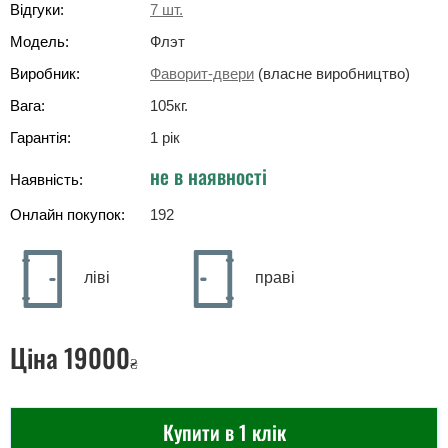
Відгуки:
7
шт.
Модель:
Флэт
Виробник:
Фаворит-двери
(власне виробництво)
Вага:
105
кг
.
Гарантія:
1 рік
не в наявності
Наявність:
Онлайн покупок:
192
ліві
праві
Ціна
19000
₴
Купити в 1 клік