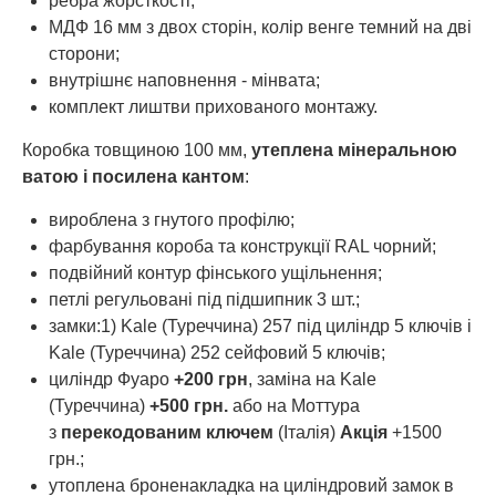
ребра жорсткості;
МДФ 16 мм з двох сторін, колір венге темний на дві
сторони;
внутрішнє наповнення - мінвата;
комплект лиштви прихованого монтажу.
Коробка товщиною 100 мм,
утеплена мінеральною
ватою і посилена кантом
:
вироблена з гнутого профілю;
фарбування короба та конструкції RAL чорний;
подвійний контур фінського ущільнення;
петлі регульовані під підшипник 3 шт.;
замки:1) Kale (Туреччина) 257 під циліндр 5 ключів і
Kale (Туреччина) 252 сейфовий 5 ключів;
циліндр Фуаро
+200 грн
, заміна на Kale
(Туреччина)
+500 грн.
або на Моттура
з
перекодованим ключем
(Італія)
Акція
+1500
грн.;
утоплена броненакладка на циліндровий замок в