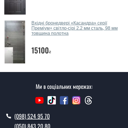
відвідуючи наш офіс.
Скільки коштує викликати замірника?
Вхідні бронедвері «Касандра» серії
Преміум+ світло-сірі 2.2 мм сталь, 98 мм
Виклик замірника-консультанта коштує 450 грн.
товщина полотна
Ви робите установку вхідних дверей?
15100
Так робимо. Монтаж вхідних дверей проводиться
₴
згідно з чергою, у всі дні крім неділі.
Скільки коштує установка дверей
Флет?
Ми в соціальних мережах:
Вартість встановлення дверей Флет - від 1600 грн.
Як швидко можете встановити двері
Флет?
(098) 524 95 70
У той самий день протягом кількох годин, за умови
наявності їх на складі, чи наступного дня.
(050) 843 20 80