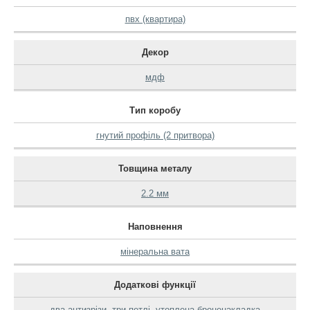
пвх (квартира)
Декор
мдф
Тип коробу
гнутий профіль (2 притвора)
Товщина металу
2.2 мм
Наповнення
мінеральна вата
Додаткові функції
два антизрізи
,
три петлі
,
утоплена броненакладка