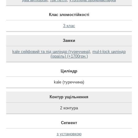
Клас зломостійкості
3 клас
Замки
kale сейфовий та під циліндр (туреччина)
,
mul-t-lock циліндр
(ізраїль) (+1700грн.)
Циліндр
kale (туреччина)
Контур ущільнення
2 контура
Сегмент
з установкою