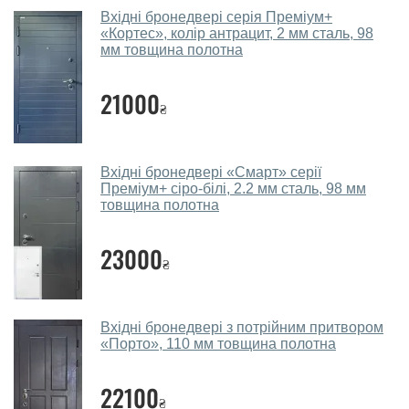
дверей.
Вхідні бронедвері серія Преміум+
«Кортес», колір антрацит, 2 мм сталь, 98
Чи допомагаєте ви вибрати двері
мм товщина полотна
вхідні?
Так. Ми консультуємо покупців
по телефону
, через
21000
₴
месенджери, онлайн-чат або безпосередньо в нашому
салоні-магазині.
Які двері вхідні порадите?
Вхідні бронедвері «Смарт» серії
Преміум+ сіро-білі, 2.2 мм сталь, 98 мм
товщина полотна
Наші рекомендації залежать від необхідних
параметрів, бюджету та інших факторів. Підбір
23000
вхідних дверей проводиться індивідуально для
₴
кожного відвідувача.
Заміри дверей робите?
Вхідні бронедвері з потрійним притвором
Так, робимо. Наші фахівці можуть зробити замір та
«Порто», 110 мм товщина полотна
консультацію на виїзді. Кожен співробітник має із
собою каталоги кольорів та візерунків. Після виміру та
22100
₴
консультації Ви можете оформити заявку, не