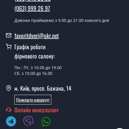
Чи можна на сьогодні викликати
(063) 999 26 97
замірника?
Дзвінки приймаємо з 9.00 до 21.00 кожного дня
Так можна.
У вас є в наявності готові двері
favoritdveri@ukr.net
вхідні?
Графік роботи
Так, ми маємо великий асортимент готових вхідних
фірмового салону:
дверей.
Пн.- Пт. з 10.00 до 19.00
Яка вартість найдешевших вхідних
Сб. з 10.00 до 16.00
дверей?
м. Київ, просп. Бажана, 14
Від 5200 грн.
Потрібні двері вхідні економ класу,
Прокласти маршруут
що порадите?
Онлайн консультант
Кожна наша порада індивідуальна, у тому числі і з
приводу вхідних дверей економ класу. Спробуйте