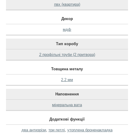
пвх (квартира)
Декор
мдф
Тип коробу
2 профільні труби (2 притвора)
Товщина металу
2.2 мм
Наповнення
мінеральна вата
Додаткові функції
два антизрізи
,
три петлі
,
утоплена броненакладка