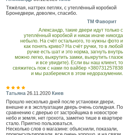
Тяжёлая, наттрех петлях, с утеплённый коробкой
Бронедвери, доволен, спасибо.
TM Фаворит
Александр, такие двери идут только с
утеплённый коробкой и никак иначе никогда
небыло. На счёт остального, то нужны фото и
как понять криво? На счёт ручки, то в любой
ручке есть шат и это норма, загнуть внутрь
можно легко, выкрутить замки, выкрутить глазок
и все увидите). Если вы наш клиент, то
свяжитесь пож с нами по вайбер +380731257838
и мы разберемся в этом недоразумении.
Татьяна
26.11.2020
Киев
Прошло несколько дней после установки двери,
внешне и в эксплуатации дверь очень солидная. По
сравнению с дверью от застройщика в новострое
небо и земля, нет грохота, заметно тише в квартире
стало. Приятно пользоваться.
Несколько слов о магазине: объяснили, показали,
проконсультировали, все очень хорошо, и на связи