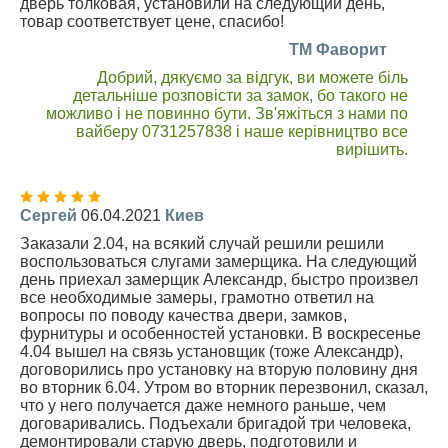
дверь толковая, установили на следующий день,
товар соответствует цене, спасибо!
TM Фаворит
Добрий, дякуємо за відгук, ви можете біль
детальніше розповісти за замок, бо такого не
можливо і не повинно бути. Зв'яжіться з нами по
вайберу 0731257838 і наше керівництво все
вирішить.
Сергей
06.04.2021
Киев
Заказали 2.04, на всякий случай решили решили
воспользоваться слугами замерщика. На следующий
день приехал замерщик Александр, быстро произвел
все необходимые замеры, грамотно ответил на
вопросы по поводу качества двери, замков,
фурнитуры и особенностей установки. В воскресенье
4.04 вышел на связь установщик (тоже Александр),
договорились про установку на вторую половину дня
во вторник 6.04. Утром во вторник перезвонил, сказал,
что у него получается даже немного раньше, чем
договаривались. Подъехали бригадой три человека,
демонтировали старую дверь, подготовили и