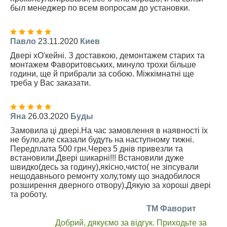
был менеджер по всем вопросам до установки.
Павло
23.11.2020
Киев
Двері хО'кейні. З доставкою, демонтажем старих та
монтажем Фаворитовських, минуло трохи більше
години, ще й прибрали за собою. Міжкімнатні ще
треба у Вас заказати.
Яна
26.03.2020
Буды
Замовила ці двері.На час замовлення в наявності їх
не було,але сказали будуть на наступному тижні.
Передплата 500 грн.Через 5 днів привезли та
встановили.Двері шикарні!!! Встановили дуже
швидко(десь за годину),якісно,чисто( не зіпсували
нещодавнього ремонту холу,тому що знадобилося
розширення дверного отвору).Дякую за хороші двері
та роботу.
TM Фаворит
Добрий, дякуємо за відгук. Приходьте за