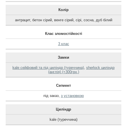
Колір
антрацит
,
бетон сірий
,
венге сірий
,
сірі
,
сосна
,
дуб білий
Клас зломостійкості
3 клас
Замки
kale сейфовий та під циліндр (туреччина)
,
sherlock циліндр
(англія) (+300грн.)
Сегмент
під заказ
,
з установкою
Циліндр
kale (туреччина)