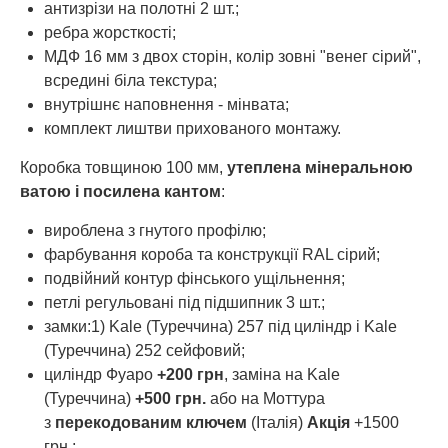
антизрізи на полотні 2 шт.;
ребра жорсткості;
МДФ 16 мм з двох сторін, колір зовні "венег сірий",
всредині біла текстура;
внутрішнє наповнення - мінвата;
комплект лиштви прихованого монтажу.
Коробка товщиною 100 мм,
утеплена мінеральною
ватою і посилена кантом
:
вироблена з гнутого профілю;
фарбування короба та конструкції RAL сірий;
подвійний контур фінського ущільнення;
петлі регульовані під підшипник 3 шт.;
замки:1) Kale (Туреччина) 257 під циліндр і Kale
(Туреччина) 252 сейфовий;
циліндр Фуаро
+200 грн
, заміна на Kale
(Туреччина)
+500 грн.
або на Моттура
з
перекодованим ключем
(Італія)
Акція
+1500
грн.;