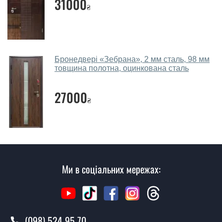
31000
₴
собою каталоги кольорів та візерунків. Після виміру та
консультації Ви можете оформити заявку, не
відвідуючи наш офіс.
Скільки коштує викликати замірника?
Бронедвері «Зебрана», 2 мм сталь, 98 мм
товщина полотна, оцинкована сталь
Виклик замірника-консультанта коштує 450 грн.
Ви робите установку вхідних дверей?
27000
₴
Так робимо. Монтаж вхідних дверей проводиться
згідно з чергою, у всі дні крім неділі.
Скільки коштує установка дверей
Касандра?
Ми в соціальних мережах:
Вартість встановлення дверей Касандра - від 1600
грн.
Як швидко можете встановити двері
Касандра?
(098) 524 95 70