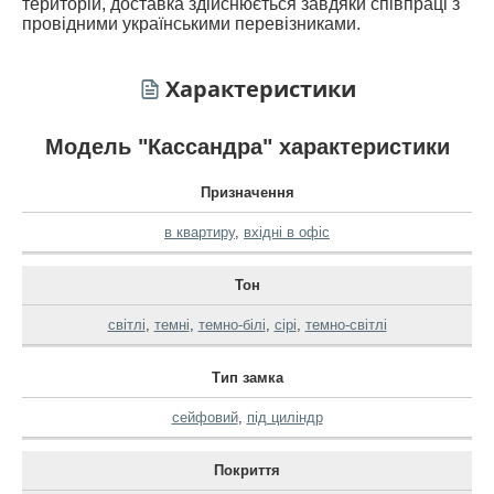
територій, доставка здійснюється завдяки співпраці з
провідними українськими перевізниками.
Характеристики
Модель "Кассандра" характеристики
Призначення
в квартиру
,
вхідні в офіс
Тон
світлі
,
темні
,
темно-білі
,
сірі
,
темно-світлі
Тип замка
сейфовий
,
під циліндр
Покриття