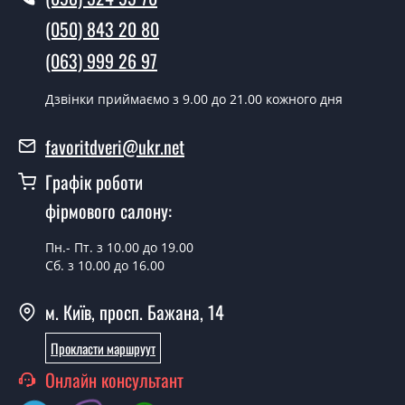
У той самий день протягом кількох годин, за умови
(050) 843 20 80
наявності їх на складі, чи наступного дня.
(063) 999 26 97
Чи можна на сьогодні викликати
замірника?
Дзвінки приймаємо з 9.00 до 21.00 кожного дня
Так можна.
favoritdveri@ukr.net
У вас є в наявності готові двері
Графік роботи
вхідні?
фірмового салону:
Так, ми маємо великий асортимент готових вхідних
дверей.
Пн.- Пт. з 10.00 до 19.00
Сб. з 10.00 до 16.00
Яка вартість найдешевших вхідних
дверей?
м. Київ, просп. Бажана, 14
Від 5200 грн.
Прокласти маршруут
Потрібні двері вхідні економ класу,
Онлайн консультант
що порадите?