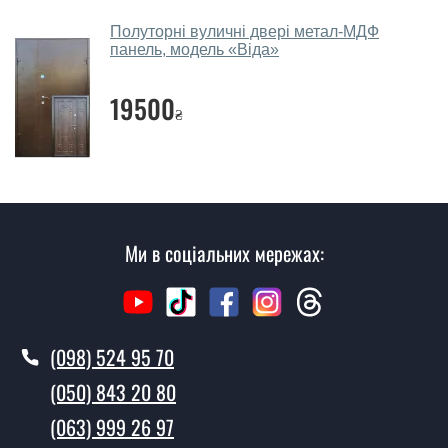
Скільки коштує викликати замірника?
Полуторні вуличні двері метал-МДФ
панель, модель «Віда»
Виклик замірника-консультанта коштує 450 грн.
Ви робите установку вхідних дверей?
19500
₴
Так робимо. Монтаж вхідних дверей проводиться
згідно з чергою, у всі дні крім неділі.
Скільки коштує установка дверей
Галант?
Ми в соціальних мережах:
Вартість встановлення дверей Галант - від 1600 грн.
Як швидко можете встановити двері
Галант?
(098) 524 95 70
У той самий день протягом кількох годин, за умови
наявності їх на складі, чи наступного дня.
(050) 843 20 80
Чи можна на сьогодні викликати
(063) 999 26 97
замірника?