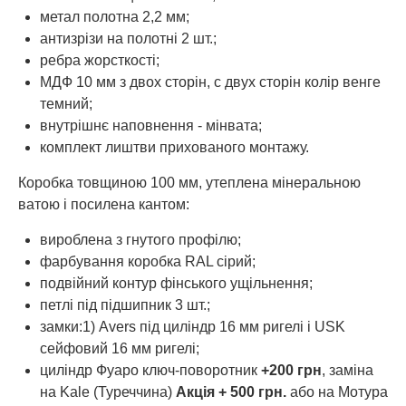
метал полотна 2,2 мм;
антизрізи на полотні 2 шт.;
ребра жорсткості;
МДФ 10 мм з двох сторін, с двух сторін колір венге
темний;
внутрішнє наповнення - мінвата;
комплект лиштви прихованого монтажу.
Коробка товщиною 100 мм, утеплена мінеральною
ватою і посилена кантом:
вироблена з гнутого профілю;
фарбування коробка RAL сірий;
подвійний контур фінського ущільнення;
петлі під підшипник 3 шт.;
замки:1) Avers під циліндр 16 мм ригелі і USK
сейфовий 16 мм ригелі;
циліндр Фуаро ключ-поворотник
+200 грн
, заміна
на Kale (Туреччина)
Акція + 500 грн.
або на Мотура