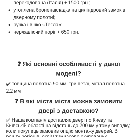
перекодована (Італія) + 1500 грн.;
утоплена броненакладка на циліндровий замок в
дверному полотні;
ручка і вічко «Тесла»;
нержавіючий поріг + 650 грн.
❓ Які основні особливості у даної
моделі?
✔️ товщина полотна 90 мм, три петлі, метал полотна
2.2 мм
❓ В які міста міста можна замовити
двері з доставкою?
✅ Наша компанія доставляє двері по Києву та
Київській області на відстань до 200 км у тому випадку,
коли покупець замовив опцію монтажу дверей. В
решту регіонів, окрім тимчасово окупованих