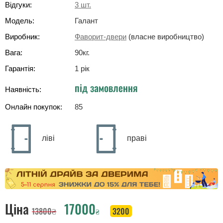
Відгуки:
3
шт.
Модель:
Галант
Виробник:
Фаворит-двери
(власне виробництво)
Вага:
90
кг
.
Гарантія:
1 рік
під замовлення
Наявність:
Онлайн покупок:
85
ліві
праві
Ціна
17000
13800
₴
3200
₴