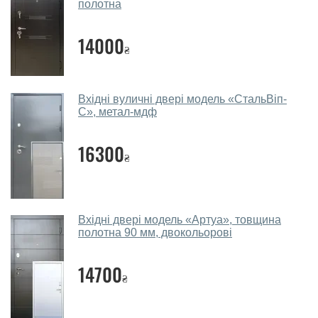
полотна
вхідні?
Так. Ми консультуємо покупців
по телефону
, через
14000
₴
месенджери, онлайн-чат або безпосередньо в нашому
салоні-магазині.
Які двері вхідні порадите?
Вхідні вуличні двері модель «СтальВіп-
С», метал-мдф
Наші рекомендації залежать від необхідних
параметрів, бюджету та інших факторів. Підбір
16300
₴
вхідних дверей проводиться індивідуально для
кожного відвідувача.
Заміри дверей робите?
Вхідні двері модель «Артуа», товщина
Так, робимо. Наші фахівці можуть зробити замір та
полотна 90 мм, двокольорові
консультацію на виїзді. Кожен співробітник має із
собою каталоги кольорів та візерунків. Після виміру та
14700
₴
консультації Ви можете оформити заявку, не
відвідуючи наш офіс.