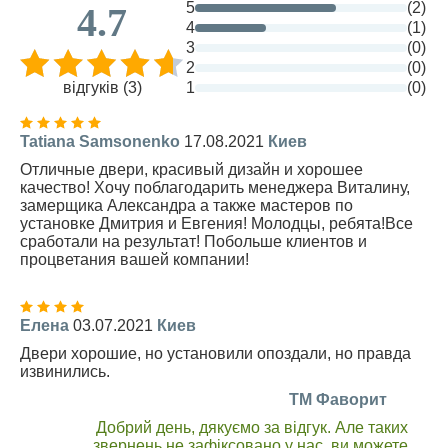
5
(2)
4.7
4
(1)
3
(0)
2
(0)
відгуків (3)
1
(0)
Tatiana Samsonenko
17.08.2021
Киев
Отличные двери, красивый дизайн и хорошее
качество! Хочу поблагодарить менеджера Виталину,
замерщика Александра а также мастеров по
установке Дмитрия и Евгения! Молодцы, ребята!Все
сработали на результат! Побольше клиентов и
процветания вашей компании!
Елена
03.07.2021
Киев
Двери хорошие, но установили опоздали, но правда
извинились.
TM Фаворит
Добрий день, дякуємо за відгук. Але таких
звернень не зафіксовано у нас, ви можете