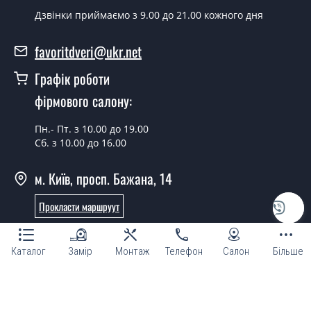
Дзвінки приймаємо з 9.00 до 21.00 кожного дня
Так можна.
У вас є в наявності готові двері
favoritdveri@ukr.net
вхідні?
Графік роботи
Так, ми маємо великий асортимент готових вхідних
фірмового салону:
дверей.
Пн.- Пт. з 10.00 до 19.00
Яка вартість найдешевших вхідних
Сб. з 10.00 до 16.00
дверей?
м. Київ, просп. Бажана, 14
Від 5200 грн.
Потрібні двері вхідні економ класу,
Прокласти маршруут
що порадите?
Онлайн консультант
Кожна наша порада індивідуальна, у тому числі і з
Каталог
Замір
Монтаж
Телефон
Салон
Більше
приводу вхідних дверей економ класу. Спробуйте
звернутися до наших менеджерів будь-яким зручним
для Вас способом - ми підберемо недорогий варіант.
© Магазин "ТМ Фаворит двері та вікна 2007 - 2026"