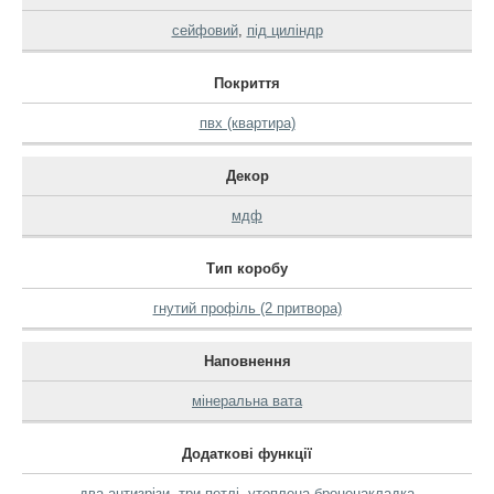
сейфовий
,
під циліндр
Покриття
пвх (квартира)
Декор
мдф
Тип коробу
гнутий профіль (2 притвора)
Наповнення
мінеральна вата
Додаткові функції
два антизрізи
,
три петлі
,
утоплена броненакладка