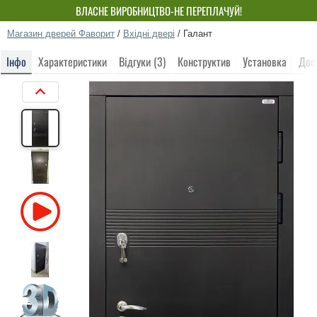
ВЛАСНЕ ВИРОБНИЦТВО-НЕ ПЕРЕПЛАЧУЙ!
Магазин дверей Фаворит
/
Вхідні двері
/
Галант
Інфо
Характеристики
Відгуки (3)
Конструктив
Установка
Дос