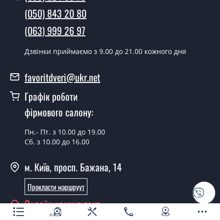
наявності їх на складі, чи наступного дня.
(050) 843 20 80
Чи можна на сьогодні викликати
(063) 999 26 97
замірника?
Дзвінки приймаємо з 9.00 до 21.00 кожного дня
Так можна.
У вас є в наявності готові двері
favoritdveri@ukr.net
вхідні?
Графік роботи
Так, ми маємо великий асортимент готових вхідних
фірмового салону:
дверей.
Пн.- Пт. з 10.00 до 19.00
Яка вартість найдешевших вхідних
Сб. з 10.00 до 16.00
дверей?
м. Київ, просп. Бажана, 14
Від 5200 грн.
Потрібні двері вхідні економ класу,
Прокласти маршруут
що порадите?
Онлайн консультант
Кожна наша порада індивідуальна, у тому числі і з