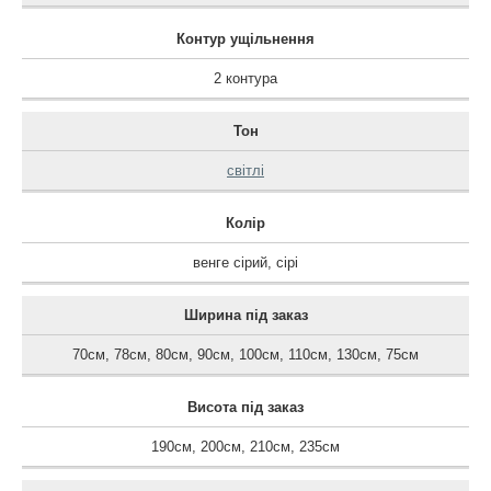
Контур ущільнення
2 контура
Тон
світлі
Колір
венге сірий
,
сірі
Ширина під заказ
70см
,
78см
,
80см
,
90см
,
100см
,
110см
,
130см
,
75см
Висота під заказ
190см
,
200см
,
210см
,
235см