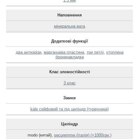
1.5 мм
Наповнення
мінеральна вата
Додаткові функції
два антизрізи
,
марганцева пластина
,
три петлі
,
утоплена
броненакладка
Клас зломостійкості
3 клас
Замки
kale сейфовий та під циліндр (туреччина)
Циліндр
modo (китай)
,
securemme (італія) (+1000грн.)