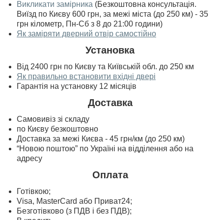
Викликати замірника
(Безкоштовна консультація.
Виїзд по Києву 600 грн, за межі міста (до 250 км) - 35
грн кілометр, Пн-Сб з 8 до 21:00 години)
Як заміряти дверний отвір самостійно
Установка
Від 2400 грн по Києву та Київській обл. до 250 км
Як правильно встановити вхідні двері
Гарантія на установку 12 місяців
Доставка
Самовивіз зі складу
по Києву безкоштовно
Доставка за межі Києва - 45 грн/км (до 250 км)
“Новою поштою” по Україні на відділення або на
адресу
Оплата
Готівкою;
Visa, MasterСard або Приват24;
Безготівково (з ПДВ і без ПДВ);