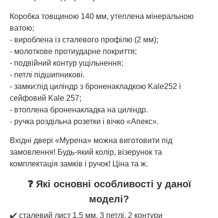
Коробка товщиною 140 мм, утеплена мінеральною
ватою;
- вироблена із сталевого профілю (2 мм);
- молоткове протиударне покриття;
- подвійний контур ущільнення;
- петлі підшипникові.
- замки:під циліндр з броненакладкою Kale252 і
сейфовий Kale 257;
- втоплена броненакладка на циліндр.
- ручка роздільна розетки і вічко «Апекс».
Вхідні двері «Мурена» можна виготовити під
замовлення! Будь-який колір, візерунок та
комплектація замків і ручок! Ціна та ж.
❓ Які основні особливості у даної
моделі?
✔️ сталевий лист 1.5 мм, 3 петлі, 2 контури