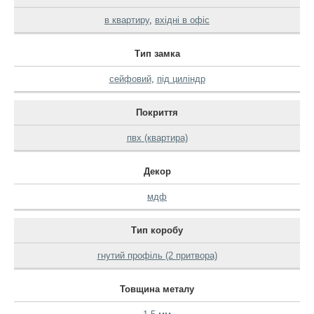
в квартиру
,
вхідні в офіс
Тип замка
сейфовий
,
під циліндр
Покриття
пвх (квартира)
Декор
мдф
Тип коробу
гнутий профіль (2 притвора)
Товщина металу