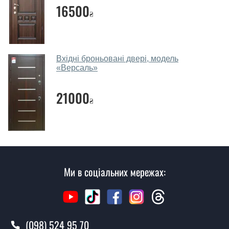
собою каталоги кольорів та візерунків. Після виміру та
16500
₴
консультації Ви можете оформити заявку, не
відвідуючи наш офіс.
Скільки коштує викликати замірника?
Вхідні броньовані двері, модель
«Версаль»
Виклик замірника-консультанта коштує 450 грн.
Ви робите установку вхідних дверей?
21000
₴
Так робимо. Монтаж вхідних дверей проводиться
згідно з чергою, у всі дні крім неділі.
Скільки коштує установка дверей
Мурена?
Ми в соціальних мережах:
Вартість встановлення дверей Мурена - від 1600 грн.
Як швидко можете встановити двері
Мурена?
(098) 524 95 70
У той самий день протягом кількох годин, за умови