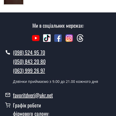
Скільки коштує установка дверей
Родос?
Вартість встановлення дверей Родос - від 1600 грн.
Ми в соціальних мережах:
Як швидко можете встановити двері
Родос?
У той самий день протягом кількох годин, за умови
наявності їх на складі, чи наступного дня.
(098) 524 95 70
Чи можна на сьогодні викликати
(050) 843 20 80
замірника?
(063) 999 26 97
Так можна.
Дзвінки приймаємо з 9.00 до 21.00 кожного дня
У вас є в наявності готові двері
вхідні?
favoritdveri@ukr.net
Так, ми маємо великий асортимент готових вхідних
Графік роботи
дверей.
фірмового салону: