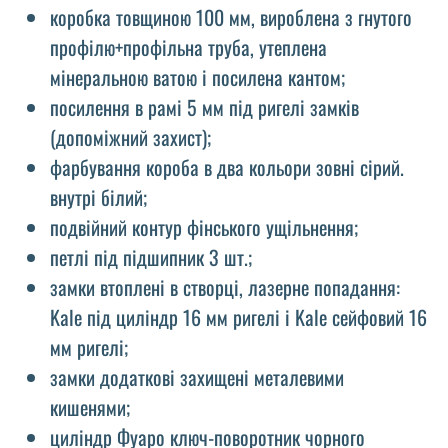
коробка товщиною 100 мм, вироблена з гнутого
профілю+профільна труба, утеплена
мінеральною ватою і посилена кантом;
посилення в рамі 5 мм під ригелі замків
(допоміжний захист);
фарбування короба в два кольори зовні сірий.
внутрі білий;
подвійний контур фінського ущільнення;
петлі під підшипник 3 шт.;
замки втоплені в створці, лазерне попадання:
Kale під циліндр 16 мм ригелі і Kale сейфовий 16
мм ригелі;
замки додаткові захищені металевими
кишенями;
циліндр Фуаро ключ-поворотник чорного