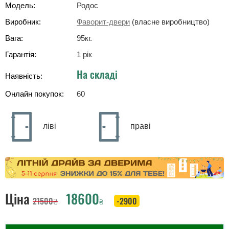
Модель:
Родос
Виробник:
Фаворит-двери
(власне виробництво)
Вага:
95
кг
.
Гарантія:
1 рік
На складі
Наявність:
Онлайн покупок:
60
ліві
праві
Ціна
18600
21500
₴
-2900
₴