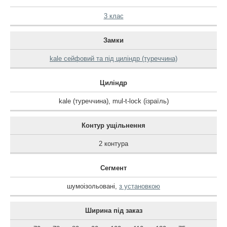
3 клас
Замки
kale сейфовий та під циліндр (туреччина)
Циліндр
kale (туреччина)
,
mul-t-lock (ізраїль)
Контур ущільнення
2 контура
Сегмент
шумоізольовані
,
з установкою
Ширина під заказ