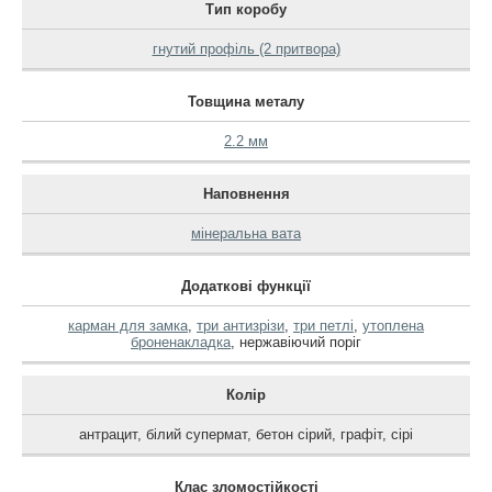
Тип коробу
гнутий профіль (2 притвора)
Товщина металу
2.2 мм
Наповнення
мінеральна вата
Додаткові функції
карман для замка
,
три антизрізи
,
три петлі
,
утоплена
броненакладка
,
нержавіючий поріг
Колір
антрацит
,
білий супермат
,
бетон сірий
,
графіт
,
сірі
Клас зломостійкості