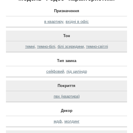
Призначення
в квартиру
,
вхідні в офіс
Тон
темні
,
темно-білі
,
білі зсередини
,
темно-світлі
Тип замка
сейфовий
,
під циліндр
Покриття
пвх (квартира)
Декор
мдф
,
молдинг