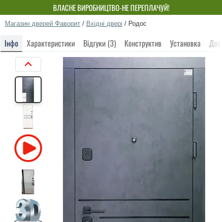
ВЛАСНЕ ВИРОБНИЦТВО-НЕ ПЕРЕПЛАЧУЙ!
Магазин дверей Фаворит
/
Вхідні двері
/
Родос
Інфо
Характеристики
Відгуки (3)
Конструктив
Установка
Дос