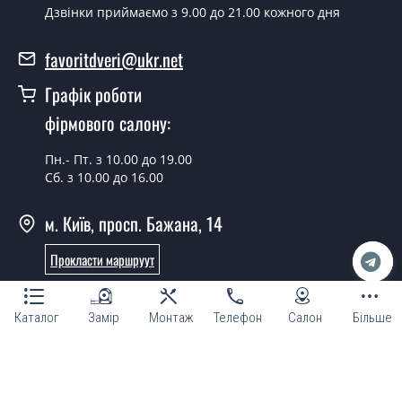
Дзвінки приймаємо з 9.00 до 21.00 кожного дня
У вас є в наявності готові двері
вхідні?
favoritdveri@ukr.net
Так, ми маємо великий асортимент готових вхідних
Графік роботи
дверей.
фірмового салону:
Яка вартість найдешевших вхідних
дверей?
Пн.- Пт. з 10.00 до 19.00
Сб. з 10.00 до 16.00
Від 5200 грн.
м. Київ, просп. Бажана, 14
Потрібні двері вхідні економ класу,
що порадите?
Прокласти маршруут
Кожна наша порада індивідуальна, у тому числі і з
Онлайн консультант
приводу вхідних дверей економ класу. Спробуйте
Каталог
Замір
Монтаж
Телефон
Салон
Більше
звернутися до наших менеджерів будь-яким зручним
для Вас способом - ми підберемо недорогий варіант.
Потрібні хороші двері вхідні,
© Магазин "ТМ Фаворит двері та вікна 2007 - 2026"