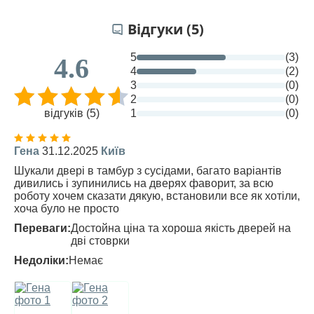
Відгуки (5)
5
(3)
4.6
4
(2)
3
(0)
2
(0)
відгуків (5)
1
(0)
Гена
31.12.2025
Київ
Шукали двері в тамбур з сусідами, багато варіантів
дивились і зупинились на дверях фаворит, за всю
роботу хочем сказати дякую, встановили все як хотіли,
хоча було не просто
Переваги:
Достойна ціна та хороша якість дверей на
дві стоврки
Недоліки:
Немає