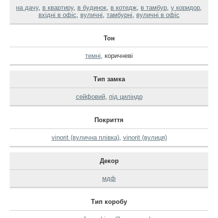
на дачу
,
в квартиру
,
в будинок
,
в котедж
,
в тамбур
,
у коридор
,
вхідні в офіс
,
вуличні
,
тамбурні
,
вуличні в офіс
Тон
темні
,
коричневі
Тип замка
сейфовий
,
під циліндр
Покриття
vinorit (вулична плівка)
,
vinorit (вулиця)
Декор
мдф
Тип коробу