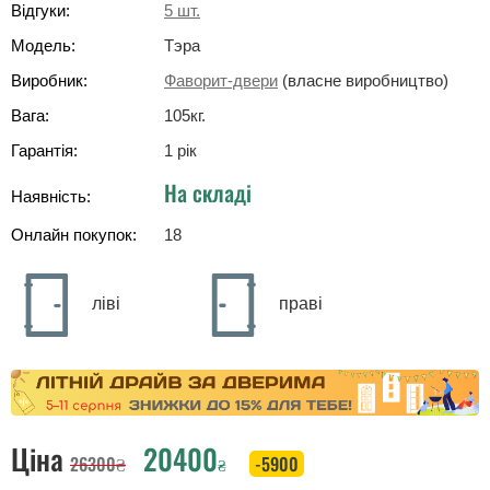
Відгуки:
5
шт.
Модель:
Тэра
Виробник:
Фаворит-двери
(власне виробництво)
Вага:
105
кг
.
Гарантія:
1 рік
На складі
Наявність:
Онлайн покупок:
18
ліві
праві
Ціна
20400
26300
₴
-5900
₴