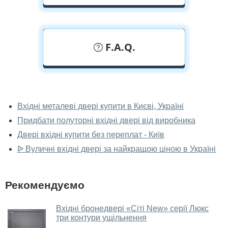
F.A.Q.
У вас можна подивитися двері вхідні
наживо?
Вхідні металеві двері купити в Києві, Україні
Придбати полуторні вхідні двері від виробника
Так, можна подивитися двері вхідні у нашому
фірмовому салоні-магазині.
Двері вхідні купити без переплат - Київ
ᐉ Вуличні вхідні двері за найкращою ціною в Україні
У вас великий магазин?
Так, у нас великий вибір міжкімнатних та вхідних
Рекомендуємо
дверей.
Чи допомагаєте ви вибрати двері
Вхідні бронедвері «Сіті New» серії Люкс
вхідні?
три контури ущільнення