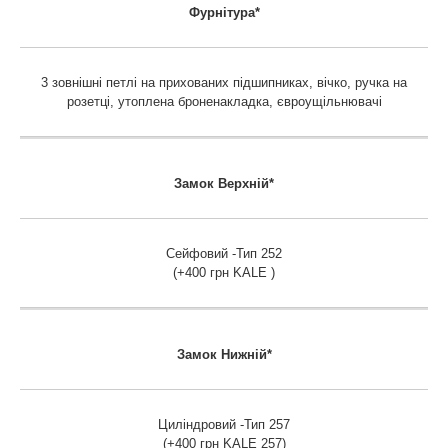
Фурнітура*
3 зовнішні петлі на прихованих підшипниках, вічко, ручка на
розетці, утоплена броненакладка, євроущільнювачі
Замок Верхній*
Сейфовий -Тип 252
(+400 грн KALE )
Замок
Нижній*
Циліндровий -Тип 257
(+400 грн KALE 257)