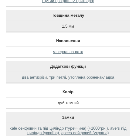
гнутий профіль (2 притвора)
Товщина металу
1.5 мм
Наповнення
мінеральна вата
Додаткові функції
два антизрізи
,
три петлі
,
утоплена броненакладка
Колір
дуб темний
Замки
kale сейфовий та під циліндр (туреччина) (+1600грн.)
,
avers під
циліндр (україна)
,
apecs сейфовий (україна)