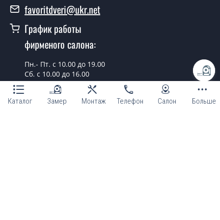
favoritdveri@ukr.net
График работы
фирменого салона:
Пн.- Пт. с 10.00 до 19.00
Сб. с 10.00 до 16.00
г. Киев, просп. Бажана, 14
Каталог
Замер
Монтаж
Телефон
Салон
Больше
Проложить маршрут
Онлайн консультант
© Магазин "ТМ Фаворит двери и окна 2007 - 2026"