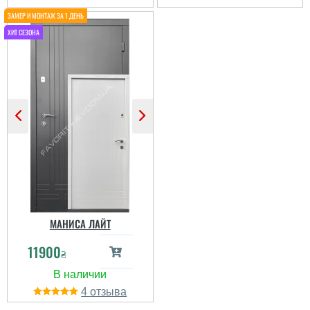
з майстрами на зручний
день для мене. Сусіди
всі не проти.
Встановили дуже
швидко, якісно. Майстри
супер. Єдине ...
читати всі відгуки
Григорій
Виконали все швидко та
надали всі послуги в
повному обємі, усі
молодці.
МАНИСА ЛАЙТ
11900
₴
читати всі відгуки
4