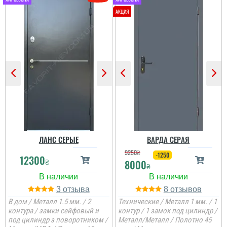
ЛАНС СЕРЫЕ
ВАРДА СЕРАЯ
9250
₴
-1250
12300
₴
8000
₴
3
8
В дом / Металл 1.5 мм. / 2
Технические / Металл 1 мм. / 1
контура / замки сейфовый и
контур / 1 замок под цилиндр /
под цилиндр з поворотником /
Металл/Металл / Полотно 45