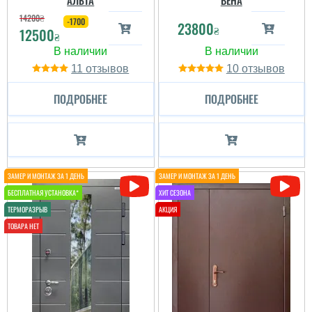
АЛЬТА
ВЕНА
14200
₴
-1700
23800
₴
12500
₴
читати всі відгуки
11
10
ПОДРОБНЕЕ
ПОДРОБНЕЕ
Борис
Брав дверки в літню
кухню, сподобались,
все ок. Як би було два
замки, то були би
краще.
читати всі відгуки