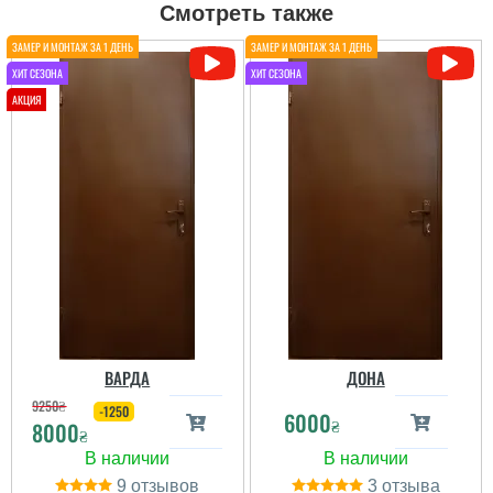
Марія
Смотреть также
Шукали двері для дачі,
не дорогі і з більш менш
надійним покриттям,
зупинились на цих
дверях, легкі правда,
але повинні сказали
витримувати погодні
умови...
ВАРДА
ДОНА
9250
₴
-1250
6000
₴
8000
₴
9
3