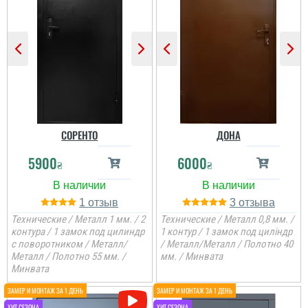
СОРЕНТО
ДОНА
5900
6000
₴
₴
1
3
Технические / Металл 1 мм. / 2
Технические / Металл 0,8 мм. /
контура / 1 замок под цилиндр
1 контур / 1 замок под циліндр
с поворотником / Металл/
/ Металл/Металл / Полотно 40
Металл / Полотно 55 мм. /
мм. / Минвата
Минвата