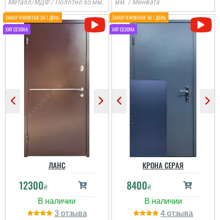
Металл/МДФ / Полотно 65 мм.
мм. / Минвата
ЛАНС
КРОНА СЕРАЯ
12300
8400
₴
₴
3
4