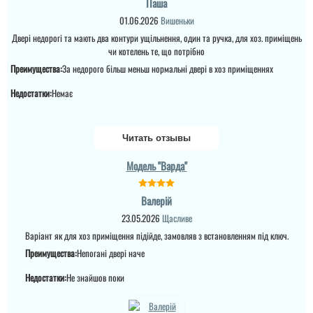
Паша
01.06.2026
Вишеньки
Двері недорогі та мають два контури ущільнення, один та ручка, для хоз. приміщень
чи котелень те, що потрібно
Преимущества:
За недорого більш меньш нормальні двері в хоз приміщеннях
Недостатки:
Немає
Читать отзывы
Модель "Варда"
Валерій
23.05.2026
Щасливе
Варіант як для хоз приміщення підійде, замовляв з встановленням під ключ.
Преимущества:
Непогані двері наче
Недостатки:
Не знайшов поки