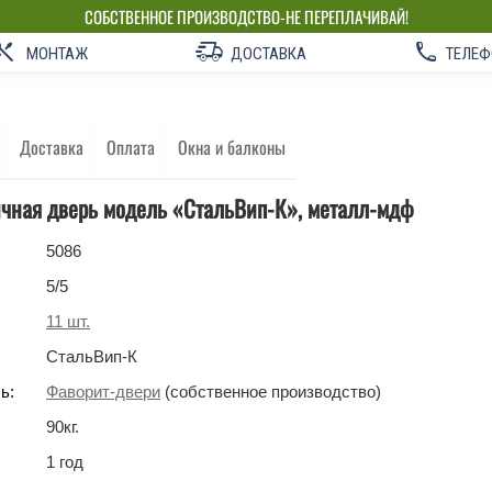
СОБСТВЕННОЕ ПРОИЗВОДСТВО-НЕ ПЕРЕПЛАЧИВАЙ!
МОНТАЖ
ДОСТАВКА
ТЕЛЕФ
Доставка
Оплата
Окна и балконы
ичная дверь модель «СтальВип-К», металл-мдф
5086
5
/5
11
шт.
СтальВип-К
ь:
Фаворит-двери
(собственное производство)
90
кг
.
1 год