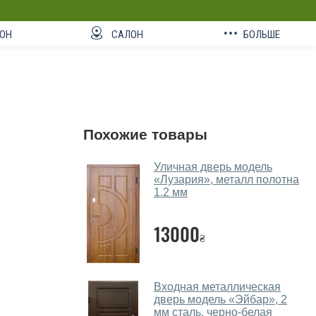
ОН
САЛОН
БОЛЬШЕ
Похожие товары
Уличная дверь модель
«Лузария», металл полотна
1.2 мм
13000
₴
Входная металлическая
дверь модель «Эйбар», 2
мм сталь, черно-белая