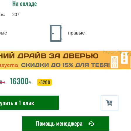
На складе
ок:
207
вые
правые
16300
0
₴
-5200
₴
упить в 1 клик
Помощь менеджера