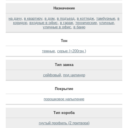
Назначение
на дачу
,
в квартиру
,
в дом
,
в подъезд
,
в коттедж
,
тамбурные
,
в
коридор
,
входные в офис
,
в гараж
,
технические
,
уличные
,
уличные в офис
,
в баню
Тон
темные
,
серые (+200грн.)
Тип замка
сейфовый
,
под цилиндр
Покрытие
порошковое напыление
Тип короба
гнутый профиль (2 притвора)