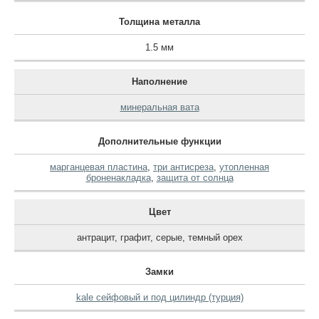
Толщина металла
1.5 мм
Наполнение
минеральная вата
Дополнительные функции
марганцевая пластина
,
три антисреза
,
утопленная
броненакладка
,
защита от солнца
Цвет
антрацит
,
графит
,
серые
,
темный орех
Замки
kale сейфовый и под цилиндр (турция)