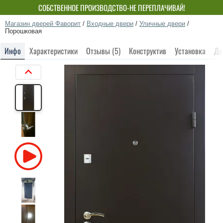
СОБСТВЕННОЕ ПРОИЗВОДСТВО-НЕ ПЕРЕПЛАЧИВАЙ!
Магазин дверей Фаворит
/
Входные двери
/
Уличные двери
/
Порошковая
Инфо
Характеристики
Отзывы (5)
Конструктив
Установка
До