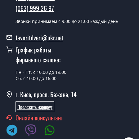
день.
(063) 999 26 97
Можно на сегодня вызвать
Звонки принимаем c 9.00 до 21.00 каждый день
замерщика?
Да можно.
favoritdveri@ukr.net
У вас есть в наличии готовые
График работы
уличные двери?
фирменого салона:
Да, мы имеем большой ассортимент готовых уличных
Пн.- Пт. с 10.00 до 19.00
дверей.
Сб. с 10.00 до 16.00
Какая стоимость самых дешевых
г. Киев, просп. Бажана, 14
уличных дверей?
От 5200 грн.
Проложить маршрут
Онлайн консультант
Нужны уличные двери эконом
класса, что посоветуете?
Каждый наш совет индивидуальный, в том числе и по