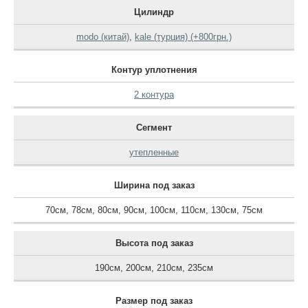
Цилиндр
modo (китай)
,
kale (турция) (+800грн.)
Контур уплотнения
2 контура
Сегмент
утепленные
Ширина под заказ
70см
,
78см
,
80см
,
90см
,
100см
,
110см
,
130см
,
75см
Высота под заказ
190см
,
200см
,
210см
,
235см
Размер под заказ