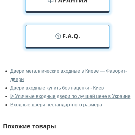
ГАРАНТИЯ
F.A.Q.
У вас можно посмотреть уличные
двери вживую?
Двери металлические входные в Киеве — Фаворит-
двери
Да, можно посмотреть уличные двери в нашем
фирменном салоне-магазине.
Двери входные купить без наценки - Киев
ᐉ Уличные входные двери по лучшей цене в Украине
У вас большой магазин?
Входные двери нестандартного размера
Да, у нас большой выбор межкомнатных и входных
дверей.
Похожие товары
Помогаете ли вы выбрать уличные