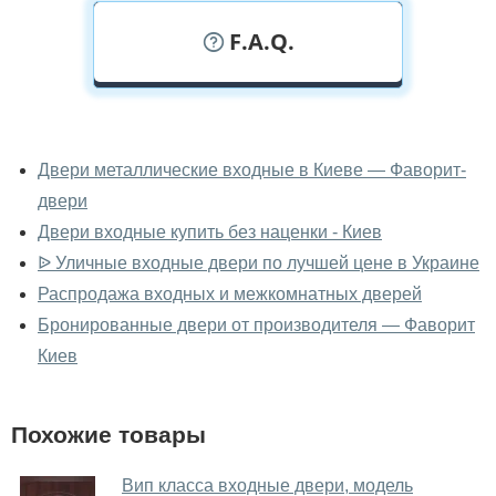
F.A.Q.
У вас можно посмотреть двери
входные вживую?
Двери металлические входные в Киеве — Фаворит-
двери
Да, можно посмотреть двери входные в нашем
фирменном салоне-магазине.
Двери входные купить без наценки - Киев
ᐉ Уличные входные двери по лучшей цене в Украине
У вас большой магазин?
Распродажа входных и межкомнатных дверей
Да, у нас большой выбор межкомнатных и входных
Бронированные двери от производителя — Фаворит
дверей.
Киев
Помогаете ли вы выбрать двери
входные?
Похожие товары
Да. Мы консультируем покупателей
по телефону
,
через мессенджеры, онлайн чат или непосредственно
Вип класса входные двери, модель