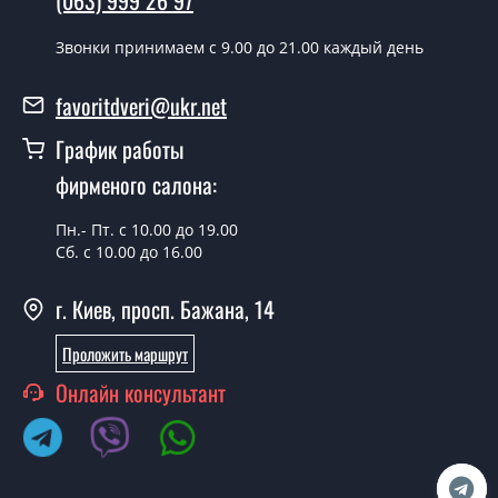
(063) 999 26 97
Да можно.
Звонки принимаем c 9.00 до 21.00 каждый день
У вас есть в наличии готовые двери
входные?
favoritdveri@ukr.net
Да, мы имеем большой ассортимент готовых входных
График работы
дверей.
фирменого салона:
Какая стоимость самых дешевых
входных дверей?
Пн.- Пт. с 10.00 до 19.00
Сб. с 10.00 до 16.00
От 5200 грн.
Нужны двери входные эконом
г. Киев, просп. Бажана, 14
класса, что посоветуете?
Проложить маршрут
Каждый наш совет индивидуальный, в том числе и по
Онлайн консультант
поводу входных дверей эконом класса. Попробуйте
обратиться к нашим менеджерам любым удобным
Вам способом - мы подберем недорогой вариант.
Нужны хорошие двери входные,