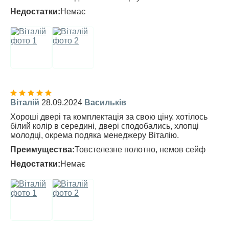
Недостатки:
Немає
Віталій
28.09.2024
Васильків
Хороші двері та комплектація за свою ціну. хотілось
білий колір в середині, двері сподобались, хлопці
молодці, окрема подяка менеджеру Віталію.
Преимущества:
Товстелезне полотно, немов сейф
Недостатки:
Немає