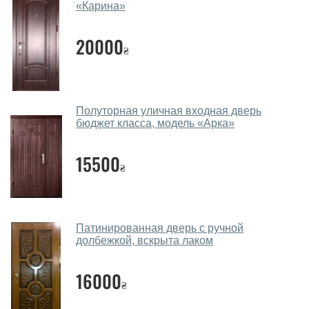
«Карина»
в нашем салоне-магазине.
Какие двери входные посоветуете?
20000
₴
Наши рекомендации зависят от необходимых
параметров, Вашего бюджета и других факторов.
Подбор входных дверей ведется индивидуально для
каждого посетителя.
Полуторная уличная входная дверь
бюджет класса, модель «Арка»
Замеры дверей делаете?
15500
Да, делаем. Наши специалисты могут произвести
₴
замер и консультацию на выезде. Каждый сотрудник
имеет с собой каталоги цветов и узоров. После
замера и консультации Вы можете оформить заявку
Патинированная дверь с ручной
не посещая наш офис.
долбежкой, вскрыта лаком
Сколько стоит вызвать замерщика?
16000
Вызов замерщика-консультанта стоит 450 грн.
₴
Вы производите установку входных