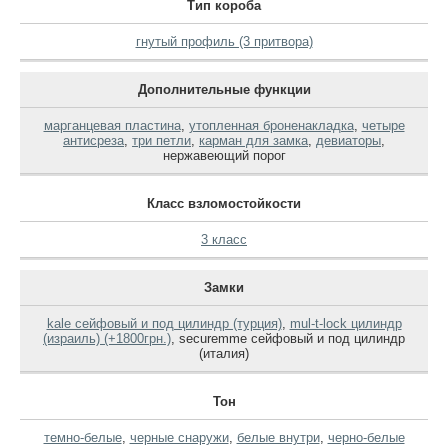
Тип короба
гнутый профиль (3 притвора)
Дополнительные функции
марганцевая пластина
,
утопленная броненакладка
,
четыре
антисреза
,
три петли
,
карман для замка
,
девиаторы
,
нержавеющий порог
Класс взломостойкости
3 класс
Замки
kale сейфовый и под цилиндр (турция)
,
mul-t-lock цилиндр
(израиль) (+1800грн.)
,
securemme сейфовый и под цилиндр
(италия)
Тон
темно-белые
,
черные снаружи
,
белые внутри
,
черно-белые