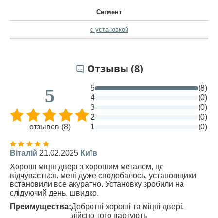
Сегмент
с установкой
Отзывы (8)
5
(8)
5
4
(0)
3
(0)
2
(0)
отзывов (8)
1
(0)
Віталій
21.02.2025
Київ
Хороші міцні двері з хорошим металом, це
відчувається. мені дуже сподобалось, установщики
встановили все акуратно. Установку зробили на
слідуючий день, швидко.
Преимущества:
Добротні хороші та міцні двері,
дійсно того вартують