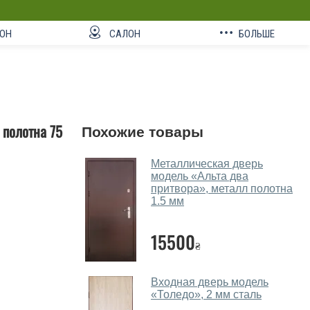
ОН
САЛОН
БОЛЬШЕ
 полотна 75
Похожие товары
Металлическая дверь
модель «Альта два
притвора», металл полотна
1.5 мм
15500
₴
Входная дверь модель
«Толедо», 2 мм сталь