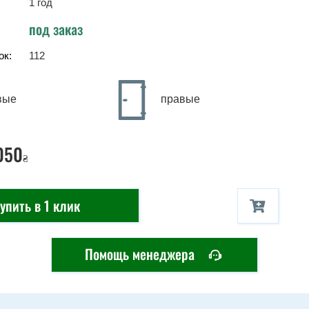
1 год
под заказ
ок:
112
вые
правые
050
₴
упить в 1 клик
Помощь менеджера