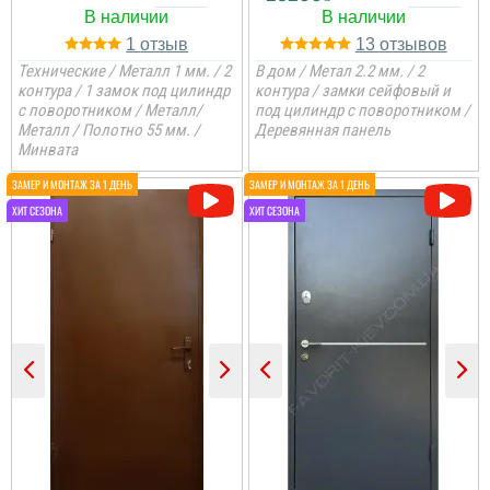
1
13
Технические / Металл 1 мм. / 2
В дом / Метал 2.2 мм. / 2
контура / 1 замок под цилиндр
контура / замки сейфовый и
с поворотником / Металл/
под цилиндр с поворотником /
Металл / Полотно 55 мм. /
Деревянная панель
Минвата