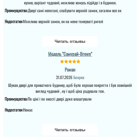
читати всі відгуки
кухню, варіант чудовий, можливо комусь підійде і в будинок.
деякий час постояти без
козирька...
Преимущества:
Двері самі непогані, слабувати верхній замок, загалом все ок
Недостатки:
Можливо верхній замок, як на мене тонкуваті ригелі
читати всі відгуки
Читать отзывы
Модель "Самурай-Brown"
Роман
Олег
31.07.2026
Боярка
Шукав двері для приватного будинку, щоб було хороше покриття і був зовнішній
Скидались всіма
вигляд чудовий , ну і щоб ціна радувала теж.
сусідами на двері в
загальний коридор, то
Преимущества:
По ціні і по якості двері дуже влаштували
все пройшло ок, всім
зайшли двері, гарні.
Недостатки:
Немає
Установщики теж
мододці...
Читать отзывы
читати всі відгуки