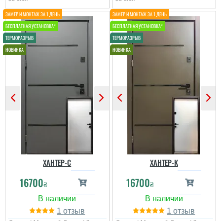
ХАНТЕР-С
ХАНТЕР-К
16700
16700
₴
₴
1
1