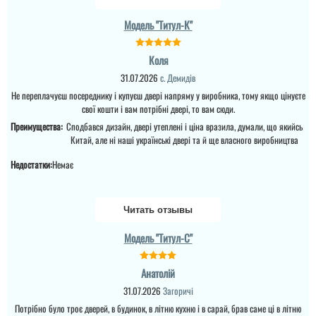
просто очень
массивное...
Модель "Титул-К"
читати всі відгуки
Коля
31.07.2026
с. Демидів
Не переплачуєш посереднику і купуєш двері напряму у виробника, тому якщо цінуєте
свої кошти і вам потрібні двері, то вам сюди.
Преимущества:
Сподбався дизайн, двері утеплені і ціна вразила, думали, що якийсь
Китай, але ні наші українські двері та й ще власного виробництва
Недостатки:
Немає
Марія
Читать отзывы
Модель "Титул-C"
Піля орків шукала двері
Володимир
поміцніше, щоб був
ганий метал та три
Анатолій
конутри ущільнення
Надійний та довговічний
31.07.2026
Загоричі
вибір для вхідних
дверей у будинок. Не
Потрібно було троє дверей, в будинок, в літню кухню і в сарай, брав саме ці в літню
бояться сонця і можуть