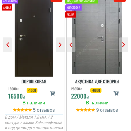
читати всі відгуки
ПОРОШКОВАЯ
АКУСТИКА ДВЕ СТВОРКИ
18000
₴
28650
₴
-1500
-6650
16500
22000
₴
₴
5
9
В дом / Металл 1.8 мм. / 2
контури / замки Kale сейфовый
Валерій
и под цилиндр с поворотником