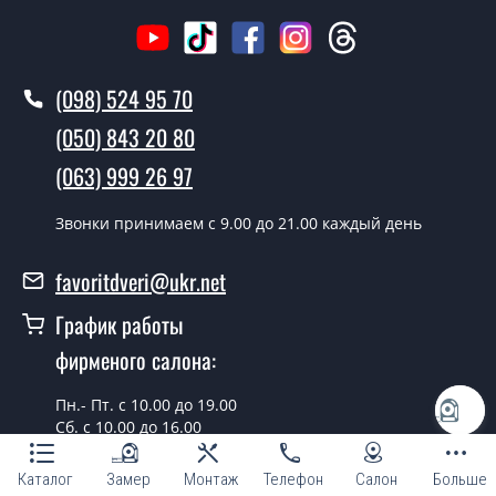
(098) 524 95 70
(050) 843 20 80
(063) 999 26 97
Звонки принимаем c 9.00 до 21.00 каждый день
favoritdveri@ukr.net
График работы
фирменого салона:
Пн.- Пт. с 10.00 до 19.00
Сб. с 10.00 до 16.00
г. Киев, просп. Бажана, 14
Каталог
Замер
Монтаж
Телефон
Салон
Больше