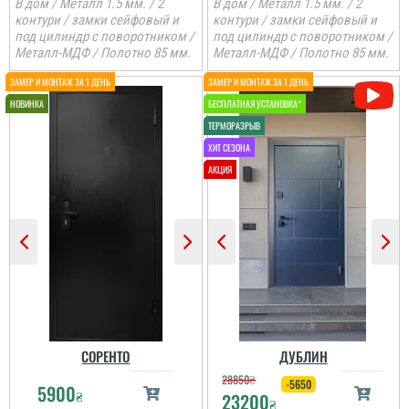
В дом / Металл 1.5 мм. / 2
В дом / Металл 1.5 мм. / 2
контури / замки сейфовый и
контури / замки сейфовый и
под цилиндр с поворотником /
под цилиндр с поворотником /
Металл-МДФ / Полотно 85 мм.
Металл-МДФ / Полотно 85 мм.
СОРЕНТО
ДУБЛИН
28850
₴
-5650
5900
₴
23200
₴