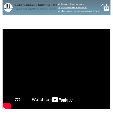
Антон
Нарешті отримали двері,
ціна гарнаі і якість теж.
на почут пришло все в
комплекті, замовляли по
повній предоплаті, бо
так дешевше і без
комісій. Оплату
проводили на офійійний
рахунок і отримали чек.
Є...
читати всі відгуки
Артем
Двері мають три
недоліки: - замки. Це
БУКВАЛЬНО найбільш
дешманський китай на
ринку, захист рівня
шафки в басейні. Це
допустимо для
бюджетних дверей, але