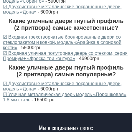
модель «Соренто»
- 5900грн
☑ Двухлистовые металлические покрашенные двери,
модель «Дона»
- 6000грн
Какие уличные двери гнутый профиль
(2 притвора) самые качественные?
☑ Входная трехстворчатые бронированные двери со
стеклопакетом и ковкой, модель «Арабика в слоновой
кости»
- 58000грн
☑ Входная уличная полуторная дверь со стеклом, серия
Премиум+ «Фреска три контура»
- 46900грн
Какие уличные двери гнутый профиль
(2 притвора) самые популярные?
☑ Двухлистовые металлические покрашенные двери,
модель «Дона»
- 6000грн
☑ Уличная металлическая дверь модель «Порошковая»,
1.8 мм сталь
- 16500грн
Мы в социальных сетях: