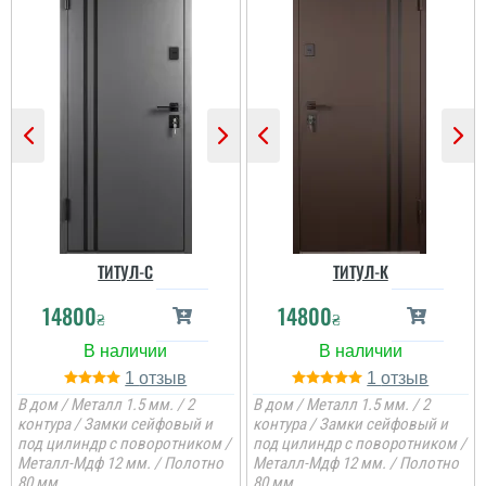
ТИТУЛ-C
ТИТУЛ-К
14800
14800
₴
₴
1
1
В дом / Металл 1.5 мм. / 2
В дом / Металл 1.5 мм. / 2
контура / Замки сейфовый и
контура / Замки сейфовый и
под цилиндр с поворотником /
под цилиндр с поворотником /
Металл-Мдф 12 мм. / Полотно
Металл-Мдф 12 мм. / Полотно
80 мм.
80 мм.