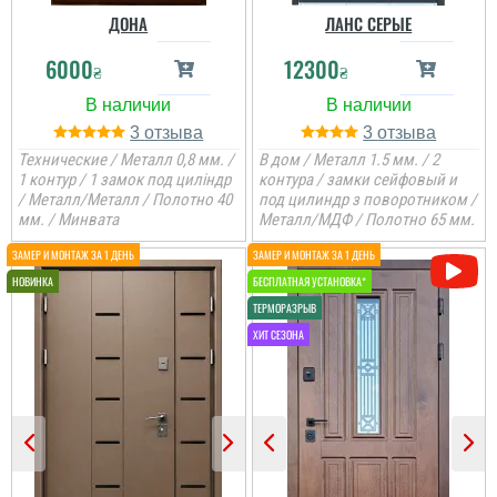
ДОНА
ЛАНС СЕРЫЕ
6000
12300
₴
₴
3
3
Технические / Металл 0,8 мм. /
В дом / Металл 1.5 мм. / 2
1 контур / 1 замок под циліндр
контура / замки сейфовый и
/ Металл/Металл / Полотно 40
под цилиндр з поворотником /
мм. / Минвата
Металл/МДФ / Полотно 65 мм.
Коля
Не переплачуєш
посереднику і купуєш
двері напряму у
виробника, тому якщо
цінуєте свої кошти і вам
потрібні двері, то вам
сюди. ...