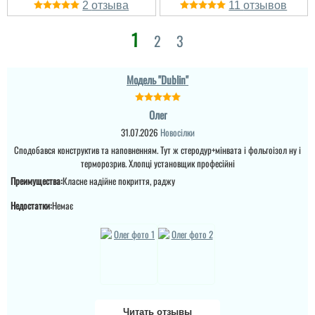
2
11
1
2
3
Модель "Dublin"
Евгеній
Олег
Двері мокріють ,тяне
31.07.2026
Новосілки
проходе повітря.Між
Сподобався конструктив та наповненням. Тут ж стеродур+мінвата і фольгоізол ну і
створками отвори
зверху і знизу.Були
терморозрив. Хлопці установщик професійні
двері вхідні а стали
Преимущества:
Класне надійне покриття, раджу
технічні.Ручка відпала
через тиждень.Жах....
Недостатки:
Немає
Григорий
читати всі відгуки
Отличная дверь по
качеству, наполнению,
очень тяжелая и
смотриться красиво. Три
конутра уплотнения и
терморазрыв, а полотно
Читать отзывы
визуально смотришь