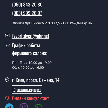
(050) 843 20 80
В тот же день в течении нескольких часов, при
условии наличия их на складе, либо на следующий
(063) 999 26 97
день.
Звонки принимаем c 9.00 до 21.00 каждый день
Можно на сегодня вызвать
замерщика?
favoritdveri@ukr.net
Да можно.
График работы
У вас есть в наличии готовые
фирменого салона:
металлические двери?
Пн.- Пт. с 10.00 до 19.00
Да, мы имеем большой ассортимент готовых
Сб. с 10.00 до 16.00
металлических дверей.
г. Киев, просп. Бажана, 14
Какая стоимость самых дешевых
металлических дверей?
Проложить маршрут
От 5200 грн.
Онлайн консультант
Нужны металлические двери эконом