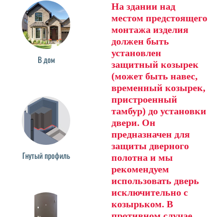
На здании над
местом предстоящего
монтажа изделия
должен быть
установлен
В дом
защитный козырек
(может быть навес,
временный козырек,
пристроенный
тамбур) до установки
двери. Он
предназначен для
защиты дверного
Гнутый профиль
полотна и мы
рекомендуем
использовать дверь
исключительно с
козырьком. В
противном случае