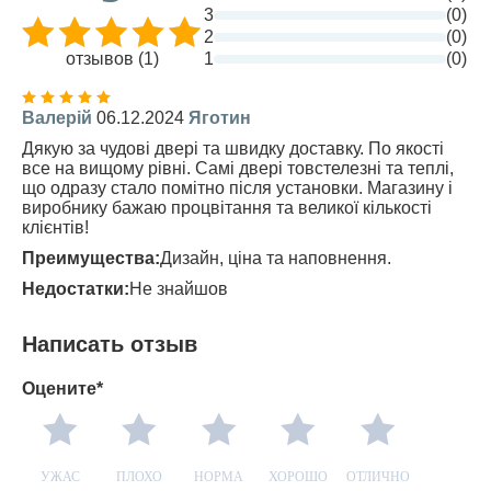
3
(0)
2
(0)
отзывов (1)
1
(0)
Валерій
06.12.2024
Яготин
Дякую за чудові двері та швидку доставку. По якості
все на вищому рівні. Самі двері товстелезні та теплі,
що одразу стало помітно після установки. Магазину і
виробнику бажаю процвітання та великої кількості
клієнтів!
Преимущества:
Дизайн, ціна та наповнення.
Недостатки:
Не знайшов
Написать отзыв
Оцените*
УЖАС
ПЛОХО
НОРМА
ХОРОШО
ОТЛИЧНО