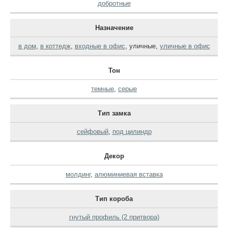
добротные
Назначение
в дом
,
в коттедж
,
входные в офис
,
уличные
,
уличные в офис
Тон
темные
,
серые
Тип замка
сейфовый
,
под цилиндр
Декор
молдинг
,
алюминиевая вставка
Тип короба
гнутый профиль (2 притвора)