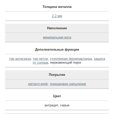
Толщина металла
2.2 мм
Наполнение
минеральная вата
Дополнительные функции
три антисреза
,
три петли
,
утопленная броненакладка
,
защита
от солнца
,
нержавеющий порог
Покрытие
металл-мдф
,
порошковое напыление
Цвет
антрацит
,
серые