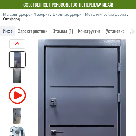
СОБСТВЕННОЕ ПРОИЗВОДСТВО-НЕ ПЕРЕПЛАЧИВАЙ!
Магазин дверей Фаворит
/
Входные двери
/
Металлические двери
/
Оксфорд
Инфо
Характеристики
Отзывы (1)
Конструктив
Установка
До