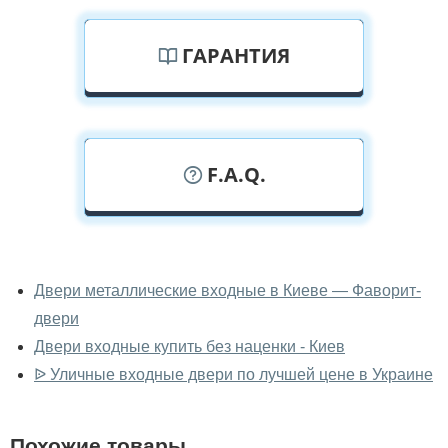
ГАРАНТИЯ
F.A.Q.
У вас можно посмотреть
металлические двери вживую?
Двери металлические входные в Киеве — Фаворит-
двери
Да, можно посмотреть металлические двери в нашем
фирменном салоне-магазине.
Двери входные купить без наценки - Киев
ᐉ Уличные входные двери по лучшей цене в Украине
У вас большой магазин?
Да, у нас большой выбор межкомнатных и входных
Похожие товары
дверей.