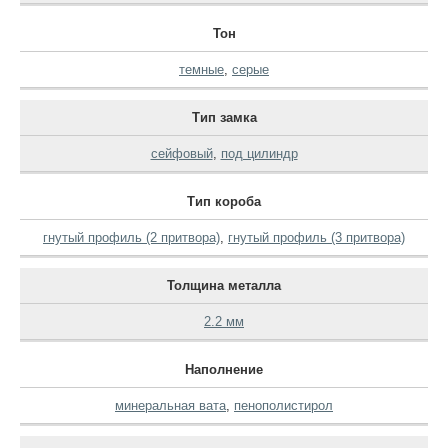
Тон
темные
,
серые
Тип замка
сейфовый
,
под цилиндр
Тип короба
гнутый профиль (2 притвора)
,
гнутый профиль (3 притвора)
Толщина металла
2.2 мм
Наполнение
минеральная вата
,
пенополистирол