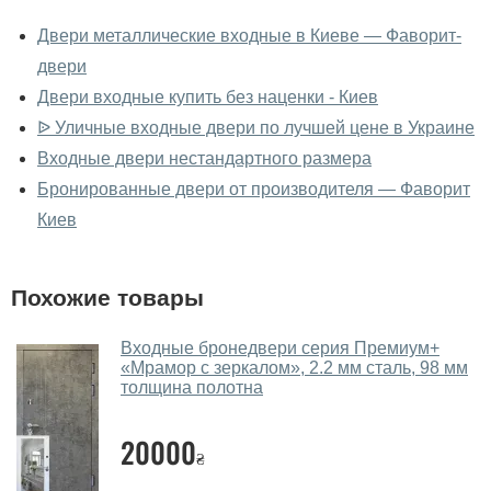
У вас можно посмотреть двери
входные вживую?
Двери металлические входные в Киеве — Фаворит-
двери
Да, можно посмотреть двери входные в нашем
фирменном салоне-магазине.
Двери входные купить без наценки - Киев
ᐉ Уличные входные двери по лучшей цене в Украине
У вас большой магазин?
Входные двери нестандартного размера
Да, у нас большой выбор межкомнатных и входных
Бронированные двери от производителя — Фаворит
дверей.
Киев
Помогаете ли вы выбрать двери
входные?
Похожие товары
Да. Мы консультируем покупателей
по телефону
,
через мессенджеры, онлайн чат или непосредственно
Входные бронедвери серия Премиум+
«Мрамор с зеркалом», 2.2 мм сталь, 98 мм
в нашем салоне-магазине.
толщина полотна
Какие двери входные посоветуете?
20000
Наши рекомендации зависят от необходимых
₴
параметров, Вашего бюджета и других факторов.