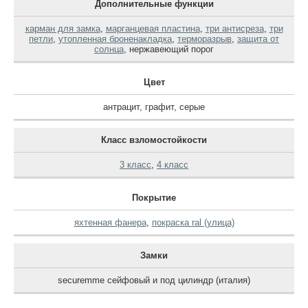
Дополнительные функции
карман для замка
,
марганцевая пластина
,
три антисреза
,
три
петли
,
утопленная броненакладка
,
терморазрыв
,
защита от
солнца
,
нержавеющий порог
Цвет
антрацит
,
графит
,
серые
Класс взломостойкости
3 класс
,
4 класс
Покрытие
яхтенная фанера
,
покраска ral (улица)
Замки
securemme сейфовый и под цилиндр (италия)