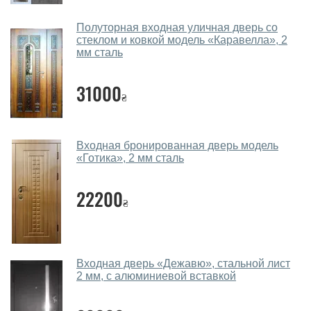
Подбор входных дверей ведется индивидуально для
каждого посетителя.
Полуторная входная уличная дверь со
стеклом и ковкой модель «Каравелла», 2
Замеры дверей делаете?
мм сталь
Да, делаем. Наши специалисты могут произвести
31000
₴
замер и консультацию на выезде. Каждый сотрудник
имеет с собой каталоги цветов и узоров. После
замера и консультации Вы можете оформить заявку
Входная бронированная дверь модель
не посещая наш офис.
«Готика», 2 мм сталь
Сколько стоит вызвать замерщика?
22200
Вызов замерщика-консультанта стоит 450 грн.
₴
Вы производите установку входных
дверей?
Входная дверь «Дежавю», стальной лист
Да производим. Монтаж входных дверей
2 мм, с алюминиевой вставкой
производится согласно очереди, во все дни кроме
воскресенья.