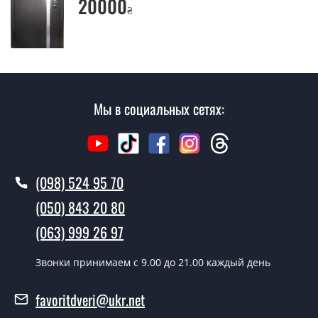
20000
₴
Сколько стоит установка дверей
Гордон фанера?
Стоимость установки дверей Гордон фанера - от 1600
грн.
Мы в социальных сетях:
Как быстро можете установить двери
Гордон фанера?
В тот же день в течении нескольких часов, при
условии наличия их на складе, либо на следующий
(098) 524 95 70
день.
(050) 843 20 80
Можно на сегодня вызвать
замерщика?
(063) 999 26 97
Да можно.
Звонки принимаем c 9.00 до 21.00 каждый день
У вас есть в наличии готовые двери
favoritdveri@ukr.net
входные?