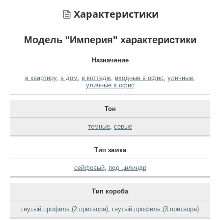
Характеристики
Модель "Империя" характеристики
Назначение
в квартиру
,
в дом
,
в коттедж
,
входные в офис
,
уличные
,
уличные в офис
Тон
темные
,
серые
Тип замка
сейфовый
,
под цилиндр
Тип короба
гнутый профиль (2 притвора)
,
гнутый профиль (3 притвора)