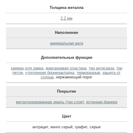
Толщина металла
2.2 мм
Наполнение
минеральная вата
Дополнительные функции
карман для замка
,
марганцевая пластина
,
три антисреза
,
три
петли
,
утопленная броненакладка
,
терморазрыв
,
защита от
солнца
,
нержавеющий порог
Покрытие
металлизированная эмаль (три слоя)
,
яхтенная фанера
Цвет
антрацит
,
венге серый
,
графит
,
серые