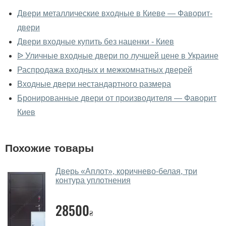
входные вживую?
Двери металлические входные в Киеве — Фаворит-
двери
Да, можно посмотреть двери входные в нашем
фирменном салоне-магазине.
Двери входные купить без наценки - Киев
ᐉ Уличные входные двери по лучшей цене в Украине
У вас большой магазин?
Распродажа входных и межкомнатных дверей
Да, у нас большой выбор межкомнатных и входных
Входные двери нестандартного размера
дверей.
Бронированные двери от производителя — Фаворит
Помогаете ли вы выбрать двери
Киев
входные?
Да. Мы консультируем покупателей
по телефону
,
Похожие товары
через мессенджеры, онлайн чат или непосредственно
в нашем салоне-магазине.
Дверь «Аплот», коричнево-белая, три
контура уплотнения
Какие двери входные посоветуете?
28500
Наши рекомендации зависят от необходимых
₴
параметров, Вашего бюджета и других факторов.