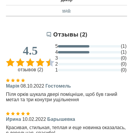
мдф
Отзывы (2)
5
(1)
4.5
4
(1)
3
(0)
2
(0)
отзывов (2)
1
(0)
Марія
08.10.2022
Гостомель
Піля орків шукала двері поміцніше, щоб був ганий
метал та три конутри ущільнення
Ирина
10.02.2022
Барышевка
Красивая, стильная, теплая и еще новинка оказалась,
я довольная, спасибо!