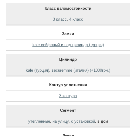
Класс взломостойкости
3 класс
,
4 класс
Замки
kale сейфовый и под цилиндр (турция)
Цилиндр
kale (турция)
,
securemme (италия) (+1000грн.)
Контур уплотнения
3 контура
Сегмент
утепленные
,
на улицу
,
с установкой
,
в дом
Декор