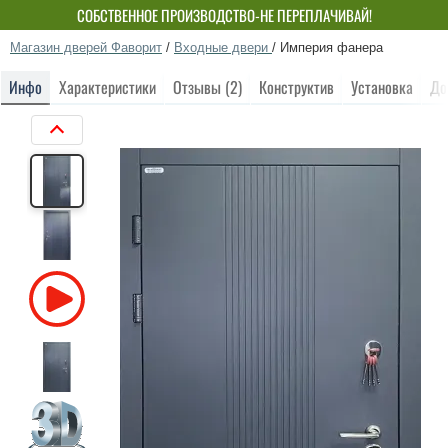
СОБСТВЕННОЕ ПРОИЗВОДСТВО-НЕ ПЕРЕПЛАЧИВАЙ!
Магазин дверей Фаворит
/
Входные двери
/
Империя фанера
Инфо
Характеристики
Отзывы (2)
Конструктив
Установка
До