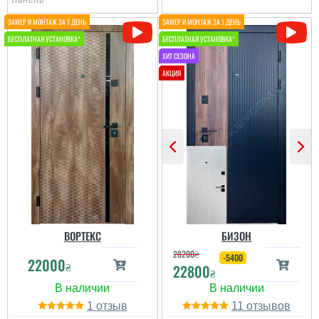
якість, дизайн и
установка. Процвітання
вам.
читати всі відгуки
ВОРТЕКС
БИЗОН
28200
₴
-5400
22000
₴
22800
₴
1
11