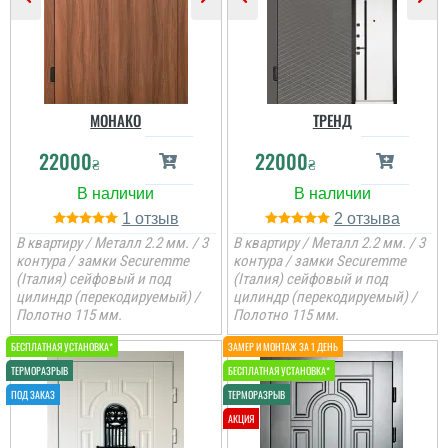
МОНАКО
ТРЕНД
22000
22000
₴
₴
1
2
В квартиру / Металл 2.2 мм. / 3
В квартиру / Металл 2.2 мм. / 3
контура / замки Securemme
контура / замки Securemme
(Італия) сейфовый и под
(Італия) сейфовый и под
цилиндр (перекодируемый) /
цилиндр (перекодируемый) /
Полотно 115 мм.
Полотно 115 мм.
Дмитро
Ігор
Дуже задоволений.
Швидко та якісно