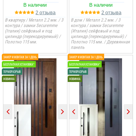
читати всі відгуки
2
2
В квартиру / Металл 2.2 мм. / 3
В дом / Металл 2.2 мм. / 3
контура / замки Securemme
контура / замки Securemme
(Італия) сейфовый и под
(Италия) сейфовый и под
цилиндр (перекодируемый) /
цилиндр (перекодируемый) /
Полотно 115 мм.
Полотно 115 мм. / Деревянная
панель
Денис
Класний варіант для
Коля
квартири, шукали довго і
щоб було в наявності,
Анжела
дуже сподобались
Руслана
двері, хороші та якісні
Шукав двері для себе в
3-4 дні і двері вже були
квартиру, щоб була
встановлені, причому
хороша шумоізоляція і
так акуратно все
читати всі відгуки
метал, тут він 2,2 ,
зробили, що в середині