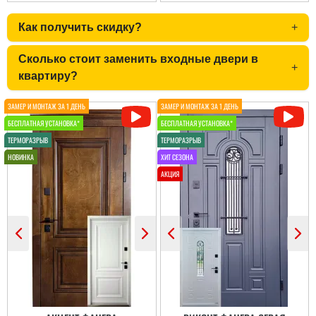
Как получить скидку?
+
Сколько стоит заменить входные двери в
+
квартиру?
Сергій
Петро
Якщо ви обираєте двері
Дуже задоволений
добротні в квартиру, то
послугами данної
це саме ця модель і по
компанії. Все виконало
ціні і по параметрам.
вчасно, акуратно та
Спрацювали швидко і
надійно.
акуратно....
читати всі відгуки
читати всі відгуки