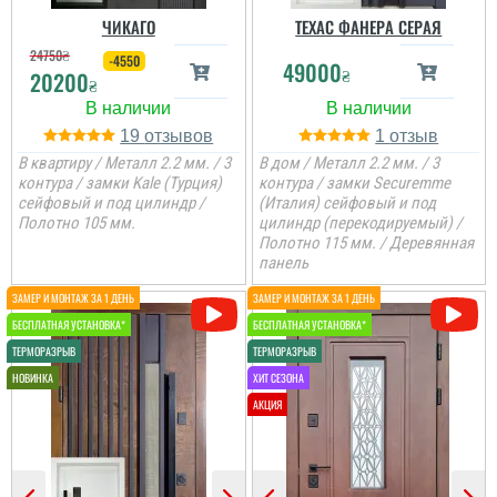
ЧИКАГО
ТЕХАС ФАНЕРА СЕРАЯ
24750
₴
-4550
49000
₴
20200
₴
19
1
В квартиру / Металл 2.2 мм. / 3
В дом / Металл 2.2 мм. / 3
контура / замки Kale (Турция)
контура / замки Securemme
сейфовый и под цилиндр /
(Италия) сейфовый и под
Полотно 105 мм.
цилиндр (перекодируемый) /
Полотно 115 мм. / Деревянная
панель