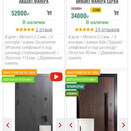
АКЦЕНТ ФАНЕРА
ВИКОНТ ФАНЕРА СЕРАЯ
39300
₴
-5300
52000
₴
34000
₴
1
14
В дом / Металл 2.2 мм. / 3
В дом / Металл 2.2 мм. / 3
контура / замки Securemme
контура / замки Kale (Турция)
(Италия) сейфовый и под
сейфовый и под цилиндр/
цилиндр (перекодируемый) /
Полотно 90 мм. / Деревянная
Полотно 115 мм. / Деревянная
панель
панель
Олег
Женя
Дуже велике дякую за
двері і установку,
швидкість виконання,
Вся сім'я задоволена
двері всім сподобалися
дверима, дуже
домашнім
товстелезні та міцні на
вид двері, покриття яке
нічого ок боїться,
встановили швидко....