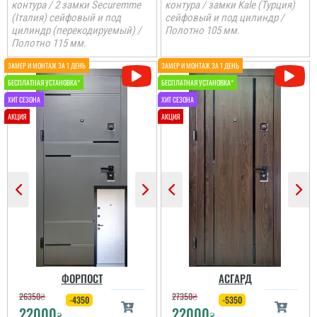
контура / 2 замки Securemme
контура / замки Kale (Турция)
(Італия) сейфовый и под
сейфовый и под цилиндр /
цилиндр (перекодируемый) /
Полотно 105 мм.
Полотно 115 мм.
ФОРПОСТ
АСГАРД
26350
₴
27350
₴
-4350
-5350
22000
22000
₴
₴