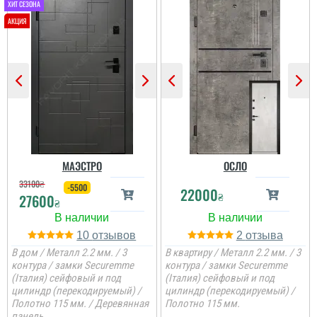
...
МАЭСТРО
ОСЛО
33100
₴
-5500
22000
₴
27600
₴
10
2
В дом / Металл 2.2 мм. / 3
В квартиру / Металл 2.2 мм. / 3
контура / замки Securemme
контура / замки Securemme
Галина
(Італия) сейфовый и под
(Італия) сейфовый и под
цилиндр (перекодируемый) /
цилиндр (перекодируемый) /
Полотно 115 мм. / Деревянная
Полотно 115 мм.
Неймовірно я
задоволена дверима,
панель