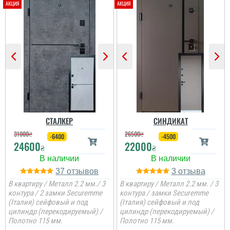
СТАЛКЕР
СИНДИКАТ
31000
₴
26500
₴
-6400
-4500
24600
22000
₴
₴
37
3
В квартиру / Металл 2.2 мм./ 3
В квартиру / Металл 2.2 мм. / 3
контура / 2 замки Securemme
контура / замки Securemme
(Італия) сейфовый и под
(Італия) сейфовый и под
цилиндр (перекодируемый) /
цилиндр (перекодируемый) /
Полотно 115 мм.
Полотно 115 мм.