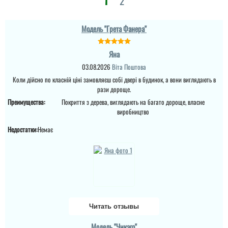
2
але вони того вартують,
купив по знижці під
Новий рік,
задоволений....
Модель "Грета Фанера"
читати всі відгуки
Яна
03.08.2026
Віта Поштова
Коли дійсно по класній ціні замовляєш собі двері в будинок, а вони виглядають в
рази дороще.
Преимущества:
Покриття з дерева, виглядають на багато дороще, власне
виробництво
Недостатки:
Немає
Читать отзывы
Модель "Чикаго"
Ігор