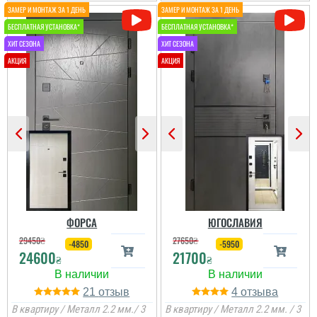
ФОРСА
ЮГОСЛАВИЯ
29450
₴
27650
₴
-4850
-5950
24600
21700
₴
₴
21
4
В квартиру / Металл 2.2 мм./ 3
В квартиру / Металл 2.2 мм. / 3