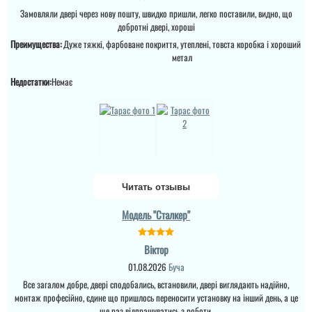
Замовляли двері через нову пошту, швидко пришли, легко поставили, видно, що
добротні двері, хороші
Преимущества:
Дуже тяжкі, фарбоване покриття, утеплені, товста коробка і хороший
метал
Недостатки:
Немає
Вікторія Ніколіца
Валерій
Замовляли двері в цій
компанії по рекомендації
Шукав надійні добротні
знайомих, і хочу сказати
красиві вхідні двері
що ми залишилися
,знайшов по
задоволеними, двері -
оголошенню, замовив,
якісні, весь процес
через деякий час двері
комунікації від
установили,
прийняття замовлення
Читать отзывы
сподобалось .заказав
включно з установкою
ще двоє дверей на
дверей на в...
Модель "Сталкер"
сарай ,зробили
,поставили все добре я
читати всі відгуки
задоволений...
Віктор
01.08.2026
Буча
Все загалом добре, двері сподобались, встановили, двері виглядають надійно,
монтаж професійно, єдине що пришлось переносити установку на інший день, а це
ще раз відпрашуватись з роботи.