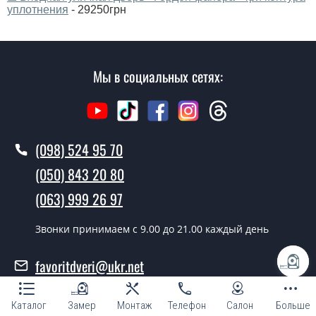
уплотнения
- 29250грн
Мы в социальных сетях:
(098) 524 95 70
(050) 843 20 80
(063) 999 26 97
Звонки принимаем c 9.00 до 21.00 каждый день
favoritdveri@ukr.net
График работы
Каталог
Замер
Монтаж
Телефон
Салон
Больше