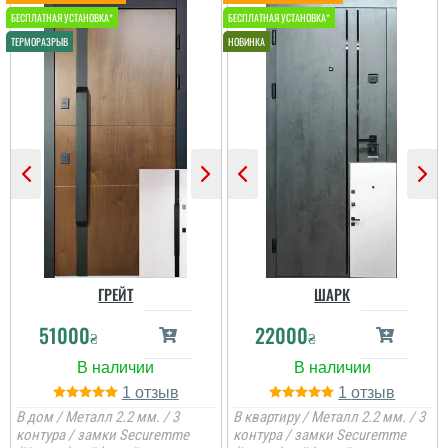
ГРЕЙТ
ШАРК
51000
22000
₴
₴
1
1
В дом / Металл 2.2 мм. / 3
В квартиру / Металл 2.2 мм. / 3
контура / замки Securemme
контура / замки Securemme