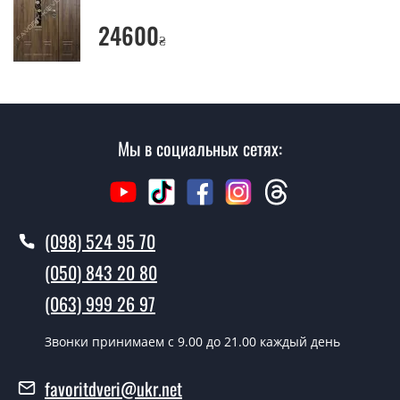
Да производим. Монтаж металлических дверей
производится согласно очереди, во все дни кроме
24600
₴
воскресенья.
Сколько стоит установка дверей
Грейт?
Стоимость установки дверей Грейт - от 1600 грн.
Мы в социальных сетях:
Как быстро можете установить двери
Грейт?
В тот же день в течении нескольких часов, при
(098) 524 95 70
условии наличия их на складе, либо на следующий
(050) 843 20 80
день.
(063) 999 26 97
Можно на сегодня вызвать
замерщика?
Звонки принимаем c 9.00 до 21.00 каждый день
Да можно.
favoritdveri@ukr.net
У вас есть в наличии готовые