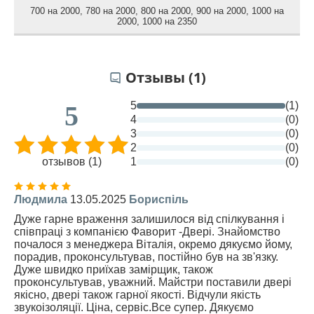
700 на 2000
,
780 на 2000
,
800 на 2000
,
900 на 2000
,
1000 на
2000
,
1000 на 2350
Отзывы (1)
5
(1)
5
4
(0)
3
(0)
2
(0)
отзывов (1)
1
(0)
Людмила
13.05.2025
Бориспіль
Дуже гарне враження залишилося від спілкування і
співпраці з компанією Фаворит -Двері. Знайомство
почалося з менеджера Віталія, окремо дякуємо йому,
порадив, проконсультував, постійно був на зв'язку.
Дуже швидко приїхав замірщик, також
проконсультував, уважний. Майстри поставили двері
якісно, двері також гарної якості. Відчули якість
звукоізоляції. Ціна, сервіс.Все супер. Дякуємо