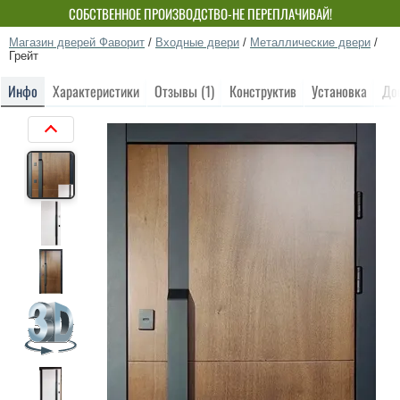
СОБСТВЕННОЕ ПРОИЗВОДСТВО-НЕ ПЕРЕПЛАЧИВАЙ!
Магазин дверей Фаворит
/
Входные двери
/
Металлические двери
/
Грейт
Инфо
Характеристики
Отзывы (1)
Конструктив
Установка
До