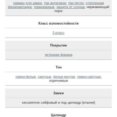
карман для замка
,
три антисреза
,
три петли
,
утопленная
броненакладка
,
терморазрыв
,
защита от солнца
,
нержавеющий
порог
Класс взломостойкости
3 класс
Покрытие
яхтенная фанера
Тон
темно-белые
,
светлые
,
белые внутри
,
темно-светлые
,
коричневые
Замки
securemme сейфовый и под цилиндр (италия)
Цилиндр