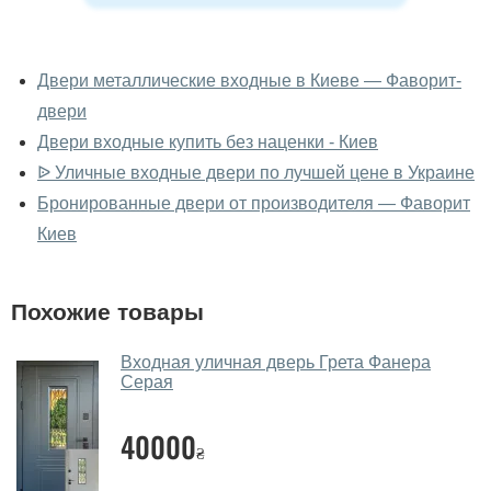
У вас можно посмотреть
металлические двери вживую?
Двери металлические входные в Киеве — Фаворит-
двери
Да, можно посмотреть металлические двери в нашем
фирменном салоне-магазине.
Двери входные купить без наценки - Киев
ᐉ Уличные входные двери по лучшей цене в Украине
У вас большой магазин?
Бронированные двери от производителя — Фаворит
Да, у нас большой выбор межкомнатных и входных
Киев
дверей.
Помогаете ли вы выбрать
Похожие товары
металлические двери?
Да. Мы консультируем покупателей
по телефону
,
Входная уличная дверь Грета Фанера
Серая
через мессенджеры, онлайн чат или непосредственно
в нашем салоне-магазине.
40000
₴
Какие металлические двери
посоветуете?