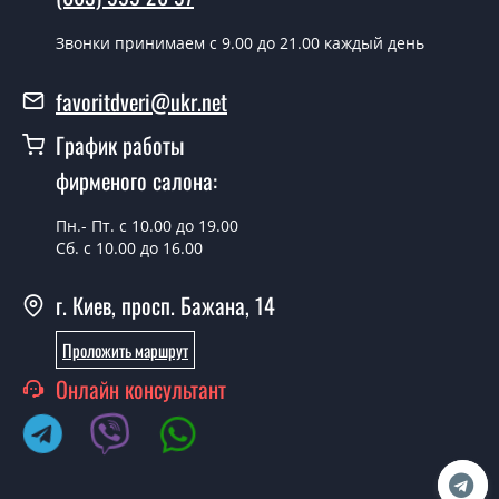
Можно на сегодня вызвать
Звонки принимаем c 9.00 до 21.00 каждый день
замерщика?
Да можно.
favoritdveri@ukr.net
У вас есть в наличии готовые
График работы
металлические двери?
фирменого салона:
Да, мы имеем большой ассортимент готовых
Пн.- Пт. с 10.00 до 19.00
металлических дверей.
Сб. с 10.00 до 16.00
Какая стоимость самых дешевых
металлических дверей?
г. Киев, просп. Бажана, 14
От 5200 грн.
Проложить маршрут
Нужны металлические двери эконом
Онлайн консультант
класса, что посоветуете?
Каждый наш совет индивидуальный, в том числе и по
поводу металлических дверей эконом класса.