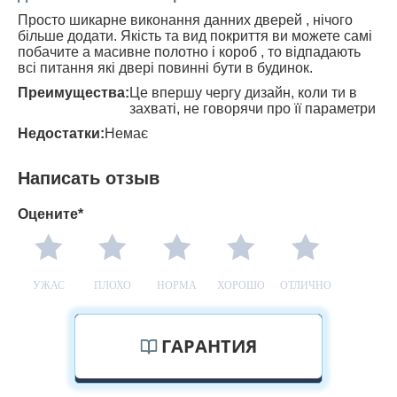
Просто шикарне виконання данних дверей , нічого
більше додати. Якість та вид покриття ви можете самі
побачите а масивне полотно і короб , то відпадають
всі питання які двері повинні бути в будинок.
Преимущества:
Це впершу чергу дизайн, коли ти в
захваті, не говорячи про її параметри
Недостатки:
Немає
Написать отзыв
Оцените*
УЖАС
ПЛОХО
НОРМА
ХОРОШО
ОТЛИЧНО
ГАРАНТИЯ