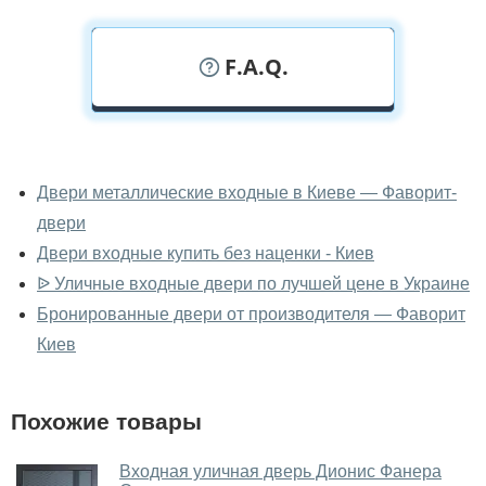
F.A.Q.
У вас можно посмотреть
металлические двери вживую?
Двери металлические входные в Киеве — Фаворит-
двери
Да, можно посмотреть металлические двери в нашем
фирменном салоне-магазине.
Двери входные купить без наценки - Киев
ᐉ Уличные входные двери по лучшей цене в Украине
У вас большой магазин?
Бронированные двери от производителя — Фаворит
Да, у нас большой выбор межкомнатных и входных
Киев
дверей.
Помогаете ли вы выбрать
Похожие товары
металлические двери?
Да. Мы консультируем покупателей
по телефону
,
Входная уличная дверь Дионис Фанера