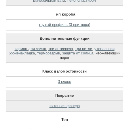
минеральная вата
,
пенополистирол
Тип короба
гнутый профиль (3 притвора)
Дополнительные функции
карман для замка
,
три антисреза
,
три петли
,
утопленная
броненакладка
,
терморазрыв
,
защита от солнца
,
нержавеющий
порог
Класс взломостойкости
3 класс
Покрытие
яхтенная фанера
Тон