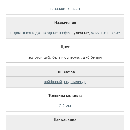
высокого класса
Назначение
в дом
,
в коттедж
,
входные в офис
,
уличные
,
уличные в офис
Цвет
золотой дуб
,
белый супермат
,
дуб белый
Тип замка
сейфовый
,
под цилиндр
Толщина металла
2.2 мм
Наполнение