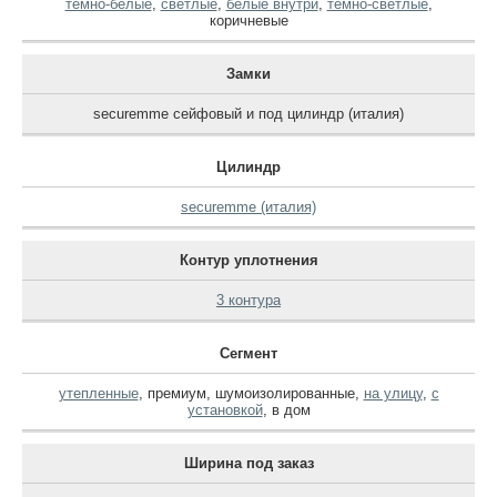
темно-белые
,
светлые
,
белые внутри
,
темно-светлые
,
коричневые
Замки
securemme сейфовый и под цилиндр (италия)
Цилиндр
securemme (италия)
Контур уплотнения
3 контура
Сегмент
утепленные
,
премиум
,
шумоизолированные
,
на улицу
,
с
установкой
,
в дом
Ширина под заказ