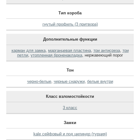
Тип короба
гнутый профиль (3 притвора)
Дополнительные функции
карман для замка
,
марганцевая пластина
,
три антисреза
,
три
петли
,
утопленная броненакладка
,
нержавеющий порог
Тон
черно-белые
,
черные снаружи
,
белые внутри
Класс взломостойкости
3 класс
Замки
kale сейфовый и под цилиндр (турция)