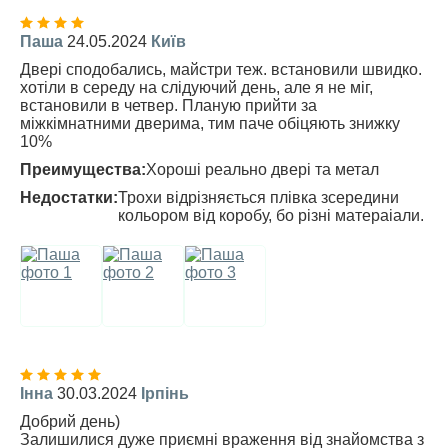
Паша
24.05.2024
Київ
Двері сподобались, майстри теж. встановили швидко.
хотіли в середу на слідуючий день, але я не міг,
встановили в четвер. Планую прийти за
міжкімнатними дверима, тим паче обіцяють знижку
10%
Преимущества:
Хороші реально двері та метал
Недостатки:
Трохи відрізняється плівка зсередини
кольором від коробу, бо різні матераіали.
Інна
30.03.2024
Ірпінь
Добрий день)
Залишилися дуже приємні враження від знайомства з