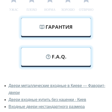
УЖАС
ПЛОХО
НОРМА
ХОРОШО
ОТЛИЧНО
ГАРАНТИЯ
F.A.Q.
У вас можно посмотреть двери
входные вживую?
Двери металлические входные в Киеве — Фаворит-
двери
Да, можно посмотреть двери входные в нашем
фирменном салоне-магазине.
Двери входные купить без наценки - Киев
Входные двери нестандартного размера
У вас большой магазин?