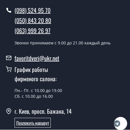
Конекс?
(098) 524 95 70
В тот же день в течении нескольких часов, при
(050) 843 20 80
условии наличия их на складе, либо на следующий
день.
(063) 999 26 97
Можно на сегодня вызвать
Звонки принимаем c 9.00 до 21.00 каждый день
замерщика?
favoritdveri@ukr.net
Да можно.
График работы
У вас есть в наличии готовые двери
входные?
фирменого салона:
Да, мы имеем большой ассортимент готовых входных
Пн.- Пт. с 10.00 до 19.00
дверей.
Сб. с 10.00 до 16.00
Какая стоимость самых дешевых
г. Киев, просп. Бажана, 14
входных дверей?
Проложить маршрут
От 5200 грн.