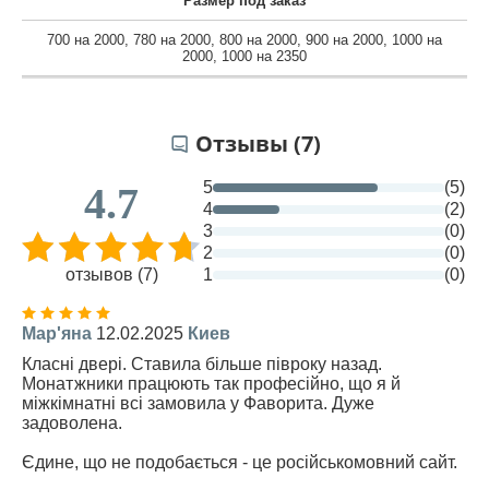
Размер под заказ
700 на 2000
,
780 на 2000
,
800 на 2000
,
900 на 2000
,
1000 на
2000
,
1000 на 2350
Отзывы (7)
5
(5)
4.7
4
(2)
3
(0)
2
(0)
отзывов (7)
1
(0)
Мар'яна
12.02.2025
Киев
Класні двері. Ставила більше півроку назад.
Монатжники працюють так професійно, що я й
міжкімнатні всі замовила у Фаворита. Дуже
задоволена.
Єдине, що не подобається - це російськомовний сайт.