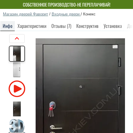
СОБСТВЕННОЕ ПРОИЗВОДСТВО-НЕ ПЕРЕПЛАЧИВАЙ!
Магазин дверей Фаворит
/
Входные двери
/
Конекс
Инфо
Характеристики
Отзывы (7)
Конструктив
Установка
До