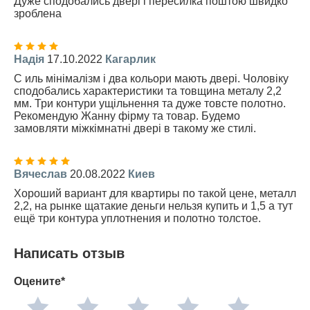
Дуже сподобались двері і пересилка поштою швидко
зроблена
Надія
17.10.2022
Кагарлик
С иль мінімалізм і два кольори мають двері. Чоловіку
сподобались характеристики та товщина металу 2,2
мм. Три контури ущільнення та дуже товсте полотно.
Рекомендую Жанну фірму та товар. Будемо
замовляти міжкімнатні двері в такому же стилі.
Вячеслав
20.08.2022
Киев
Хороший вариант для квартиры по такой цене, металл
2,2, на рынке щатакие деньги нельзя купить и 1,5 а тут
ещё три контура уплотнения и полотно толстое.
Написать отзыв
Оцените*