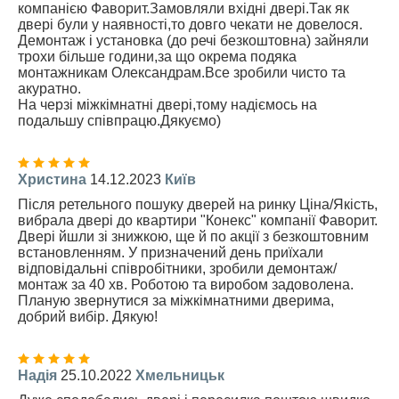
компанією Фаворит.Замовляли вхідні двері.Так як
двері були у наявності,то довго чекати не довелося.
Демонтаж і установка (до речі безкоштовна) зайняли
трохи більше години,за що окрема подяка
монтажникам Олександрам.Все зробили чисто та
акуратно.
На черзі міжкімнатні двері,тому надіємось на
подальшу співпрацю.Дякуємо)
Христина
14.12.2023
Київ
Після ретельного пошуку дверей на ринку Ціна/Якість,
вибрала двері до квартири "Конекс" компанії Фаворит.
Двері йшли зі знижкою, ще й по акції з безкоштовним
встановленням. У призначений день приїхали
відповідальні співробітники, зробили демонтаж/
монтаж за 40 хв. Роботою та виробом задоволена.
Планую звернутися за міжкімнатними дверима,
добрий вибір. Дякую!
Надія
25.10.2022
Хмельницьк