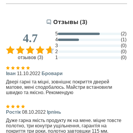
Отзывы (3)
5
(2)
4.7
4
(1)
3
(0)
2
(0)
отзывов (3)
1
(0)
Іван
11.10.2022
Бровари
Двері гарні та міцні, зовнішнє покриття дверей
матове, мені сподобалось. Майстри встановили
швидко та якісно. Рекомендую
Ростік
08.10.2022
Ірпінь
Дуже гарна якість продукту як на мене. міцне товсте
полотно, три конутри ущільнення, гарантія на
покриття три роки, полотно завтовшки 115 мм.