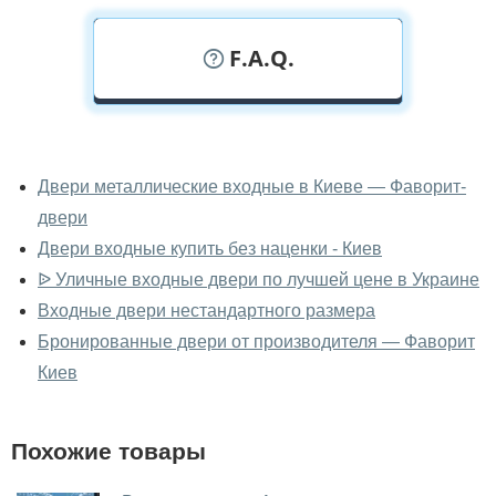
F.A.Q.
У вас можно посмотреть двери
входные вживую?
Двери металлические входные в Киеве — Фаворит-
двери
Да, можно посмотреть двери входные в нашем
фирменном салоне-магазине.
Двери входные купить без наценки - Киев
ᐉ Уличные входные двери по лучшей цене в Украине
У вас большой магазин?
Входные двери нестандартного размера
Да, у нас большой выбор межкомнатных и входных
Бронированные двери от производителя — Фаворит
дверей.
Киев
Помогаете ли вы выбрать двери
входные?
Похожие товары
Да. Мы консультируем покупателей
по телефону
,