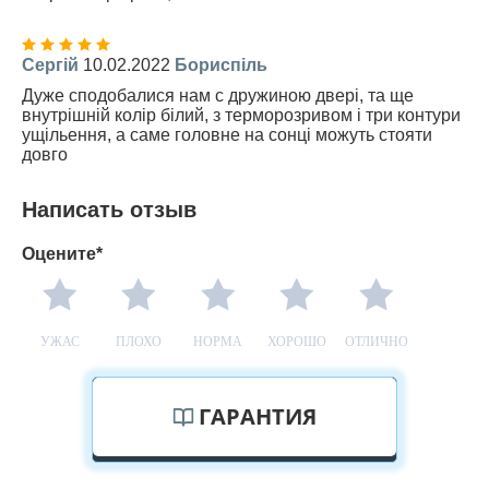
Сергій
10.02.2022
Бориспіль
Дуже сподобалися нам с дружиною двері, та ще
внутрішній колір білий, з терморозривом і три контури
ущільення, а саме головне на сонці можуть стояти
довго
Написать отзыв
Оцените*
УЖАС
ПЛОХО
НОРМА
ХОРОШО
ОТЛИЧНО
ГАРАНТИЯ