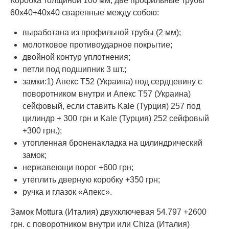
Коробка толщиной 100 мм, две профильные трубы
60х40+40х40 сваренные между собою:
выработана из профильной трубы (2 мм);
молотковое противоударное покрытие;
двойной контур уплотнения;
петли под подшипник 3 шт.;
замки:1) Апекс Т52 (Украина) под сердцевину с
поворотником внутри и Апекс Т57 (Украина)
сейфовый, если ставить Kale (Турция) 257 под
цилиндр + 300 грн и Kale (Турция) 252 сейфовый
+300 грн.);
утопленная броненакладка на цилиндрический
замок;
нержавеющи порог +600 грн;
утеплить дверную коробку +350 грн;
ручка и глазок «Апекс».
Замок Mottura (Италия) двухключевая 54.797 +2600
грн. с поворотником внутри или Chiza (Италия)