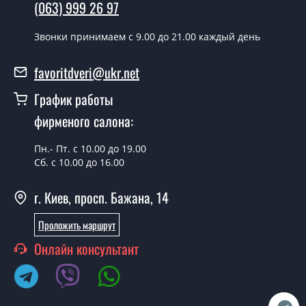
день.
(063) 999 26 97
Можно на сегодня вызвать
Звонки принимаем c 9.00 до 21.00 каждый день
замерщика?
favoritdveri@ukr.net
Да можно.
График работы
У вас есть в наличии готовые двери с
ковкой?
фирменого салона:
Да, мы имеем большой ассортимент готовых дверей
Пн.- Пт. с 10.00 до 19.00
со стеклопакетом и ковкой.
Сб. с 10.00 до 16.00
Какая стоимость самых дешевых
г. Киев, просп. Бажана, 14
дверей со стеклопакетом и ковкой?
Проложить маршрут
От 5200 грн.
Онлайн консультант
Нужны двери с ковкой эконом класса,
что посоветуете?
Каждый наш совет индивидуальный, в том числе и по