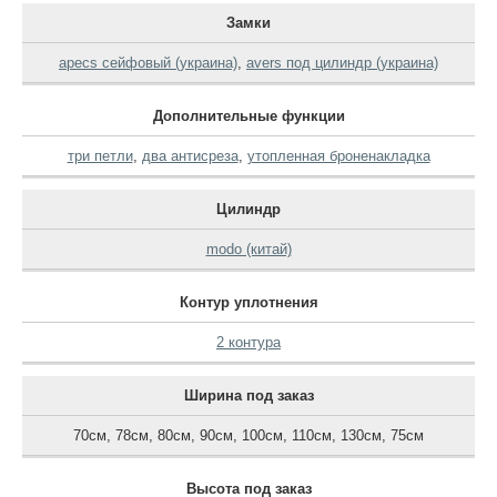
Замки
apecs сейфовый (украина)
,
avers под цилиндр (украина)
Дополнительные функции
три петли
,
два антисреза
,
утопленная броненакладка
Цилиндр
modo (китай)
Контур уплотнения
2 контура
Ширина под заказ
70см
,
78см
,
80см
,
90см
,
100см
,
110см
,
130см
,
75см
Высота под заказ