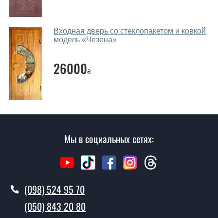
Сколько стоит вызвать замерщика?
Вызов замерщика-консультанта стоит 450 грн.
Входная дверь со стеклопакетом и ковкой,
модель «Чезена»
Вы производите установку дверей со
стеклопакетом и ковкой?
26000
₴
Да производим. Монтаж дверей со стеклопакетом и
ковкой производится согласно очереди, во все дни
кроме воскресенья.
Сколько стоит установка дверей
Милан?
Мы в социальных сетях:
Стоимость установки дверей Милан - от 1600 грн.
Как быстро можете установить двери
Милан?
(098) 524 95 70
В тот же день в течении нескольких часов, при
(050) 843 20 80
условии наличия их на складе, либо на следующий