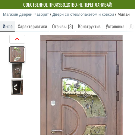
СОБСТВЕННОЕ ПРОИЗВОДСТВО-НЕ ПЕРЕПЛАЧИВАЙ!
Магазин дверей Фаворит
/
Двери со стеклопакетом и ковкой
/
Милан
Инфо
Характеристики
Отзывы (3)
Конструктив
Установка
До