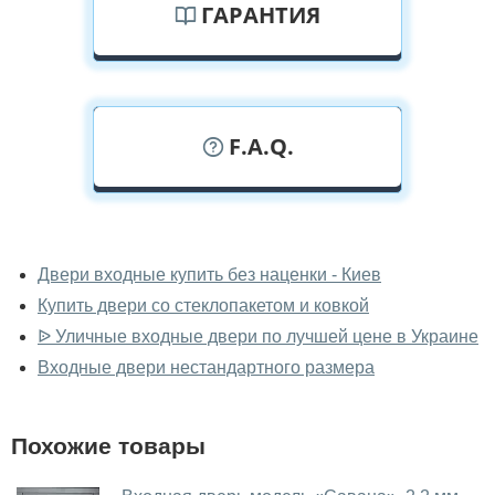
ГАРАНТИЯ
F.A.Q.
У вас можно посмотреть двери с
ковкой вживую?
Двери входные купить без наценки - Киев
Купить двери со стеклопакетом и ковкой
Да, можно посмотреть двери с ковкой в нашем
фирменном салоне-магазине.
ᐉ Уличные входные двери по лучшей цене в Украине
Входные двери нестандартного размера
У вас большой магазин?
Да, у нас большой выбор межкомнатных и входных
Похожие товары
дверей.
Помогаете ли вы выбрать двери с