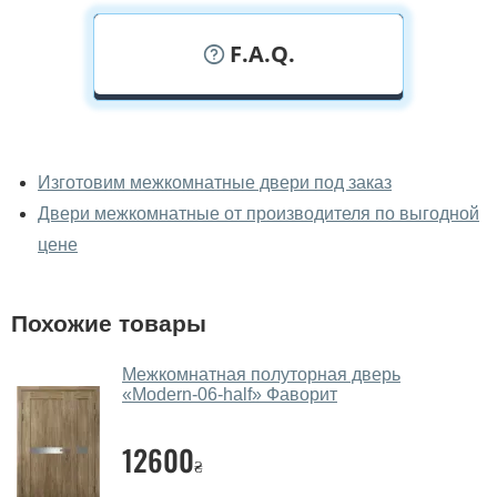
F.A.Q.
У вас можно посмотреть
межкомнатные двери фаворит
Изготовим межкомнатные двери под заказ
вживую?
Двери межкомнатные от производителя по выгодной
Да, можно посмотреть межкомнатные двери фаворит
цене
в нашем фирменном салоне-магазине.
У вас большой магазин?
Похожие товары
Да, у нас большой выбор межкомнатных и входных
Межкомнатная полуторная дверь
дверей.
«Modern-06-half»‎ Фаворит
Помогаете ли вы выбрать
межкомнатные двери фаворит?
12600
₴
Да. Мы консультируем покупателей
по телефону
,