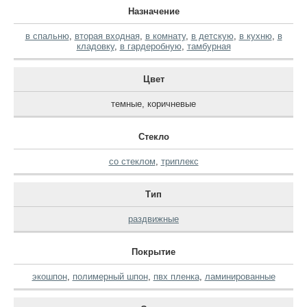
Назначение
в спальню
,
вторая входная
,
в комнату
,
в детскую
,
в кухню
,
в
кладовку
,
в гардеробную
,
тамбурная
Цвет
темные
,
коричневые
Стекло
со стеклом
,
триплекс
Тип
раздвижные
Покрытие
экошпон
,
полимерный шпон
,
пвх пленка
,
ламинированные