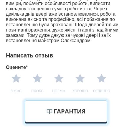
виміри, побачити особливості роботи, виписати
накладну з кінцевою сумою роботи і т.д. Через
декілька днів двері вже встановлювалися, робота
виконана якісно та професійно, всі побажання по
встановленню були враховані. Щодо дверей тільки
позитивні враження, дуже якісні і гарні з надійними
замками. Тому дуже дякую за чудові двері і за їх
встановлення майстрам Олександрам!
Написать отзыв
Оцените*
УЖАС
ПЛОХО
НОРМА
ХОРОШО
ОТЛИЧНО
ГАРАНТИЯ