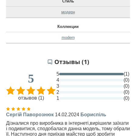
Стиль
модерн
Коллекции
modern
Отзывы (1)
5
(1)
5
4
(0)
3
(0)
2
(0)
отзывов (1)
1
(0)
Сергій Паворознюк
14.02.2024
Бориспіль
Дізналися про виробника в інтернеті,вирішили заїхати
і подивитися, сподобалася данна модель, тому обрали
її. Наступного дня приїхав майстер щоб зробити