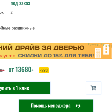
под заказ
ок:
2
ойные раздвижные
от
13680
00
₴
-320
₴
упить в 1 клик
Помощь менеджера