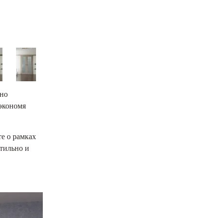
дно
 экономя
е о рамках
тильно и