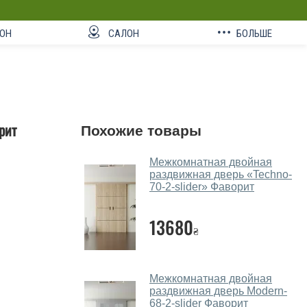
ОН
САЛОН
БОЛЬШЕ
рит
Похожие товары
Межкомнатная двойная
раздвижная дверь «Techno-
70-2-slider» Фаворит
13680
₴
Межкомнатная двойная
раздвижная дверь Modern-
68-2-slider Фаворит