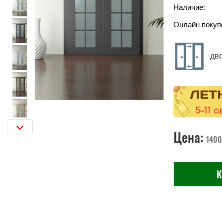
Наличие:
Онлайн покуп
дв
Цена:
140
К