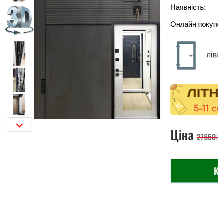
Наявність:
Онлайн покуп
лів
Ціна
27650
К