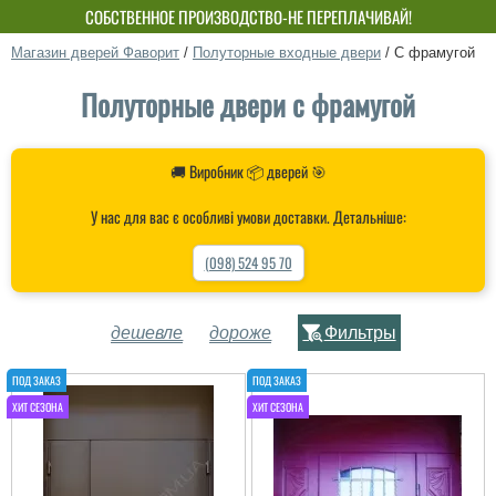
БЕСПЛАТНЫЙ МОНТАЖ! СКИДКА ДО 15%!
СОБСТВЕННОЕ ПРОИЗВОДСТВО-НЕ ПЕРЕПЛАЧИВАЙ!
Магазин дверей Фаворит
/
Полуторные входные двери
/
С фрамугой
Полуторные двери с фрамугой
🚚 Виробник 📦 дверей 🎯
У нас для вас є особливі умови доставки. Детальніше:
(098) 524 95 70
дешевле
дороже
Фильтры