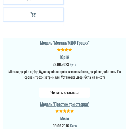
Модель "Металл/МДФ Греция"
Юріій
29.06.2023
Буча
Міняли двері в підїзд будинку після орків, все ок вийшло, двері сподобались. По
срокам трохи затримали. Установка двері була на висоті
Читать отзывы
Модель "Престиж три створки"
Мила
09.06.2016
Киев