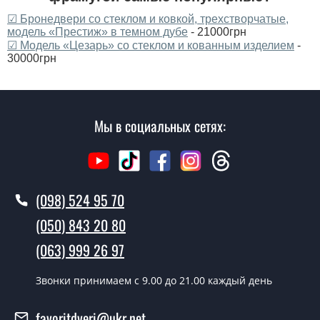
☑ Бронедвери со стеклом и ковкой, трехстворчатые,
модель «Престиж» в темном дубе
- 21000грн
☑ Модель «Цезарь» со стеклом и кованным изделием
-
30000грн
Мы в социальных сетях:
(098) 524 95 70
(050) 843 20 80
(063) 999 26 97
Звонки принимаем c 9.00 до 21.00 каждый день
favoritdveri@ukr.net