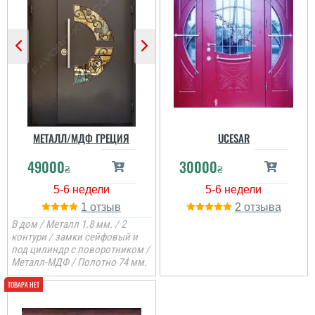
МЕТАЛЛ/МДФ ГРЕЦИЯ
UCESAR
49000
30000
₴
₴
1
2
В дом / Металл 1.8 мм. / 2
контури / замки сейфовый и
под цилиндр с поворотником /
Металл-МДФ / Полотно 74 мм.