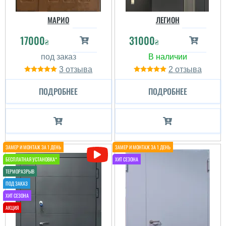
МАРИО
ЛЕГИОН
17000
31000
₴
₴
3
2
ПОДРОБНЕЕ
ПОДРОБНЕЕ
Мила
Я влюбилась в эту
дверь! Отличное
соотношение цены и
качества, а как дорого
она выглядит! Придаёт
дому особый шарм. Мы
с мужем очень
довольны....
читати всі відгуки